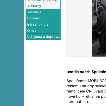
»
AMSBUS - provoz
»
Služby
Technika
Dopravci
Infrastruktura
O nás
Veřejnost a doprava
uvedla na trh Spole
Společnost MOBILBOAR
reklamu na dopravníc
rámci celé ČR, uvádí 
novinku – reklamní pl
automatech.