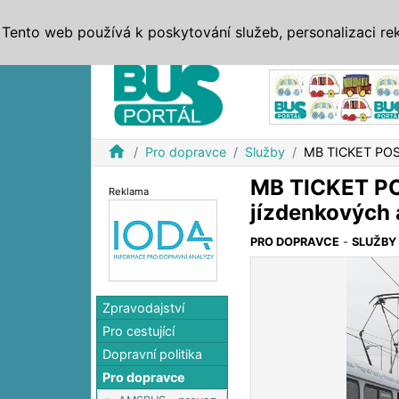
ZPRÁVY
JÍZDNÍ ŘÁDY
MHD, IDS
BUSY
SERV
Tento web používá k poskytování služeb, personalizaci re
Reklama
home
Pro dopravce
Služby
MB TICKET POST
MB TICKET PO
Reklama
jízdenkových
PRO DOPRAVCE
-
SLUŽBY
Zpravodajství
Pro cestující
Dopravní politika
Pro dopravce