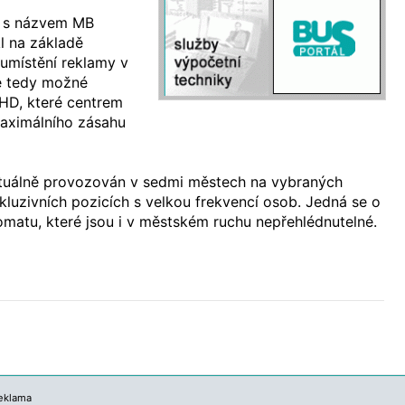
t s názvem MB
l na základě
umístění reklamy v
je tedy možné
MHD, které centrem
 maximálního zásahu
tuálně provozován v sedmi městech na vybraných
uzivních pozicích s velkou frekvencí osob. Jedná se o
matu, které jsou i v městském ruchu nepřehlédnutelné.
eklama