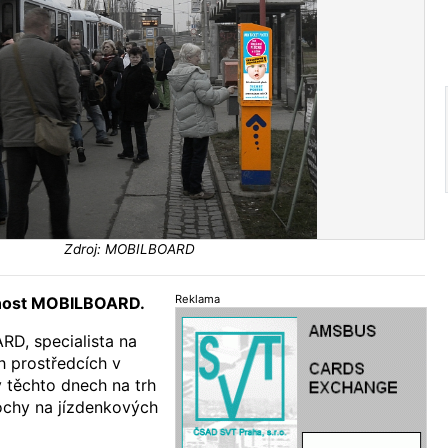
Zdroj: MOBILBOARD
Reklama
čnost MOBILBOARD.
D, specialista na
h prostředcích v
v těchto dnech na trh
ochy na jízdenkových