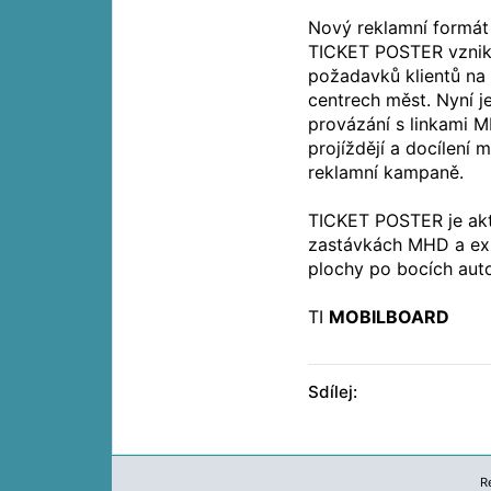
Nový reklamní formá
TICKET POSTER vznik
požadavků klientů na 
centrech měst. Nyní 
provázání s linkami 
projíždějí a docílení
reklamní kampaně.
TICKET POSTER je ak
zastávkách MHD a exkl
plochy po bocích auto
TI
MOBILBOARD
Sdílej:
R