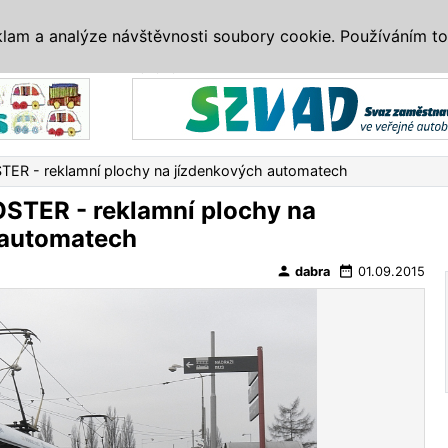
IS
ALTERNATIVY
VETERÁNI
SYSTÉMY
VELETRHY
AKCE
I
klam a analýze návštěvnosti soubory cookie. Používáním to
Reklama
ER - reklamní plochy na jízdenkových automatech
STER - reklamní plochy na
 automatech
person
date_range
dabra
01.09.2015