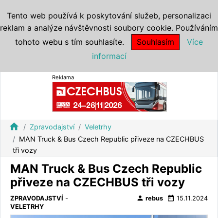
Tento web používá k poskytování služeb, personalizaci
reklam a analýze návštěvnosti soubory cookie. Používáním
tohoto webu s tím souhlasíte.
Souhlasím
Více
informací
Reklama
home
Zpravodajství
Veletrhy
MAN Truck & Bus Czech Republic přiveze na CZECHBUS
tři vozy
MAN Truck & Bus Czech Republic
přiveze na CZECHBUS tři vozy
person
date_range
ZPRAVODAJSTVÍ
-
rebus
15.11.2024
VELETRHY