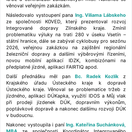
věnoval veřejným zakázkám.
Následovalo vystoupení pana
Ing. Viliama Lábskeho
ze společnosti KOVED, který prezentoval rozvoj
Integrované dopravy Zlínského kraje. Zmínil
problematiku výluky na trati 280 v úseku Vsetín –
státní hranice, dále se zabýval cyklobusy pro sezónu
2026, veřejnou zakázkou na zajištění regionální
železniční dopravy a dalšími výběrovými řízeními,
novou mobilní aplikací IDZK, kombizónami na
předplatné jízdné, aplikaci FAIRTIQ apod.
Další přednášku měl pan
Bc. Radek Kozlík
z
Krajského úřadu Ústeckého kraje k dopravě
Ústeckého kraje. Věnoval se problematice tržeb z
jízdného, aplikaci DÚKapka, využití IDOS a Můj vlak
při prodeji jízdenek DÚK, dopravním výkonům,
poptávkové dopravě a nakonec dalšímu rozvoji DÚK
v budoucnu.
Nakonec vystoupila i paní
Ing. Kateřina Suchánková,
MBA
ze společnosti Koordinátor Integrovaného