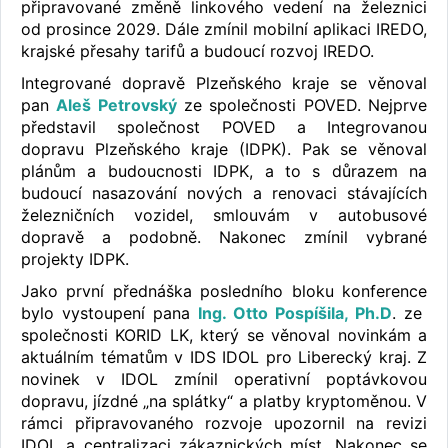
připravované změně linkového vedení na železnici
od prosince 2029. Dále zmínil mobilní aplikaci IREDO,
krajské přesahy tarifů a budoucí rozvoj IREDO.
Integrované dopravě Plzeňského kraje se věnoval
pan
Aleš Petrovský
ze společnosti POVED. Nejprve
představil společnost POVED a Integrovanou
dopravu Plzeňského kraje (IDPK). Pak se věnoval
plánům a budoucnosti IDPK, a to s důrazem na
budoucí nasazování nových a renovaci stávajících
železničních vozidel, smlouvám v autobusové
dopravě a podobně. Nakonec zmínil vybrané
projekty IDPK.
Jako první přednáška posledního bloku konference
bylo vystoupení pana
Ing. Otto Pospíšila, Ph.D
. ze
společnosti KORID LK, který se věnoval novinkám a
aktuálním tématům v IDS IDOL pro Liberecký kraj. Z
novinek v IDOL zmínil operativní poptávkovou
dopravu, jízdné „na splátky“ a platby kryptoměnou. V
rámci připravovaného rozvoje upozornil na revizi
IDOL a centralizaci zákaznických míst. Nakonec se