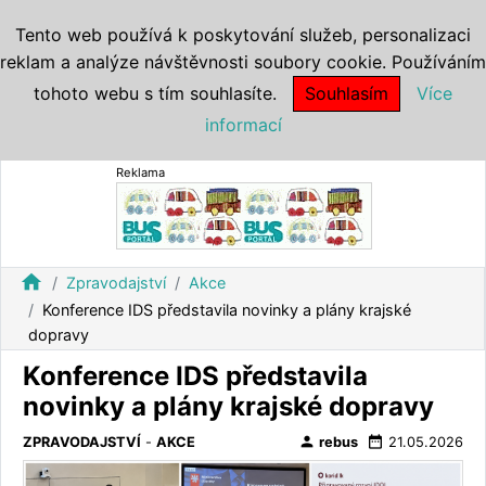
Tento web používá k poskytování služeb, personalizaci
reklam a analýze návštěvnosti soubory cookie. Používáním
tohoto webu s tím souhlasíte.
Souhlasím
Více
informací
Reklama
home
Zpravodajství
Akce
Konference IDS představila novinky a plány krajské
dopravy
Konference IDS představila
novinky a plány krajské dopravy
person
date_range
ZPRAVODAJSTVÍ
-
AKCE
rebus
21.05.2026