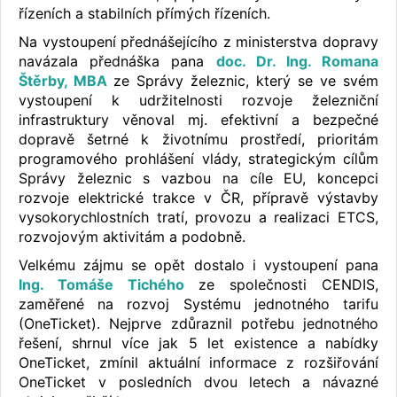
řízeních a stabilních přímých řízeních.
Na vystoupení přednášejícího z ministerstva dopravy
navázala přednáška pana
doc. Dr. Ing. Romana
Štěrby, MBA
ze Správy železnic, který se ve svém
vystoupení k udržitelnosti rozvoje železniční
infrastruktury věnoval mj. efektivní a bezpečné
dopravě šetrné k životnímu prostředí, prioritám
programového prohlášení vlády, strategickým cílům
Správy železnic s vazbou na cíle EU, koncepci
rozvoje elektrické trakce v ČR, přípravě výstavby
vysokorychlostních tratí, provozu a realizaci ETCS,
rozvojovým aktivitám a podobně.
Velkému zájmu se opět dostalo i vystoupení pana
Ing. Tomáše Tichého
ze společnosti CENDIS,
zaměřené na rozvoj Systému jednotného tarifu
(OneTicket). Nejprve zdůraznil potřebu jednotného
řešení, shrnul více jak 5 let existence a nabídky
OneTicket, zmínil aktuální informace z rozšiřování
OneTicket v posledních dvou letech a návazné