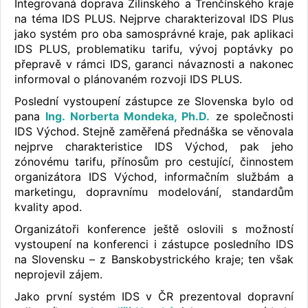
Integrovaná doprava Žilinského a Trenčínského kraje
na téma IDS PLUS. Nejprve charakterizoval IDS Plus
jako systém pro oba samosprávné kraje, pak aplikaci
IDS PLUS, problematiku tarifu, vývoj poptávky po
přepravě v rámci IDS, garanci návaznosti a nakonec
informoval o plánovaném rozvoji IDS PLUS.
Poslední vystoupení zástupce ze Slovenska bylo od
pana
Ing. Norberta Mondeka, Ph.D.
ze společnosti
IDS Východ. Stejně zaměřená přednáška se věnovala
nejprve charakteristice IDS Východ, pak jeho
zónovému tarifu, přínosům pro cestující, činnostem
organizátora IDS Východ, informačním službám a
marketingu, dopravnímu modelování, standardům
kvality apod.
Organizátoři konference ještě oslovili s možností
vystoupení na konferenci i zástupce posledního IDS
na Slovensku – z Banskobystrického kraje; ten však
neprojevil zájem.
Jako první systém IDS v ČR prezentoval dopravní