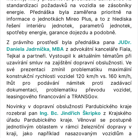
standardizaci požadavků na vozidla se zásobníky
energie. Přednáška byla zaměřena prioritně na
informace o jednotkách Mireo Plus, a to z hlediska
řešení interiéru jednotek, parametrů jednotek,
spotřeby energie, garance dojezdu a podobně.
Z právního prostředí byla přednáška pana
JUDr.
Daniela Jadrníčka, MBA
z advokátní kanceláře Fiala,
Tejkal a partneři. Vystoupil k aktuálním tématům při
uzavírání smluv na zajištění dopravní obslužnosti. Ve
své prezentaci zmínil problematiku maximální
konstrukční rychlosti vozidel 120 km/h vs. 160 km/h,
lhůt pro podávání námitek proti zadávací
dokumentaci, problematiku převodu vozidel,
leasingového financování a TRANSGov.
Novinky v dopravní obslužnosti Pardubického kraje
rozebral pan
Ing. Bc. Jindřich Škripko
z Krajského
úřadu Pardubického kraje. Věnoval se postupně
jednotlivým oblastem v rámci železniční dopravy v
kraji, jako například nasazovaným vozidlům a