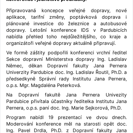
Připravovaná koncepce veřejné dopravy, nové
aplikace, tarifní změny, poptávková doprava i
plánované investice do železnice a autobusové
dopravy. Letošní konference IDS v Pardubicích
nabídla přehled toho nejdůležitějšího, co kraje a
organizátoři veřejné dopravy aktuálně připravují.
Ve formě záštity podpořili konferenci vrchní ředitel
Sekce dopravní Ministerstva dopravy Ing. Ladislav
Němec, děkan Dopravní fakulty Jana Pernera
Univerzity Pardubice doc. Ing. Ladislav Řoutil, Ph.D. a
předsedkyně Správní rady Institutu Jana Pernera,
o.p.s. Mgr. Magdaléna Peterková.
Na Dopravní fakultě Jana Pernera Univezity
Pardubice přivítala účastníky ředitelka Institutu Jana
Pernera, o.p.s. paní doc. Ing. Marie Sejkorová, Ph.D.
Program nabídl 19 prezentací ve dvou dnech.
Moderování konference měl na starosti opět doc.
Ing. Pavel Drdla, Ph.D. z Dopravní fakulty Jana