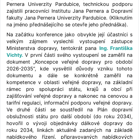
Pernera Univerzity Pardubice, technickou podporu
zajistili pracovníci Institutu Jana Pernera a Dopravní
fakulty Jana Pernera Univerzity Pardubice. (Kliknutím
na jméno přednášejícího se otevře jeho přednáška).
Na začátku konference jako obvykle její účastníci s
velkým zájmem vyslechli vystoupení zástupce
Ministerstva dopravy, tentokrát pana
Ing. Františka
Vichty.
V první části svého vystoupení se zaměřil na
dokument „Koncepce veřejné dopravy pro období
2026-2035“, kde vysvětlil důvody vzniku tohoto
dokumentu a dále se konkrétně zaměřil na
kompetence v oblasti veřejné dopravy, na základní
rámec pro spolupráci státu, krajů a obcí při
zajišťování veřejné dopravy a nakonec na cenovou a
tarifní regulaci, informační podporu veřejné dopravy.
Ve druhé části se soustředil na Plán dopravní
obslužnosti státu pro další období (do roku 2034),
hovořil o vývoji objednávky dálkové dopravy do
roku 2034, linkách aktuálně zadaných na základě
nabídkového řízení, připravovaných nabídkových