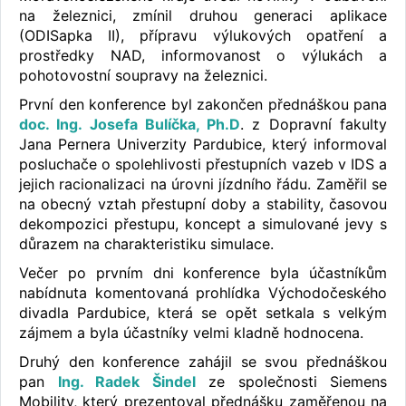
na železnici, zmínil druhou generaci aplikace
(ODISapka II), přípravu výlukových opatření a
prostředky NAD, informovanost o výlukách a
pohotovostní soupravy na železnici.
První den konference byl zakončen přednáškou pana
doc. Ing. Josefa Bulíčka, Ph.D
. z Dopravní fakulty
Jana Pernera Univerzity Pardubice, který informoval
posluchače o spolehlivosti přestupních vazeb v IDS a
jejich racionalizaci na úrovni jízdního řádu. Zaměřil se
na obecný vztah přestupní doby a stability, časovou
dekompozici přestupu, koncept a simulované jevy s
důrazem na charakteristiku simulace.
Večer po prvním dni konference byla účastníkům
nabídnuta komentovaná prohlídka Východočeského
divadla Pardubice, která se opět setkala s velkým
zájmem a byla účastníky velmi kladně hodnocena.
Druhý den konference zahájil se svou přednáškou
pan
Ing. Radek Šindel
ze společnosti Siemens
Mobility, který prezentoval přednášku zaměřenou na