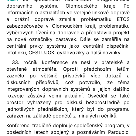
dopravního systému Olomouckého kraje. Po
informacích o aktualitách ve veřejné linkové dopravě
a drážní dopravě zmínila problematiku ETCS
zabezpečovače v Olomouckém kraji, problematiku
výběrových řízení na dopravce a představila projekt
na nové označníky zastávek. Dále se zaměřila na
centrální prvky systému jako centrální dispečink,
infolinku, CESTUJOK, cyklovozíky a další novinky.
I 33. ročník konference se nesl v přátelské a
otevřené atmosféře. Oproti předchozím letům
zaznělo po většině příspěvků více dotazů a
diskusních příspěvků, což potvrdilo, že téma
integrovaných dopravních systémů a jejich dalšího
rozvoje zůstává velmi aktuální. Osvědčil se také
prostor vyhrazený pro diskusi bezprostředně po
jednotlivých přednáškách, který byl do programu
zařazen na základě podnětů z minulých ročníků.
Konferenci tradičně doplňuje společenský program, v
posledních letech spojený s poznáváním Pardubic.