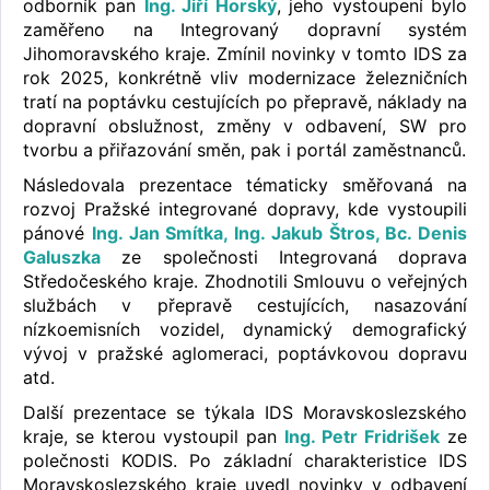
odborník pan
Ing. Jiří Horský
, jeho vystoupení bylo
zaměřeno na Integrovaný dopravní systém
Jihomoravského kraje. Zmínil novinky v tomto IDS za
rok 2025, konkrétně vliv modernizace železničních
tratí na poptávku cestujících po přepravě, náklady na
dopravní obslužnost, změny v odbavení, SW pro
tvorbu a přiřazování směn, pak i portál zaměstnanců.
Následovala prezentace tématicky směřovaná na
rozvoj Pražské integrované dopravy, kde vystoupili
pánové
Ing. Jan Smítka, Ing. Jakub Štros, Bc. Denis
Galuszka
ze společnosti Integrovaná doprava
Středočeského kraje. Zhodnotili Smlouvu o veřejných
službách v přepravě cestujících, nasazování
nízkoemisních vozidel, dynamický demografický
vývoj v pražské aglomeraci, poptávkovou dopravu
atd.
Další prezentace se týkala IDS Moravskoslezského
kraje, se kterou vystoupil pan
Ing. Petr Fridrišek
ze
polečnosti KODIS. Po základní charakteristice IDS
Moravskoslezského kraje uvedl novinky v odbavení