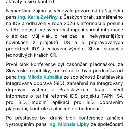
aktivity a širší kontext.
Nemenšímu zájmu se věnovala pozornost i příspěvku
pana
Ing. Karla Zvěřiny
z Českých drah, zaměřeného
na IDS a odbavení v roce 2026 s informací o posunu
v této oblasti. Ve svém vystoupení shrnul informace
o aplikaci Můj vlak, o realizaci a nejvýraznějších
novinkách z projektů IDS a o připravovaných
projektech IDS a cenovém výměru. Shrnul situaci v
jednotlivých krajích ČR.
První blok konference byl zakončen přednáškou ze
Slovenské republiky, konkrétně to byla přednáška od
pana
Ing. Miloše Kubalíka
ze společnosti Bratislavská
integrovaná doprava (BID), zaměřená na Integrovaný
dopravní systém v Bratislavském kraji. Uvedl
informace o tarifní reformě IDS, projektu TAPNI SA
pro BID, mobilní aplikaci pro BID, dopravním
plánování, kontrole a plánech do budoucna.
Po přestávce byl druhý blok konference zahájen
vystoupením pana
Ing. Michala Lipky
ze společnosti