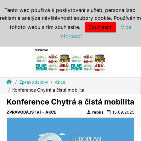
Tento web používá k poskytování služeb, personalizaci
reklam a analýze návštěvnosti soubory cookie. Používáním
tohoto webu s tím souhlasíte.
Souhlasím
Více
informací
Reklama
home
Zpravodajství
Akce
Konference Chytrá a čistá mobilita
Konference Chytrá a čistá mobilita
person
date_range
ZPRAVODAJSTVÍ
-
AKCE
rebus
15.09.2025