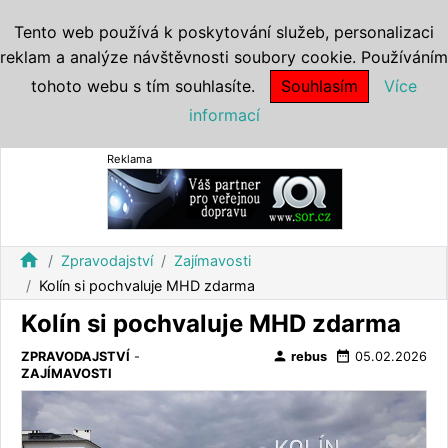
Tento web používá k poskytování služeb, personalizaci
reklam a analýze návštěvnosti soubory cookie. Používáním
tohoto webu s tím souhlasíte.
Souhlasím
Více
informací
Reklama
home
Zpravodajství
Zajímavosti
Kolín si pochvaluje MHD zdarma
Kolín si pochvaluje MHD zdarma
person
date_range
ZPRAVODAJSTVÍ
-
rebus
05.02.2026
ZAJÍMAVOSTI