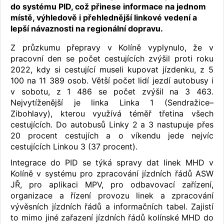
do systému PID, což přinese informace na jednom
místě, výhledově i přehlednější linkové vedení a
lepší návaznosti na regionální dopravu.
Z průzkumu přepravy v Kolíně vyplynulo, že v
pracovní den se počet cestujících zvýšil proti roku
2022, kdy si cestující museli kupovat jízdenku, z 5
100 na 11 389 osob. Větší počet lidí jezdí autobusy i
v sobotu, z 1 486 se počet zvýšil na 3 463.
Nejvytíženější je linka Linka 1 (Sendražice–
Zibohlavy), kterou využívá téměř třetina všech
cestujících. Do autobusů Linky 2 a 3 nastupuje přes
20 procent cestujích a o víkendu jede nejvíc
cestujících Linkou 3 (37 procent).
Integrace do PID se týká spravy dat linek MHD v
Kolíně v systému pro zpracování jízdních řádů ASW
JŘ, pro aplikaci MPV, pro odbavovací zařízení,
organizace a řízení provozu linek a zpracování
vývěsních jízdních řádů a informačních tabel. Zajistí
to mimo jiné zařazení jízdních řádů kolínské MHD do