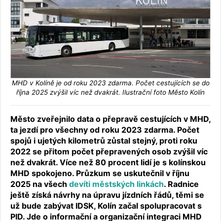
MHD v Kolíně je od roku 2023 zdarma. Počet cestujících se do
října 2025 zvýšil víc než dvakrát. Ilustrační foto Město Kolín
Město zveřejnilo data o přepravě cestujících v MHD,
ta jezdí pro všechny od roku 2023 zdarma. Počet
spojů i ujetých kilometrů zůstal stejný, proti roku
2022 se přitom počet přepravených osob zvýšil víc
než dvakrát. Více než 80 procent lidí je s kolínskou
MHD spokojeno. Průzkum se uskutečnil v říjnu
2025 na všech
devíti městských linkách
. Radnice
ještě získá návrhy na úpravu jízdních řádů, těmi se
už bude zabývat IDSK, Kolín začal spolupracovat s
PID. Jde o informační a organizační integraci MHD