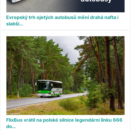
Evropský trh ojetých autobusů mění drahá nafta i
slabší…
FlixBus vrátil na polské silnice legendární linku 666
do…