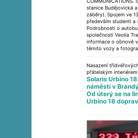
COMMUNICATIONS. Sn
stanice Budějovická a
záběry). Spojem ve 13
především studenti a 
Podrobnosti o autobus
společnosti Veolia Tra
informace o obnově 
těmito vozy a fotogra
Nasazení třídvéřových
přátelským interiérem 
Solaris Urbino 
náměstí v Brand
Od úterý se na li
Urbino 18 doprav