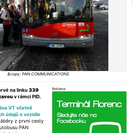
&copy; PAN COMMUNICATIONS
Reklama
rvé na linku
339
zavou
v rámci PID.
áva VT včetně
ch údajů o vozidle
áběry z první cesty
utobusu PAN