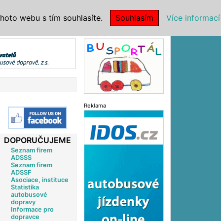
|
NSTITUCE
hoto webu s tím souhlasíte.
Souhlasím
Více informací
Reklama
Reklama
DOPORUČUJEME
Seznam firem
ADSSS
Seznam firem
ADSSF
Asociace, instituce
Statistika
autobusové
dopravy
Informace pro
dopravce