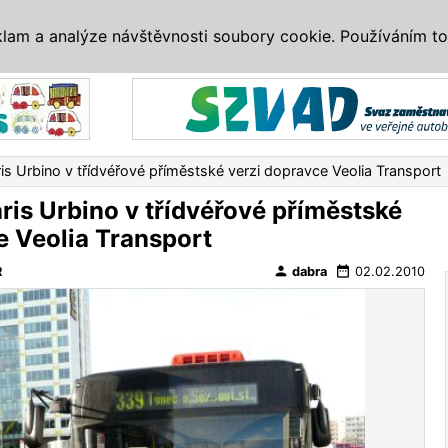
IS
ALTERNATIVY
VETERÁNI
SYSTÉMY
VELETRHY
AKCE
I
klam a analýze návštěvnosti soubory cookie. Používáním to
Reklama
is Urbino v třídvéřové příměstské verzi dopravce Veolia Transport
ris Urbino v třídvéřové příměstské
e Veolia Transport
person
date_range
R
dabra
02.02.2010