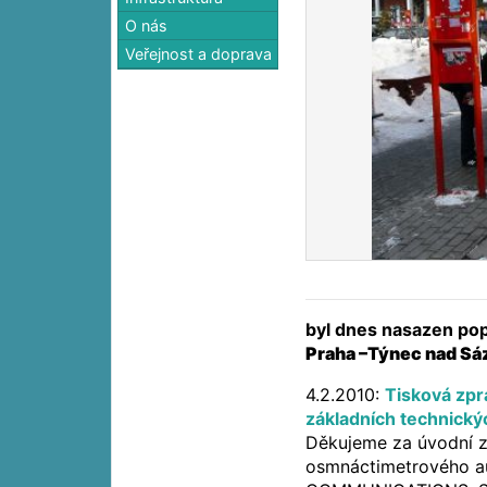
O nás
Veřejnost a doprava
byl dnes nasazen pop
Praha –Týnec nad Sá
4.2.2010:
Tisková zpr
základních technický
Děkujeme za úvodní z
osmnáctimetrového a