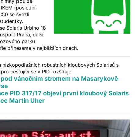
ímky jsou ze
 IKEM (poslední
:50 se svezli
studentky.
e Solaris Urbino 18
nsport Praha, další
vozového parku
fie přineseme v nejbližších dnech.
 nízkopodlažních robustních kloubových Solarisů s
pro cestující se v PID rozšiřuje:
18 pod vánočním stromem na Masarykově
ýse
nce PID 317/17 objeví první kloubový Solaris
ce Martin Uher