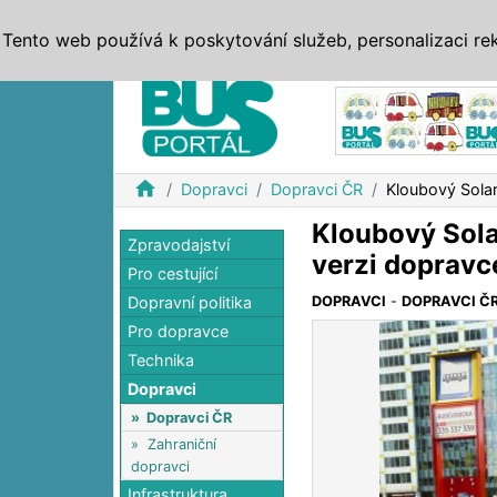
ZPRÁVY
JÍZDNÍ ŘÁDY
MHD, IDS
BUSY
SERV
Tento web používá k poskytování služeb, personalizaci re
Reklama
home
Dopravci
Dopravci ČR
Kloubový Solar
Kloubový Sola
Zpravodajství
verzi dopravc
Pro cestující
Dopravní politika
DOPRAVCI
-
DOPRAVCI Č
Pro dopravce
Technika
Dopravci
»
Dopravci ČR
»
Zahraniční
dopravci
Infrastruktura