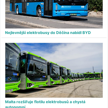
Nejlevnější elektrobusy do Děčína nabídl BYD
Malta rozšiřuje flotilu elektrobusů a chystá
autonomní…