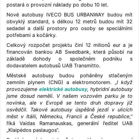
postará o provozní náklady po dobu 10 let.
Nové autobusy IVECO BUS URBANWAY budou mít
obvyklý standard, s délkou 12 metrů budou mít 32
sedadel a další prostory pro osoby se speciálními
potřebami a kočárky.
Celkový rozpočet projektu činí 12 milionů eur a je
financován bankou AB Swedbank, která působí na
základě dohody o společném podniku s
dodavatelem autobusů UAB Transmitto.
Městské autobusy budou poháněny stlačeným
zemním plynem (CNG) a elektromotorem. „
I když
provozujeme
elektrické autobusy
, hybridní autobusy
jsme dosud neměli. V našem vozovém parku je to
novinka, ale v Evropě se tento druh dopravy již
osvědčil. Takové autobusy úspěšně jezdí v ulicích
měst v Itálii, Německu, Francii a České republice
,“
říká Vaidas Ramanauskas, generální ředitel UAB
„Klaipėdos paslaugos“.