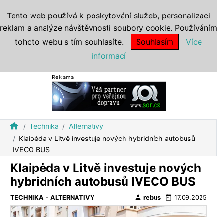
Tento web používá k poskytování služeb, personalizaci
reklam a analýze návštěvnosti soubory cookie. Používáním
tohoto webu s tím souhlasíte.
Souhlasím
Více
informací
Reklama
home
Technika
Alternativy
Klaipėda v Litvě investuje nových hybridních autobusů
IVECO BUS
Klaipėda v Litvě investuje nových
hybridních autobusů IVECO BUS
person
date_range
TECHNIKA
-
ALTERNATIVY
rebus
17.09.2025