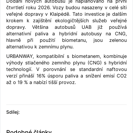
Dodání nových autobusů je naplánováno na první
čtvrtletí roku 2026. Vozy budou nasazeny v celé síti
veřejné dopravy v Klaipėdě. Tato investice je dalším
krokem k zajištění ekologičtějších služeb veřejné
dopravy. Většina autobusů UAB již používá
alternativní paliva a hybridní autobusy na CNG,
hlavně při použití biometanu, jsou zelenou
alternativou k zemnímu plynu.
URBANWAY, kompatibilní s biometanem, kombinuje
výhody stlačeného zemního plynu (CNG) s hybridní
technologií. V porovnání se standardní naftovou
verzí přináší 16% úsporu paliva a snížení emisí CO2
až o 19 % a nabízí tišší provoz.
Sdílej:
Podobné články