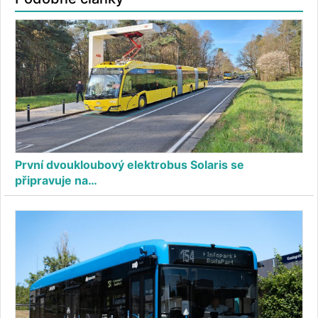
První dvoukloubový elektrobus Solaris se
připravuje na…