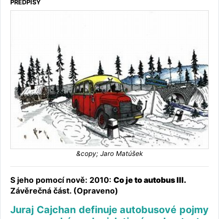
PŘEDPISY
&copy; Jaro Matúšek
S jeho pomocí nově: 2010:
Co je to autobus III.
Závěrečná část. (Opraveno)
Juraj Cajchan definuje autobusové pojmy