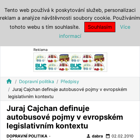
Tento web používá k poskytování služeb, personalizaci
reklam a analýze návštěvnosti soubory cookie. Používáním
tohoto webu s tím souhlasíte.
Souhlasím
Více
informací
Reklama
home
Dopravní politika
Předpisy
Juraj Cajchan definuje autobusové pojmy v evropském
legislativním kontextu
Juraj Cajchan definuje
autobusové pojmy v evropském
legislativním kontextu
person
date_range
DOPRAVNÍ POLITIKA
-
dabra
02.02.2010