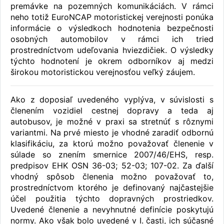
premávke na pozemných komunikáciách. V rámci
neho totiž EuroNCAP motoristickej verejnosti ponúka
informácie o výsledkoch hodnotenia bezpečnosti
osobných automobilov v rámci ich tried
prostredníctvom udeľovania hviezdičiek. O výsledky
týchto hodnotení je okrem odborníkov aj medzi
širokou motoristickou verejnosťou veľký záujem.
Ako z doposiaľ uvedeného vyplýva, v súvislosti s
členením vozidiel cestnej dopravy a teda aj
autobusov, je možné v praxi sa stretnúť s rôznymi
variantmi. Na prvé miesto je vhodné zaradiť odbornú
klasifikáciu, za ktorú možno považovať členenie v
súlade so znením smernice 2007/46/EHS, resp.
predpisov EHK OSN 36-03; 52-03; 107-02. Za ďalší
vhodný spôsob členenia možno považovať to,
prostredníctvom ktorého je definovaný najčastejšie
účel použitia týchto dopravných prostriedkov.
Uvedené členenie a nevyhnutné definície poskytujú
normy. Ako však bolo uvedené v I. časti, ich súčasné