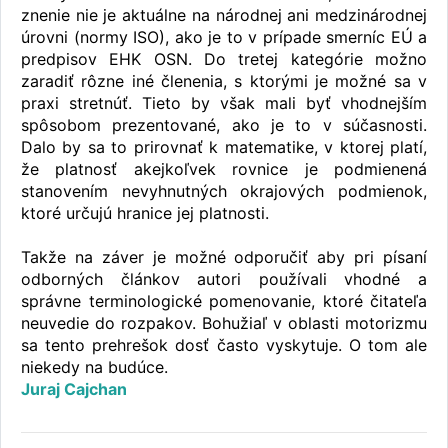
znenie nie je aktuálne na národnej ani medzinárodnej
úrovni (normy ISO), ako je to v prípade smerníc EÚ a
predpisov EHK OSN. Do tretej kategórie možno
zaradiť rôzne iné členenia, s ktorými je možné sa v
praxi stretnúť. Tieto by však mali byť vhodnejším
spôsobom prezentované, ako je to v súčasnosti.
Dalo by sa to prirovnať k matematike, v ktorej platí,
že platnosť akejkoľvek rovnice je podmienená
stanovením nevyhnutných okrajových podmienok,
ktoré určujú hranice jej platnosti.
Takže na záver je možné odporučiť aby pri písaní
odborných článkov autori používali vhodné a
správne terminologické pomenovanie, ktoré čitateľa
neuvedie do rozpakov. Bohužiaľ v oblasti motorizmu
sa tento prehrešok dosť často vyskytuje. O tom ale
niekedy na budúce.
Juraj Cajchan