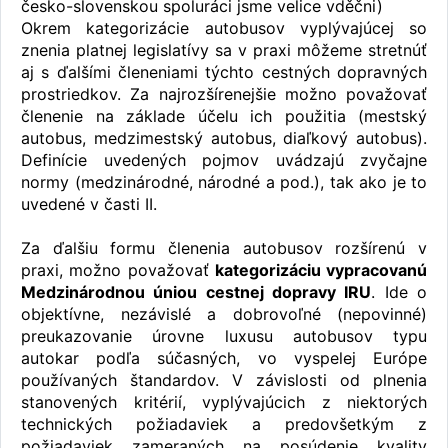
česko-slovenskou spoluráci jsme velice vděčni)
Okrem kategorizácie autobusov vyplývajúcej so
znenia platnej legislatívy sa v praxi môžeme stretnúť
aj s ďalšími členeniami týchto cestných dopravných
prostriedkov. Za najrozšírenejšie možno považovať
členenie na základe účelu ich použitia (mestský
autobus, medzimestský autobus, diaľkový autobus).
Definície uvedených pojmov uvádzajú zvyčajne
normy (medzinárodné, národné a pod.), tak ako je to
uvedené v časti II.
Za ďalšiu formu členenia autobusov rozšírenú v
praxi, možno považovať
kategorizáciu vypracovanú
Medzinárodnou úniou cestnej dopravy IRU
. Ide o
objektívne, nezávislé a dobrovoľné (nepovinné)
preukazovanie úrovne luxusu autobusov typu
autokar podľa súčasných, vo vyspelej Európe
používaných štandardov. V závislosti od plnenia
stanovených kritérií, vyplývajúcich z niektorých
technických požiadaviek a predovšetkým z
požiadaviek zameraných na posúdenie kvality