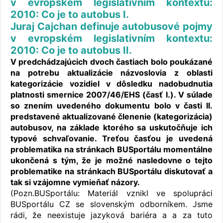
v evropském legislativním kontextu:
2010: Co je to autobus I.
Juraj Cajchan definuje autobusové pojmy
v evropském legislativním kontextu:
2010: Co je to autobus II.
V predchádzajúcich dvoch častiach bolo poukázané
na potrebu aktualizácie názvoslovia z oblasti
kategorizácie vozidiel v dôsledku nadobudnutia
platnosti smernice 2007/46/EHS (časť I.). V súlade
so znením uvedeného dokumentu bolo v časti II.
predstavené aktualizované členenie (kategorizácia)
autobusov, na základe ktorého sa uskutočňuje ich
typové schvaľovanie. Treťou časťou je uvedená
problematika na stránkach BUSportálu momentálne
ukončená s tým, že je možné nasledovne o tejto
problematike na stránkach BUSportálu diskutovať a
tak si vzájomne vymieňať názory.
(Pozn.BUSportálu: Materiál vznikl ve spolupráci
BUSportálu CZ se slovenským odborníkem. Jsme
rádi, že neexistuje jazyková bariéra a a za tuto