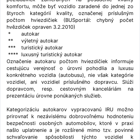
komfortu, môže byť vozidlo zaradené do jednej zo
štyroch kategórií kvality, označenej príslušným
počtom hviezdičiek (BUSportál: chybný počet
hvězdiček opraven 3.2.2010)
*
autokar
**
výletný autokar
***
turistický autokar
****
luxusný turistický autokar
Označenie autokaru počtom hviezdičiek informuje
cestujúcu verejnosť o úrovni pohodlia a luxusu
konkrétneho vozidla (autobusu), nie však kategórie
vozidiel, ani vozidiel príslušného dopravcu. Slúži
dopravcom, resp. cestovným kanceláriám na
prezentáciu úrovne ponúkaných služieb.
Kategorizáciu autokarov vypracovanú IRU možno
prirovnať k nezávislému dobrovoľnému hodnoteniu
bezpečnosti osobných automobilov, ktoré v praxi
našlo uplatnenie a je rozšírené mimo tzv. povinné
schvaľovanie spôsobilosti týchto vozidiel k