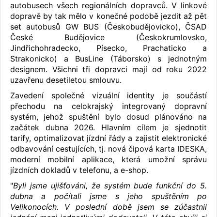
autobusech všech regionálních dopravců. V linkové
dopravě by tak mělo v konečné podobě jezdit až pět
set autobusů GW BUS (Českobudějovicko), ČSAD
České Budějovice (Českokrumlovsko,
Jindřichohradecko, Písecko, Prachaticko a
Strakonicko) a BusLine (Táborsko) s jednotným
designem. Všichni tři dopravci mají od roku 2022
uzavřenu desetiletou smlouvu.
Zavedení společné vizuální identity je součástí
přechodu na celokrajský integrovaný dopravní
systém, jehož spuštění bylo dosud plánováno na
začátek dubna 2026. Hlavním cílem je sjednotit
tarify, optimalizovat jízdní řády a zajistit elektronické
odbavování cestujících, tj. nová čipová karta IDESKA,
moderní mobilní aplikace, která umožní správu
jízdních dokladů v telefonu, a e-shop.
"
Byli jsme ujišťováni, že systém bude funkční do 5.
dubna a počítali jsme s jeho spuštěním po
Velikonocích. V poslední době jsem se zúčastnil