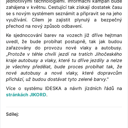
jednotlivými technologiemi. Informační kampaň bude
zahájena v květnu. Cestující tak získají dostatek času
se s novým systémem seznámit a připravit se na jeho
využívání. Cílem je zajistit plynulý a bezpečný
přechod na nový způsob odbavení.
Ke sjednocování barev na vozech již dříve hejtman
uvedl, že bude probíhat postupně, tak jak budou
zařazovány do provozu nové vlaky a autobusy.
„
Protože v téhle chvíli jezdí na tratích Jihočeského
kraje autobusy a vlaky, které tu dříve jezdily a nelze
je všechny předělat, bude proces probíhat tak, že
nové autobusy a nové vlaky, které dopravcům
přichází, už budou dostávat tyto zelené barvy
."
Více o systému IDESKA a návrh jízdních řádů na
stránkách JIKORD
.
Sdílej: