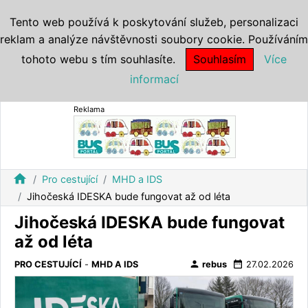
Tento web používá k poskytování služeb, personalizaci
reklam a analýze návštěvnosti soubory cookie. Používáním
tohoto webu s tím souhlasíte.
Souhlasím
Více
informací
Reklama
home
Pro cestující
MHD a IDS
Jihočeská IDESKA bude fungovat až od léta
Jihočeská IDESKA bude fungovat
až od léta
person
date_range
PRO CESTUJÍCÍ
-
MHD A IDS
rebus
27.02.2026