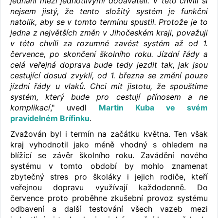
jednání mezi jednotlivými dodavateli. V této chvíli si
nejsem jistý, že tento složitý systém je funkční
natolik, aby se v tomto termínu spustil. Protože je to
jedna z největších změn v Jihočeském kraji, považuji
v této chvíli za rozumné zavést systém až od 1.
července, po skončení školního roku. Jízdní řády a
celá veřejná doprava bude tedy jezdit tak, jak jsou
cestující dosud zvyklí, od 1. března se změní pouze
jízdní řády u vlaků. Chci mít jistotu, že spouštíme
systém, který bude pro cestují přínosem a ne
komplikací
," uvedl
Martin Kuba ve svém
pravidelném Brífinku
.
Zvažován byl i termín na začátku května. Ten však
kraj vyhodnotil jako méně vhodný s ohledem na
blížící se závěr školního roku. Zavádění nového
systému v tomto období by mohlo znamenat
zbytečný stres pro školáky i jejich rodiče, kteří
veřejnou dopravu využívají každodenně. Do
července proto proběhne zkušební provoz systému
odbavení a další testování všech vazeb mezi