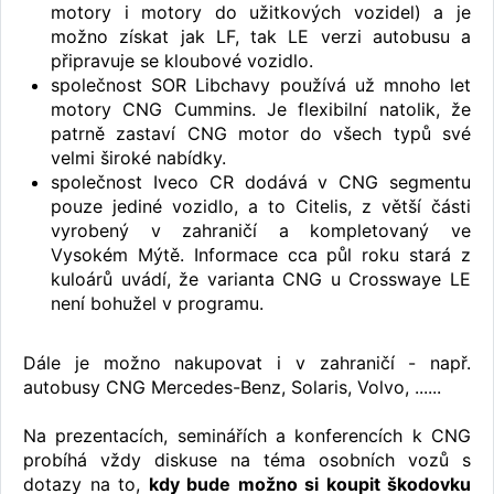
motory i motory do užitkových vozidel) a je
možno získat jak LF, tak LE verzi autobusu a
připravuje se kloubové vozidlo.
společnost SOR Libchavy používá už mnoho let
motory CNG Cummins. Je flexibilní natolik, že
patrně zastaví CNG motor do všech typů své
velmi široké nabídky.
společnost Iveco CR dodává v CNG segmentu
pouze jediné vozidlo, a to Citelis, z větší části
vyrobený v zahraničí a kompletovaný ve
Vysokém Mýtě. Informace cca půl roku stará z
kuloárů uvádí, že varianta CNG u Crosswaye LE
není bohužel v programu.
Dále je možno nakupovat i v zahraničí - např.
autobusy CNG Mercedes-Benz, Solaris, Volvo, ......
Na prezentacích, seminářích a konferencích k CNG
probíhá vždy diskuse na téma osobních vozů s
dotazy na to,
kdy bude možno si koupit škodovku