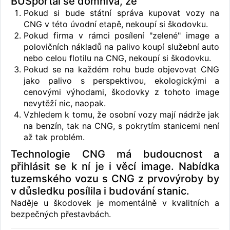
BUSportál se domnívá, že
Pokud si bude státní správa kupovat vozy na
CNG v této úvodní etapě, nekoupí si škodovku.
Pokud firma v rámci posílení "zelené" image a
polovičních nákladů na palivo koupí služební auto
nebo celou flotilu na CNG, nekoupí si škodovku.
Pokud se na každém rohu bude objevovat CNG
jako palivo s perspektivou, ekologickými a
cenovými výhodami, škodovky z tohoto image
nevytěží nic, naopak.
Vzhledem k tomu, že osobní vozy mají nádrže jak
na benzín, tak na CNG, s pokrytím stanicemi není
až tak problém.
Technologie CNG má budoucnost a
přihlásit se k ní je i věcí image. Nabídka
tuzemského vozu s CNG z prvovýroby by
v důsledku posílila i budování stanic.
Naděje u škodovek je momentálně v kvalitních a
bezpečných přestavbách.