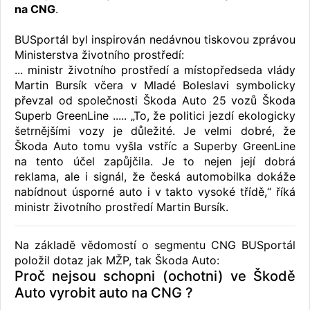
na CNG
.
BUSportál byl inspirován nedávnou tiskovou zprávou
Ministerstva životního prostředí:
... ministr životního prostředí a místopředseda vlády
Martin Bursík včera v Mladé Boleslavi symbolicky
převzal od společnosti Škoda Auto 25 vozů Škoda
Superb GreenLine ..... „To, že politici jezdí ekologicky
šetrnějšími vozy je důležité. Je velmi dobré, že
Škoda Auto tomu vyšla vstříc a Superby GreenLine
na tento účel zapůjčila. Je to nejen její dobrá
reklama, ale i signál, že česká automobilka dokáže
nabídnout úsporné auto i v takto vysoké třídě,“ říká
ministr životního prostředí Martin Bursík.
Na základě vědomostí o segmentu CNG BUSportál
položil dotaz jak MŽP, tak Škoda Auto:
Proč nejsou schopni (ochotni) ve Škodě
Auto vyrobit auto na CNG ?