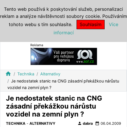
Tento web používá k poskytování služeb, personalizaci
reklam a analýze návštěvnosti soubory cookie. Používáním
tohoto webu s tím souhlasíte.
Souhlasím
Více
informací
Reklama
home
Technika
Alternativy
Je nedostatek stanic na CNG zásadní překážkou nárůstu
vozidel na zemní plyn ?
Je nedostatek stanic na CNG
zásadní překážkou nárůstu
vozidel na zemní plyn ?
person
date_range
TECHNIKA
-
ALTERNATIVY
dabra
06.04.2009