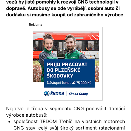
vozů by jistě pomohly k rozvoji CNG technologií v
dopravě. Autobusy se zde vyrábějí, osobní auto či
dodávku si musíme koupit od zahraničního výrobce.
Reklama
Nejprve je třeba v segmentu CNG pochválit domácí
výrobce autobusů:
společnost TEDOM Třebíč na vlastních motorech
CNG staví celý svůj široký sortiment (stacionární