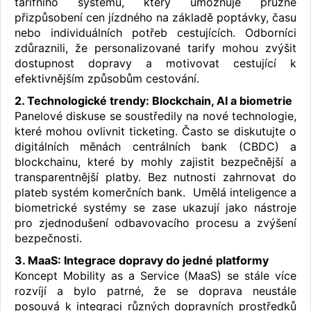
tarifního systému, který umožňuje pružné
přizpůsobení cen jízdného na základě poptávky, času
nebo individuálních potřeb cestujících. Odborníci
zdůraznili, že personalizované tarify mohou zvýšit
dostupnost dopravy a motivovat cestující k
efektivnějším způsobům cestování.
2. Technologické trendy: Blockchain, AI a biometrie
Panelové diskuse se soustředily na nové technologie,
které mohou ovlivnit ticketing. Často se diskutujte o
digitálních měnách centrálních bank (CBDC) a
blockchainu, které by mohly zajistit bezpečnější a
transparentnější platby. Bez nutnosti zahrnovat do
plateb systém komerčních bank. Umělá inteligence a
biometrické systémy se zase ukazují jako nástroje
pro zjednodušení odbavovacího procesu a zvýšení
bezpečnosti.
3. MaaS: Integrace dopravy do jedné platformy
Koncept Mobility as a Service (MaaS) se stále více
rozvíjí a bylo patrné, že se doprava neustále
posouvá k integraci různých dopravních prostředků