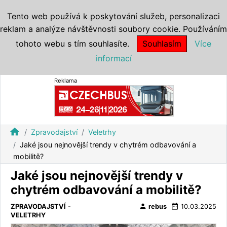
Tento web používá k poskytování služeb, personalizaci
reklam a analýze návštěvnosti soubory cookie. Používáním
tohoto webu s tím souhlasíte.
Souhlasím
Více
informací
Reklama
home
Zpravodajství
Veletrhy
Jaké jsou nejnovější trendy v chytrém odbavování a
mobilitě?
Jaké jsou nejnovější trendy v
chytrém odbavování a mobilitě?
person
date_range
ZPRAVODAJSTVÍ
-
rebus
10.03.2025
VELETRHY