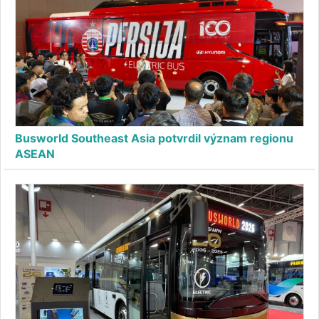
Busworld Southeast Asia potvrdil význam regionu
ASEAN