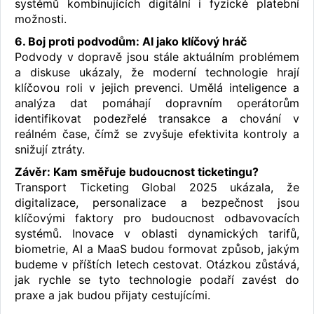
systémů kombinujících digitální i fyzické platební
možnosti.
6. Boj proti podvodům: AI jako klíčový hráč
Podvody v dopravě jsou stále aktuálním problémem
a diskuse ukázaly, že moderní technologie hrají
klíčovou roli v jejich prevenci. Umělá inteligence a
analýza dat pomáhají dopravním operátorům
identifikovat podezřelé transakce a chování v
reálném čase, čímž se zvyšuje efektivita kontroly a
snižují ztráty.
Závěr: Kam směřuje budoucnost ticketingu?
Transport Ticketing Global 2025 ukázala, že
digitalizace, personalizace a bezpečnost jsou
klíčovými faktory pro budoucnost odbavovacích
systémů. Inovace v oblasti dynamických tarifů,
biometrie, AI a MaaS budou formovat způsob, jakým
budeme v příštích letech cestovat. Otázkou zůstává,
jak rychle se tyto technologie podaří zavést do
praxe a jak budou přijaty cestujícími.