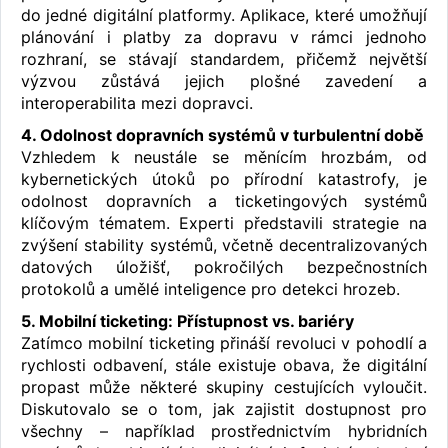
do jedné digitální platformy. Aplikace, které umožňují
plánování i platby za dopravu v rámci jednoho
rozhraní, se stávají standardem, přičemž největší
výzvou zůstává jejich plošné zavedení a
interoperabilita mezi dopravci.
4. Odolnost dopravních systémů v turbulentní době
Vzhledem k neustále se měnícím hrozbám, od
kybernetických útoků po přírodní katastrofy, je
odolnost dopravních a ticketingových systémů
klíčovým tématem. Experti představili strategie na
zvýšení stability systémů, včetně decentralizovaných
datových úložišť, pokročilých bezpečnostních
protokolů a umělé inteligence pro detekci hrozeb.
5. Mobilní ticketing: Přístupnost vs. bariéry
Zatímco mobilní ticketing přináší revoluci v pohodlí a
rychlosti odbavení, stále existuje obava, že digitální
propast může některé skupiny cestujících vyloučit.
Diskutovalo se o tom, jak zajistit dostupnost pro
všechny – například prostřednictvím hybridních