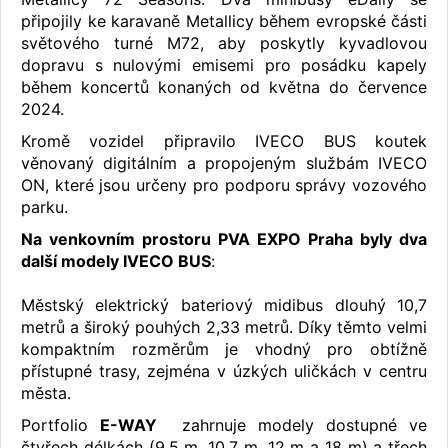
připojily ke karavaně Metallicy během evropské části
světového turné M72, aby poskytly kyvadlovou
dopravu s nulovými emisemi pro posádku kapely
během koncertů konaných od května do července
2024.
Kromě vozidel připravilo IVECO BUS koutek
věnovaný digitálním a propojeným službám IVECO
ON, které jsou určeny pro podporu správy vozového
parku.
Na venkovním prostoru PVA EXPO Praha byly dva
další modely IVECO BUS
:
Městský elektrický bateriový midibus dlouhý 10,7
metrů a široký pouhých 2,33 metrů. Díky těmto velmi
kompaktním rozměrům je vhodný pro obtížně
přístupné trasy, zejména v úzkých uličkách v centru
města.
Portfolio
E-WAY
zahrnuje modely dostupné ve
čtyřech délkách (9,5 m, 10,7 m, 12 m a 18 m) a třech