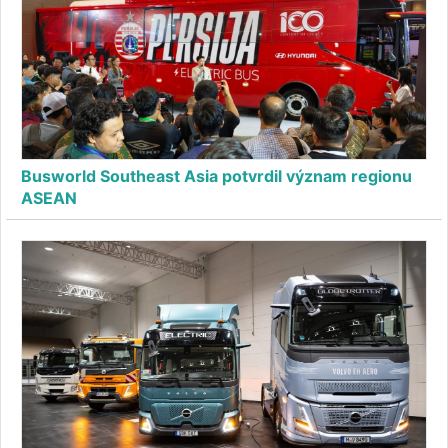
Busworld Southeast Asia potvrdil význam regionu
ASEAN