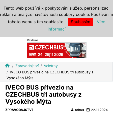
Tento web používá k poskytování služeb, personalizaci
reklam a analýze návštěvnosti soubory cookie. Používáním
tohoto webu s tím souhlasíte.
Souhlasím
Více
informací
Reklama
home
Zpravodajství
Veletrhy
IVECO BUS přivezlo na CZECHBUS tři autobusy z
Vysokého Mýta
IVECO BUS přivezlo na
CZECHBUS tři autobusy z
Vysokého Mýta
person
date_range
ZPRAVODAJSTVÍ
-
rebus
22.11.2024