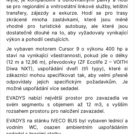
se pro regionální a vnitrostátní linkové služby, letištní
transfery, zájezdy a exkurze. Hodí se pro trasy
zkrácené mnoha zastávkami, které jsou méně
vhodné pro turistické autobusy, ale které jsou
dostatečně dlouhé na to, aby vyžadovaly vynikající
výkon a pohodlí cestujících.
Je vybaven motorem Cursor 9 o výkonu 400 hp a
staví na vynikající všestrannosti, pokud jde o délky
(12 m a 12,96 m), převodovky (ZF Ecolife 2 – VOITH
Diwa NXT), uspořádání dveří (tři typy), které si
zákazníci mohou specifikovat tak, aby velmi přesně
odpovídaly jejich specifickým požadavkům. Je
možné uspořádání více sedadel.
EVADYS nabízí největší prostor pro zavazadla ve
svém segmentu s objemem až 12 m3, s vyšším
rozsahem prostoru pro naložení zavazadel.
EVADYS na stánku IVECO BUS byl vybaven lednicí a
vodním WC, osazen ambientním uspořádáním
sedadel s hracími stolky.