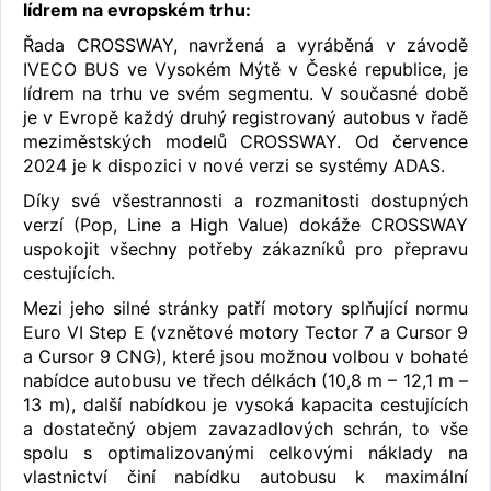
lídrem na evropském trhu:
Řada CROSSWAY, navržená a vyráběná v závodě
IVECO BUS ve Vysokém Mýtě v České republice, je
lídrem na trhu ve svém segmentu. V současné době
je v Evropě každý druhý registrovaný autobus v řadě
meziměstských modelů CROSSWAY. Od července
2024 je k dispozici v nové verzi se systémy ADAS.
Díky své všestrannosti a rozmanitosti dostupných
verzí (Pop, Line a High Value) dokáže CROSSWAY
uspokojit všechny potřeby zákazníků pro přepravu
cestujících.
Mezi jeho silné stránky patří motory splňující normu
Euro VI Step E (vznětové motory Tector 7 a Cursor 9
a Cursor 9 CNG), které jsou možnou volbou v bohaté
nabídce autobusu ve třech délkách (10,8 m – 12,1 m –
13 m), další nabídkou je vysoká kapacita cestujících
a dostatečný objem zavazadlových schrán, to vše
spolu s optimalizovanými celkovými náklady na
vlastnictví činí nabídku autobusu k maximální