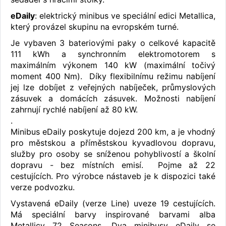
eDaily
: elektrický minibus ve speciální edici Metallica,
který provázel skupinu na evropském turné.
Je vybaven 3 bateriovými paky o celkové kapacitě
111 kWh a synchronním elektromotorem s
maximálním výkonem 140 kW (maximální točivý
moment 400 Nm). Díky flexibilnímu režimu nabíjení
jej lze dobíjet z veřejných nabíječek, průmyslových
zásuvek a domácích zásuvek. Možnosti nabíjení
zahrnují rychlé nabíjení až 80 kW.
.
Minibus eDaily poskytuje dojezd 200 km, a je vhodný
pro městskou a příměstskou kyvadlovou dopravu,
služby pro osoby se sníženou pohyblivostí a školní
dopravu - bez místních emisí. Pojme až 22
cestujících. Pro výrobce nástaveb je k dispozici také
verze podvozku.
Vystavená eDaily (verze Line) uveze 19 cestujících.
Má speciální barvy inspirované barvami alba
Metallicy 72 Seasons. Dva minibusy eDaily se