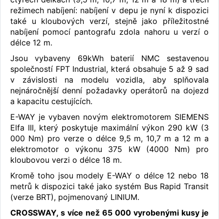
režimech nabíjení: nabíjení v depu je nyní k dispozici
také u kloubových verzí, stejně jako příležitostné
nabíjení pomocí pantografu zdola nahoru u verzí o
délce 12 m.
Jsou vybaveny 69kWh baterií NMC sestavenou
společností FPT Industrial, která obsahuje 5 až 9 sad
v závislosti na modelu vozidla, aby splňovala
nejnáročnější denní požadavky operátorů na dojezd
a kapacitu cestujících.
E-WAY je vybaven novým elektromotorem SIEMENS
Elfa III, který poskytuje maximální výkon 290 kW (3
000 Nm) pro verze o délce 9,5 m, 10,7 m a 12 m a
elektromotor o výkonu 375 kW (4000 Nm) pro
kloubovou verzi o délce 18 m.
Kromě toho jsou modely E-WAY o délce 12 nebo 18
metrů k dispozici také jako systém Bus Rapid Transit
(verze BRT), pojmenovaný LINIUM.
CROSSWAY, s více než 65 000 vyrobenými kusy je