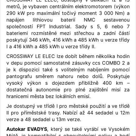
metrů, je vybaven centrálním elektromotorem (výkon
290 kW pro maximální točivý moment 3 000 Nm) a
napájen lithiovou baterií NMC sestavenou
společností FPT Industrial. Sady s 5, 6 nebo 7
bateriemi rozmístěné mezi střechou a zadní částí
poskytují 346 kWh, 416 kWh a 485 kWh u verze třídy
I a 416 kWh a 485 kWh u verze třídy II.
CROSSWAY LE ELEC lze dobít během několika hodin
v depu pomocí samostatné zásuvky ccs COMBO 2 a
je k dispozici také s volitelným nabíjením pomocí
pantografu směrem nahoru nebo dolů. Poskytuje
vysoký výkon s dojezdem přibližně 400 km –
dostatečná autonomie pro plné zajištění misí za
hranicemi města bez lokálních emisí.
Je dostupný ve třídě I pro městské použití a ve třídě
II pro příměstské trasy. Nabízí až 44 sedadel u 12m
verze a 48 sedadel u 13m verze.
Autokar EVADYS
, který se také vyrábí ve Vysokém
Mýtě, je kompatibilní s obnovitelnými palivy a hodí