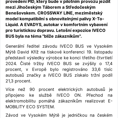
provedení PID, který bude v pilotním provozu jezdit
mezi Jihočeským Táborem a Středočeským
Benešovskem. CROSSWAY LINE, meziměstský
model kompatibilní s obnovitelnými palivy X-To-
Liquid. A EVADYS, autokar v komfortním vybavení
pro turistickou dopravu. Letošní expozice IVECO
BUS byla na téma "blíže zákazníkům".
Generální ředitel závodu IVECO BUS ve Vysokém
Mýtě David Kříž na tiskové konferenci 19. listopadu
představil výsledky výrobce ke konci třetího čtvrtletí
2024. Čisté tržby IVECO BUS se zvýšily o 17,4
procent, v Evropě bylo registrováno 33,6 tisíc
autobusů značky a IVECO BUS získalo tržní podíl
21,3 procent.
Více než 90 procent elektrických autobusů je
připojeno ke službě IVECO ON. Přechod na
elektromobilitu pomáhá zákazníkům realizovat E-
MOBILITY ECO SYSTEM.
Závod ve Vysokém Mýtě je jedničkou na českém