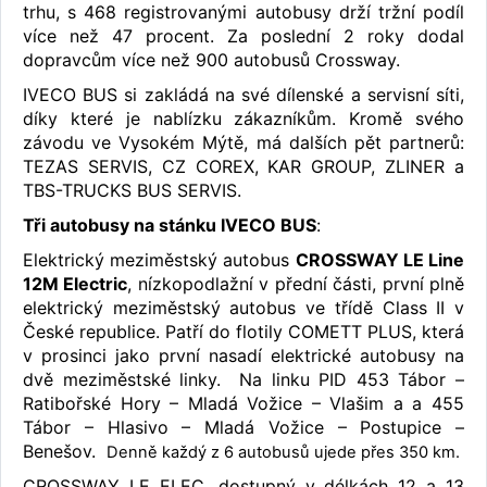
trhu, s 468 registrovanými autobusy drží tržní podíl
více než 47 procent. Za poslední 2 roky dodal
dopravcům více než 900 autobusů Crossway.
IVECO BUS si zakládá na své dílenské a servisní síti,
díky které je nablízku zákazníkům. Kromě svého
závodu ve Vysokém Mýtě, má dalších pět partnerů:
TEZAS SERVIS, CZ COREX, KAR GROUP, ZLINER a
TBS-TRUCKS BUS SERVIS.
Tři autobusy na stánku IVECO BUS
:
Elektrický meziměstský autobus
CROSSWAY LE Line
12M Electric
, nízkopodlažní v přední části, první plně
elektrický meziměstský autobus ve třídě Class II v
České republice. Patří do flotily COMETT PLUS, která
v prosinci jako první nasadí elektrické autobusy na
dvě meziměstské linky. Na linku PID 453 Tábor –
Ratibořské Hory – Mladá Vožice – Vlašim a a 455
Tábor – Hlasivo – Mladá Vožice – Postupice –
Benešov.
Denně každý z 6 autobusů ujede přes 350 km.
CROSSWAY LE ELEC, dostupný v délkách 12 a 13