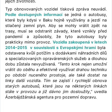
jejich životnosti.
Typ obnovovaných vozidel tisková zpráva neuvádí.
Podle dostupných informací
se jedná o autobusy,
které byly kdysi v Baku hojně využívány a jezdí na
stlačený zemní plyn. Aby se mohly vrátit zpět na
trasy, musí se odstranit závady, které vznikly před
pandemií a způsobily, že tyto autobusy byly
prakticky mimo provoz.
Vozidla zakoupená v letech
2014–2015 v souvislosti s Evropskými hrami
byla
odstavena kvůli potížím s dodávkami náhradních dílů
a specializovaných opravárenských služeb a dlouhou
dobu zůstala nevyužívaná.
"Tento krok nejen umožní
vrátit do oběhu a efektivně využívat drahou techniku
​​po období nuceného prostoje, ale také dostat na
linky další vozidla. Tím se zajistí i rychlejší obnova
starých autobusů, které jsou na některých linkách
stále v provozu a již dávno jim dosloužily
,“ uvedla
Ázerbájdžánská agentura pro pozemní dopravu.