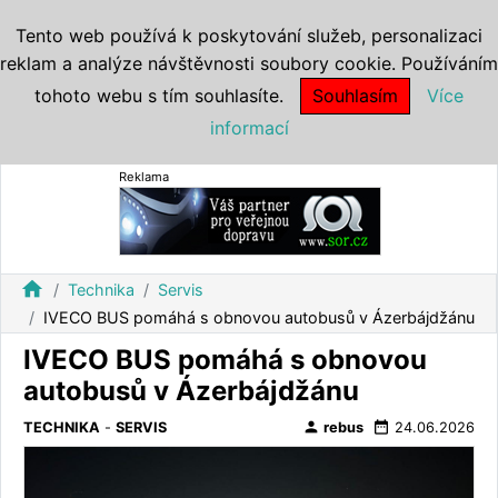
Tento web používá k poskytování služeb, personalizaci
reklam a analýze návštěvnosti soubory cookie. Používáním
tohoto webu s tím souhlasíte.
Souhlasím
Více
informací
Reklama
home
Technika
Servis
IVECO BUS pomáhá s obnovou autobusů v Ázerbájdžánu
IVECO BUS pomáhá s obnovou
autobusů v Ázerbájdžánu
person
date_range
TECHNIKA
-
SERVIS
rebus
24.06.2026