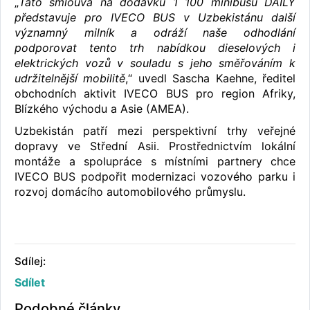
„
Tato smlouva na dodávku 1 100 minibusů DAILY
představuje pro IVECO BUS v Uzbekistánu další
významný milník a odráží naše odhodlání
podporovat tento trh nabídkou dieselových i
elektrických vozů v souladu s jeho směřováním k
udržitelnější mobilitě
,“ uvedl Sascha Kaehne, ředitel
obchodních aktivit IVECO BUS pro region Afriky,
Blízkého východu a Asie (AMEA).
Uzbekistán patří mezi perspektivní trhy veřejné
dopravy ve Střední Asii. Prostřednictvím lokální
montáže a spolupráce s místními partnery chce
IVECO BUS podpořit modernizaci vozového parku i
rozvoj domácího automobilového průmyslu.
Sdílej:
Sdílet
Podobné články