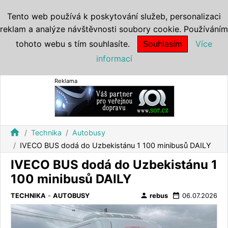
Tento web používá k poskytování služeb, personalizaci
reklam a analýze návštěvnosti soubory cookie. Používáním
tohoto webu s tím souhlasíte.
Souhlasím
Více
informací
Reklama
home
Technika
Autobusy
IVECO BUS dodá do Uzbekistánu 1 100 minibusů DAILY
IVECO BUS dodá do Uzbekistánu 1
100 minibusů DAILY
person
date_range
TECHNIKA
-
AUTOBUSY
rebus
06.07.2026