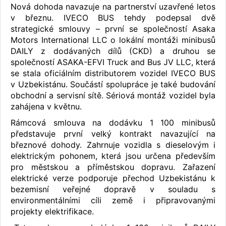
Nová dohoda navazuje na partnerství uzavřené letos
v březnu. IVECO BUS tehdy podepsal dvě
strategické smlouvy – první se společností Asaka
Motors International LLC o lokální montáži minibusů
DAILY z dodávaných dílů (CKD) a druhou se
společností ASAKA-EFVI Truck and Bus JV LLC, která
se stala oficiálním distributorem vozidel IVECO BUS
v Uzbekistánu. Součástí spolupráce je také budování
obchodní a servisní sítě. Sériová montáž vozidel byla
zahájena v květnu.
Rámcová smlouva na dodávku 1 100 minibusů
představuje první velký kontrakt navazující na
březnové dohody. Zahrnuje vozidla s dieselovým i
elektrickým pohonem, která jsou určena především
pro městskou a příměstskou dopravu. Zařazení
elektrické verze podporuje přechod Uzbekistánu k
bezemisní veřejné dopravě v souladu s
environmentálními cíli země i připravovanými
projekty elektrifikace.