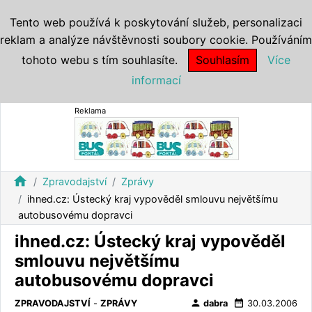
Tento web používá k poskytování služeb, personalizaci
reklam a analýze návštěvnosti soubory cookie. Používáním
tohoto webu s tím souhlasíte.
Souhlasím
Více
informací
Reklama
home
Zpravodajství
Zprávy
ihned.cz: Ústecký kraj vypověděl smlouvu největšímu
autobusovému dopravci
ihned.cz: Ústecký kraj vypověděl
smlouvu největšímu
autobusovému dopravci
person
date_range
ZPRAVODAJSTVÍ
-
ZPRÁVY
dabra
30.03.2006