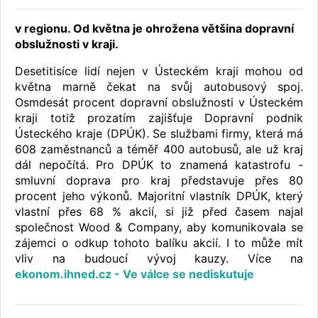
v regionu. Od května je ohrožena většina dopravní
obslužnosti v kraji.
Desetitisíce lidí nejen v Ústeckém kraji mohou od
května marně čekat na svůj autobusový spoj.
Osmdesát procent dopravní obslužnosti v Ústeckém
kraji totiž prozatím zajišťuje Dopravní podnik
Ústeckého kraje (DPÚK). Se službami firmy, která má
608 zaměstnanců a téměř 400 autobusů, ale už kraj
dál nepočítá. Pro DPÚK to znamená katastrofu -
smluvní doprava pro kraj představuje přes 80
procent jeho výkonů. Majoritní vlastník DPÚK, který
vlastní přes 68 % akcií, si již před časem najal
společnost Wood & Company, aby komunikovala se
zájemci o odkup tohoto balíku akcií. I to může mít
vliv na budoucí vývoj kauzy. Více na
ekonom.ihned.cz - Ve válce se nediskutuje