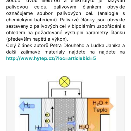
Soubor dvou elektrod a elektrolytu je nazýván
palivovou celou, palivovým článkem obvykle
označujeme soubor palivových cel. (analogie s
chemickými bateriemi). Palivové články jsou obvykle
sestaveny z palivových cel v bipolárním uspořádání s
ohledem na požadované výstupní parametry článku
(především napětí a výkon).
Celý článek autorů Petra Dlouhého a Luďka Janíka a
další zajímavé materiály najdete na najdete na
http://www.hytep.cz/?loc=article&id=5