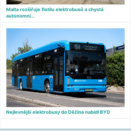
Malta rozšiřuje flotilu elektrobusů a chystá
autonomní…
Nejlevnější elektrobusy do Děčína nabídl BYD