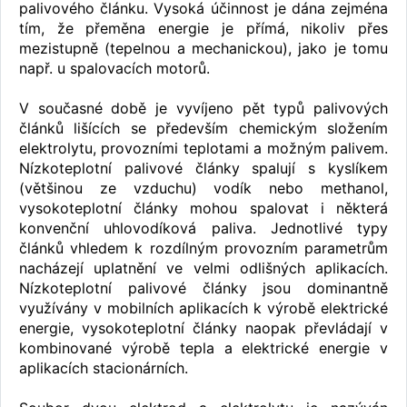
palivového článku. Vysoká účinnost je dána zejména
tím, že přeměna energie je přímá, nikoliv přes
mezistupně (tepelnou a mechanickou), jako je tomu
např. u spalovacích motorů.
V současné době je vyvíjeno pět typů palivových
článků lišících se především chemickým složením
elektrolytu, provozními teplotami a možným palivem.
Nízkoteplotní palivové články spalují s kyslíkem
(většinou ze vzduchu) vodík nebo methanol,
vysokoteplotní články mohou spalovat i některá
konvenční uhlovodíková paliva. Jednotlivé typy
článků vhledem k rozdílným provozním parametrům
nacházejí uplatnění ve velmi odlišných aplikacích.
Nízkoteplotní palivové články jsou dominantně
využívány v mobilních aplikacích k výrobě elektrické
energie, vysokoteplotní články naopak převládají v
kombinované výrobě tepla a elektrické energie v
aplikacích stacionárních.