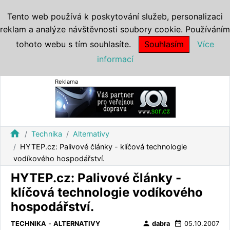
Tento web používá k poskytování služeb, personalizaci
reklam a analýze návštěvnosti soubory cookie. Používáním
tohoto webu s tím souhlasíte.
Souhlasím
Více
informací
Reklama
home
Technika
Alternativy
HYTEP.cz: Palivové články - klíčová technologie
vodíkového hospodářství.
HYTEP.cz: Palivové články -
klíčová technologie vodíkového
hospodářství.
person
date_range
TECHNIKA
-
ALTERNATIVY
dabra
05.10.2007