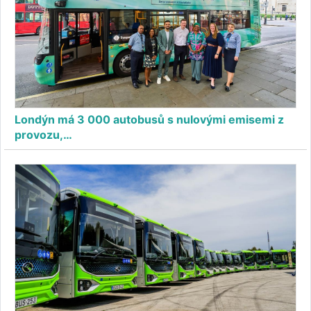
Londýn má 3 000 autobusů s nulovými emisemi z
provozu,…