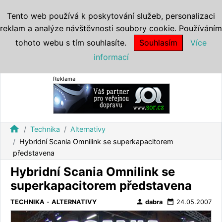
Tento web používá k poskytování služeb, personalizaci
reklam a analýze návštěvnosti soubory cookie. Používáním
tohoto webu s tím souhlasíte.
Souhlasím
Více
informací
Reklama
home
Technika
Alternativy
Hybridní Scania Omnilink se superkapacitorem
představena
Hybridní Scania Omnilink se
superkapacitorem představena
person
date_range
TECHNIKA
-
ALTERNATIVY
dabra
24.05.2007