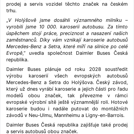
prodej a servis vozidel těchto značek na českém
trhu.
„
V Holýšově jsme dosáhli významného milníku –
vyrobili jsme 10 000. karoserii autobusu. Za tímto
úspěchem stojí práce, preciznost a nasazení našich
zaměstnanců. Díky vám vznikají karoserie autobusů
Mercedes-Benz a Setra, které míří na silnice po celé
Evropě
,“ uvedla společnost Daimler Buses Česká
republika.
Daimler Buses plánuje od roku 2028 soustředit
výrobu karoserií všech evropských autobusů
Mercedes-Benz a Setra do Holýšova. Český závod,
který už dnes vyrábí karoserie a jejich části pro řadu
modelů obou značek, tak převezme v rámci
evropské výrobní sítě ještě významnější roli. Hotové
karoserie budou i nadále putovat do montážních
závodů v Neu-Ulmu, Mannheimu a Ligny-en-Barrois.
Daimler Buses Česká republika zajišťuje také prodej
a servis autobusů obou značek.