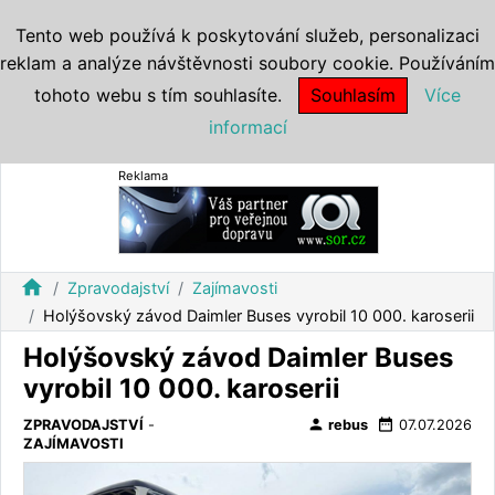
Tento web používá k poskytování služeb, personalizaci
reklam a analýze návštěvnosti soubory cookie. Používáním
tohoto webu s tím souhlasíte.
Souhlasím
Více
informací
Reklama
home
Zpravodajství
Zajímavosti
Holýšovský závod Daimler Buses vyrobil 10 000. karoserii
Holýšovský závod Daimler Buses
vyrobil 10 000. karoserii
person
date_range
ZPRAVODAJSTVÍ
-
rebus
07.07.2026
ZAJÍMAVOSTI