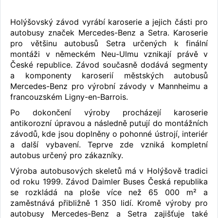
Holýšovský závod vyrábí karoserie a jejich části pro
autobusy značek Mercedes-Benz a Setra. Karoserie
pro většinu autobusů Setra určených k finální
montáži v německém Neu-Ulmu vznikají právě v
České republice. Závod současně dodává segmenty
a komponenty karoserií městských autobusů
Mercedes-Benz pro výrobní závody v Mannheimu a
francouzském Ligny-en-Barrois.
Po dokončení výroby procházejí karoserie
antikorozní úpravou a následně putují do montážních
závodů, kde jsou doplněny o pohonné ústrojí, interiér
a další vybavení. Teprve zde vzniká kompletní
autobus určený pro zákazníky.
Výroba autobusových skeletů má v Holýšově tradici
od roku 1999. Závod Daimler Buses Česká republika
se rozkládá na ploše více než 65 000 m² a
zaměstnává přibližně 1 350 lidí. Kromě výroby pro
autobusy Mercedes-Benz a Setra zajišťuje také