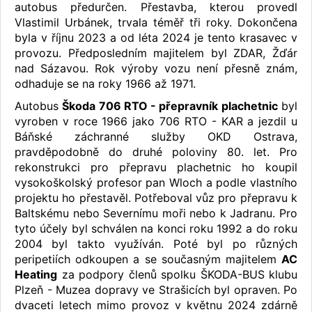
autobus předurčen. Přestavba, kterou provedl
Vlastimil Urbánek, trvala téměř tři roky. Dokončena
byla v říjnu 2023 a od léta 2024 je tento krasavec v
provozu. Předposledním majitelem byl ZDAR, Žďár
nad Sázavou. Rok výroby vozu není přesně znám,
odhaduje se na roky 1966 až 1971.
Autobus
Škoda 706 RTO - přepravník plachetnic
byl
vyroben v roce 1966 jako 706 RTO - KAR a jezdil u
Báňské záchranné služby OKD Ostrava,
pravděpodobně do druhé poloviny 80. let. Pro
rekonstrukci pro přepravu plachetnic ho koupil
vysokoškolský profesor pan Wloch a podle vlastního
projektu ho přestavěl. Potřeboval vůz pro přepravu k
Baltskému nebo Severnímu moři nebo k Jadranu. Pro
tyto účely byl schválen na konci roku 1992 a do roku
2004 byl takto využíván. Poté byl po různých
peripetiích odkoupen a se současným majitelem
AC
Heating
za podpory členů spolku ŠKODA-BUS klubu
Plzeň - Muzea dopravy ve Strašicích byl opraven. Po
dvaceti letech mimo provoz v květnu 2024 zdárně