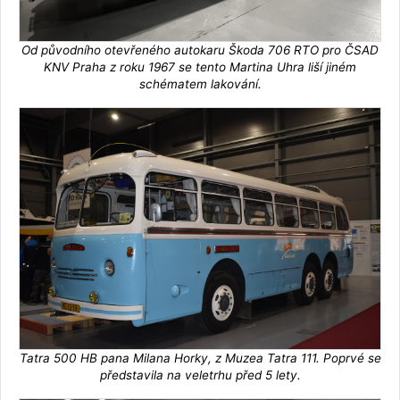
Od původního otevřeného autokaru Škoda 706 RTO pro ČSAD
KNV Praha z roku 1967 se tento Martina Uhra liší jiném
schématem lakování.
Tatra 500 HB pana Milana Horky, z Muzea Tatra 111. Poprvé se
představila na veletrhu před 5 lety.