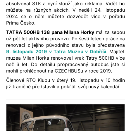
absolvoval STK a nyní slouží jako reklama. Vidět ho
můžete na různých akcích. V neděli 24. listopadu
2024 se o něm můžete dozvědět více v pořadu
Prima Česko.
TATRA 500HB 138 pana Milana Horky
má za sebou
už pět let aktivního provozu. Po šesti letech práce na
renovaci z jejího původního stavu byla představena
9. listopadu 2019 v Tatra Muzeu v Dobříči
. Majitel
muzea Milan Horka renovoval vrak Tatry 500HB více
než 6 let. Do detailu propracovaný autobus jste si
mohli prohlédnout na CZECHBUSu v roce 2019.
Členové RTO Klubu v úterý 19. listopadu v 10 hodin
již tradičně představili a pokřtili svůj nový kalendář.