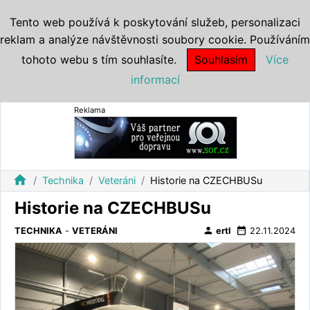
Tento web používá k poskytování služeb, personalizaci
reklam a analýze návštěvnosti soubory cookie. Používáním
tohoto webu s tím souhlasíte.
Souhlasím
Více
informací
Reklama
home
Technika
Veteráni
Historie na CZECHBUSu
Historie na CZECHBUSu
person
date_range
TECHNIKA
-
VETERÁNI
ertl
22.11.2024