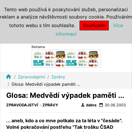
Tento web používá k poskytování služeb, personalizaci
reklam a analýze návštěvnosti soubory cookie. Používáním
tohoto webu s tím souhlasíte.
Souhlasím
Více
informací
Reklama
home
Zpravodajství
Zprávy
Glosa: Medvědí výpadek paměti ...
Glosa: Medvědí výpadek paměti ...
person
date_range
ZPRAVODAJSTVÍ
-
ZPRÁVY
dabra
30.06.2003
... aneb, kdo a co mne potkalo za ta léta v "česáde".
Volné pokračování postřehu "Tak trošku ČSAD