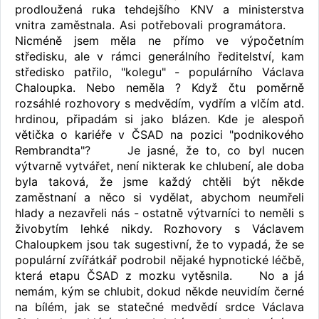
prodloužená ruka tehdejšího KNV a ministerstva
vnitra zaměstnala. Asi potřebovali programátora.
Nicméně jsem měla ne přímo ve výpočetním
středisku, ale v rámci generálního ředitelství, kam
středisko patřilo, "kolegu" - populárního Václava
Chaloupka. Nebo neměla ? Když čtu poměrně
rozsáhlé rozhovory s medvědím, vydřím a vlčím atd.
hrdinou, připadám si jako blázen. Kde je alespoň
větička o kariéře v ČSAD na pozici "podnikového
Rembrandta"?
Je jasné, že to, co byl nucen
výtvarně vytvářet, není nikterak ke chlubení, ale doba
byla taková, že jsme každý chtěli být někde
zaměstnaní a něco si vydělat, abychom neumřeli
hlady a nezavřeli nás - ostatně výtvarníci to neměli s
živobytím lehké nikdy. Rozhovory s Václavem
Chaloupkem jsou tak sugestivní, že to vypadá, že se
populární zvířátkář podrobil nějaké hypnotické léčbě,
která etapu ČSAD z mozku vytěsnila.
No a já
nemám, kým se chlubit, dokud někde neuvidím černé
na bílém, jak se statečné medvědí srdce Václava