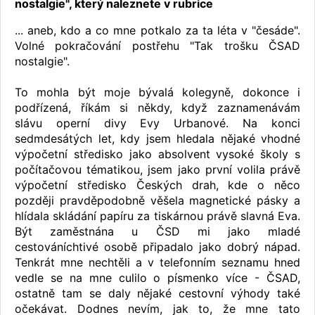
nostalgie", který naleznete v rubrice
... aneb, kdo a co mne potkalo za ta léta v "česáde".
Volné pokračování postřehu "Tak trošku ČSAD
nostalgie".
To mohla být moje bývalá kolegyně, dokonce i
podřízená, říkám si někdy, když zaznamenávám
slávu operní divy Evy Urbanové. Na konci
sedmdesátých let, kdy jsem hledala nějaké vhodné
výpočetní středisko jako absolvent vysoké školy s
počítačovou tématikou, jsem jako první volila právě
výpočetní středisko Českých drah, kde o něco
později pravděpodobně věšela magnetické pásky a
hlídala skládání papíru za tiskárnou právě slavná Eva.
Být zaměstnána u ČSD mi jako mladé
cestováníchtivé osobě připadalo jako dobrý nápad.
Tenkrát mne nechtěli a v telefonním seznamu hned
vedle se na mne culilo o písmenko více - ČSAD,
ostatně tam se daly nějaké cestovní výhody také
očekávat. Dodnes nevím, jak to, že mne tato