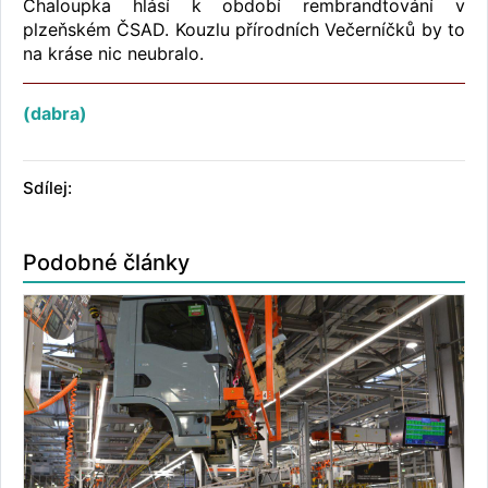
Chaloupka hlásí k období rembrandtování v
plzeňském ČSAD. Kouzlu přírodních Večerníčků by to
na kráse nic neubralo.
(dabra)
Sdílej:
Podobné články