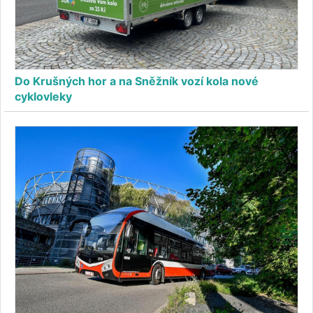
Do Krušných hor a na Sněžník vozí kola nové
cyklovleky