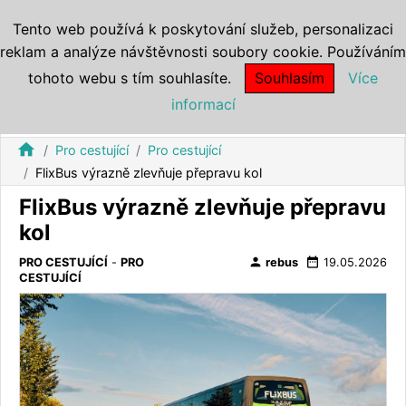
Tento web používá k poskytování služeb, personalizaci
reklam a analýze návštěvnosti soubory cookie. Používáním
tohoto webu s tím souhlasíte.
Souhlasím
Více
informací
home
Pro cestující
Pro cestující
FlixBus výrazně zlevňuje přepravu kol
FlixBus výrazně zlevňuje přepravu
kol
person
date_range
PRO CESTUJÍCÍ
-
PRO
rebus
19.05.2026
CESTUJÍCÍ