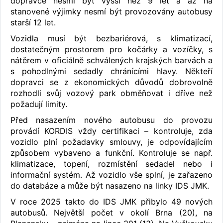
dopravce nesmí být vyšší než 9 let a až na
stanovené výjimky nesmí být provozovány autobusy
starší 12 let.
Vozidla musí být bezbariérová, s klimatizací,
dostatečným prostorem pro kočárky a vozíčky, s
nátěrem v oficiálně schválených krajských barvách a
s pohodlnými sedadly chránícími hlavy. Někteří
dopravci se z ekonomických důvodů dobrovolně
rozhodli svůj vozový park obměňovat i dříve než
požadují limity.
Před nasazením nového autobusu do provozu
provádí KORDIS vždy certifikaci – kontroluje, zda
vozidlo plní požadavky smlouvy, je odpovídajícím
způsobem vybaveno a funkční. Kontroluje se např.
klimatizace, topení, rozmístění sedadel nebo i
informační systém. Až vozidlo vše splní, je zařazeno
do databáze a může být nasazeno na linky IDS JMK.
V roce 2025 takto do IDS JMK přibylo 49 nových
autobusů. Největší počet v okolí Brna (20), na