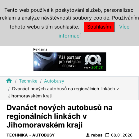
Tento web používá k poskytování služeb, personalizaci
reklam a analýze návštěvnosti soubory cookie. Používáním
tohoto webu s tím souhlasíte.
Souhlasím
Více
informací
Reklama
home
Technika
Autobusy
Dvanáct nových autobusů na regionálních linkách v
Jihomoravském kraji
Dvanáct nových autobusů na
regionálních linkách v
Jihomoravském kraji
person
date_range
TECHNIKA
-
AUTOBUSY
rebus
08.01.2026