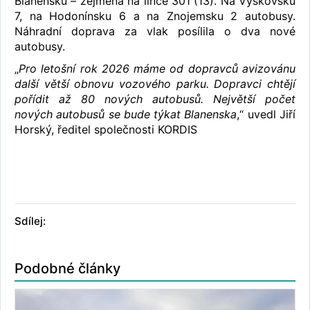
Blanensku – zejména na lince 301 (13). Na Vyškovsku
7, na Hodonínsku 6 a na Znojemsku 2 autobusy.
Náhradní doprava za vlak posílila o dva nové
autobusy.
„
Pro letošní rok 2026 máme od dopravců avizovánu
další větší obnovu vozového parku. Dopravci chtějí
pořídit až 80 nových autobusů. Největší počet
nových autobusů se bude týkat Blanenska
,“ uvedl Jiří
Horský, ředitel společnosti KORDIS
Sdílej:
Podobné články