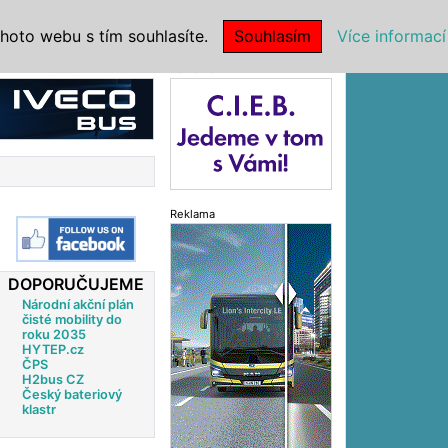
|
NSTITUCE
hoto webu s tím souhlasíte.
Souhlasím
Více informací
Reklama
Reklama
DOPORUČUJEME
Národní akční plán
čisté mobility do
roku 2035
HYTEP.cz
ČPS
H2bus CZ
Český bateriový
klastr