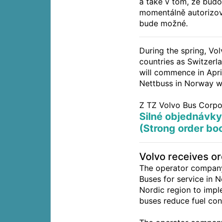
a také v tom, že budo
momentálně autorizov
bude možné.
During the spring, Vol
countries as Switzerl
will commence in April
Nettbuss in Norway wi
Z TZ Volvo Bus Corpo
Silné objednávky
(Strong order boo
Volvo receives or
The operator company
Buses for service in 
Nordic region to impl
buses reduce fuel co