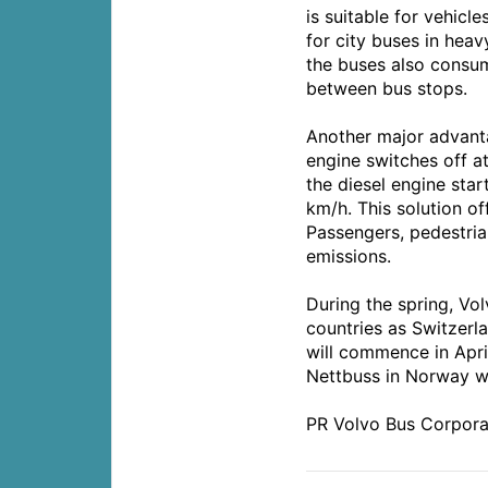
is suitable for vehicl
for city buses in heav
the buses also consume
between bus stops.
Another major advanta
engine switches off at
the diesel engine star
km/h. This solution of
Passengers, pedestri
emissions.
During the spring, Vol
countries as Switzerl
will commence in April
Nettbuss in Norway wi
PR Volvo Bus Corpora