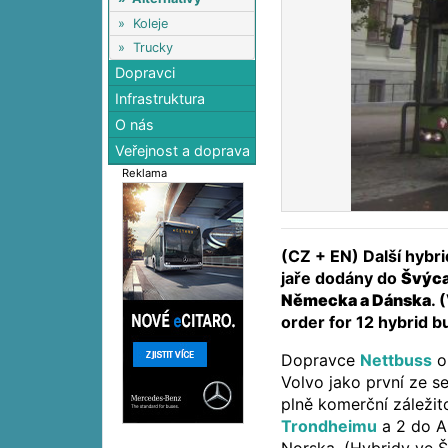
»
Koleje
»
Trucky
Dopravci
Infrastruktura
O nás
Veřejnost a doprava
Reklama
(CZ + EN) Další hybr
jaře dodány do
Švýca
Německa a Dánska
. 
order for 12 hybrid 
Dopravce
Nettbuss
o
Volvo jako první ze s
plně komerční záležit
Trondheimu
a 2 do Ar