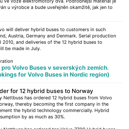
u ve voze elektromotory dva. Podrobnější materiál je
án u výrobce a bude uveřejněn okamžitě, jak jen to
vo will deliver hybrid buses to customers in such
and, Austria, Germany and Denmark. Serial production
 2010, and deliveries of the 12 hybrid buses to
ll be made in July.
ration
 pro Volvo Buses v severských zemích.
kings for Volvo Buses in Nordic region)
der for 12 hybrid buses to Norway
 Nettbuss has ordered 12 hybrid buses from Volvo
Norway, thereby becoming the first company in the
ement the hybrid technology commercially. Hybrid
nsumption by as much as 30%.