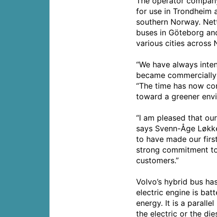
The operator company
for use in Trondheim 
southern Norway. Nett
buses in Göteborg and
various cities across
“We have always inte
became commercially 
“The time has now co
toward a greener env
“I am pleased that ou
says Svenn-Åge Løkken
to have made our firs
strong commitment to
customers.”
Volvo’s hybrid bus has
electric engine is ba
energy. It is a parall
the electric or the di