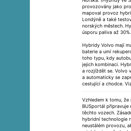
Norska. (Hybridy ve 
provozovány jako pro
mapoval provoz hybr
Londýně a také testov
norských městech. Hyb
úsporu paliva až 30%
Hybridy Volvo mají ma
baterie a umí rekupero
toho typu, kdy autobu
jejich kombinaci. Hyb
a rozjíždět se. Volvo 
a automaticky se zapn
cestující a chodce. V
Vzhledem k tomu, že 
BUSportál připravuje 
těchto vozech. Zásadn
hybridní technologie 
neustálém provozu, ab