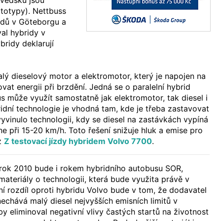
Švédsku jsou
totypy). Nettbuss
idů v Göteborgu a
al hybridy v
ridy deklarují
.
lý dieselový motor a elektromotor, který je napojen na
vat energii při brzdění. Jedná se o paralelní hybrid
s může využít samostatně jak elektromotor, tak diesel i
ridní technologie je vhodná tam, kde je třeba zastavovat
vyvinulo technologii, kdy se diesel na zastávkách vypíná
e při 15-20 km/h. Toto řešení snižuje hluk a emise pro
iz
Z testovací jízdy hybridem Volvo 7700
.
rok 2010 bude i rokem hybridního autobusu SOR,
materiály o technologii, která bude využita právě v
í rozdíl oproti hybridu Volvo bude v tom, že dodavatel
nechává malý diesel nejvyšších emisních limitů v
y eliminoval negativní vlivy častých startů na životnost