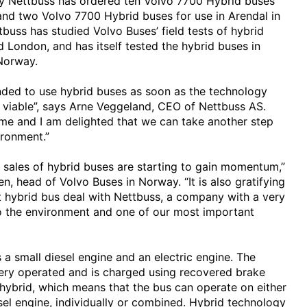
 Nettbuss has ordered ten Volvo 7700 Hybrid buses
and two Volvo 7700 Hybrid buses for use in Arendal in
buss has studied Volvo Buses’ field tests of hybrid
 London, and has itself tested the hybrid buses in
 Norway.
nded to use hybrid buses as soon as the technology
viable”, says Arne Veggeland, CEO of Nettbuss AS.
me and I am delighted that we can take another step
ironment.”
r sales of hybrid buses are starting to gain momentum,”
, head of Volvo Buses in Norway. “It is also gratifying
t hybrid bus deal with Nettbuss, a company with a very
 the environment and one of our most important
 a small diesel engine and an electric engine. The
ttery operated and is charged using recovered brake
el hybrid, which means that the bus can operate on either
esel engine, individually or combined. Hybrid technology