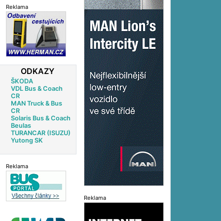
Reklama
ODKAZY
ŠKODA
VDL Bus & Coach
CR
MAN Truck & Bus
CR
Solaris Bus & Coach
Beulas
TURANCAR (ISUZU)
Yutong SK
Reklama
Reklama