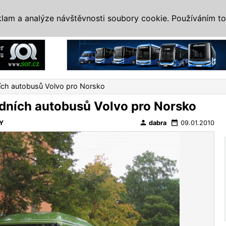
IS
ALTERNATIVY
VETERÁNI
SYSTÉMY
VELETRHY
AKCE
I
klam a analýze návštěvnosti soubory cookie. Používáním to
Reklama
ích autobusů Volvo pro Norsko
dních autobusů Volvo pro Norsko
person
date_range
Y
dabra
09.01.2010