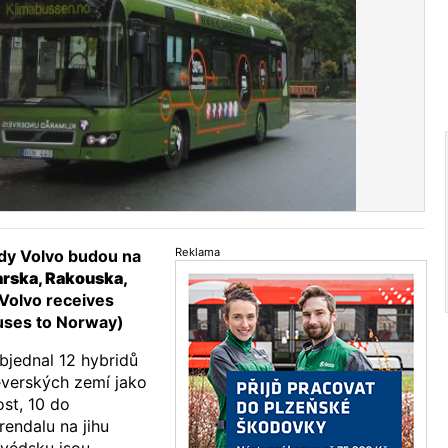
Reklama
idy Volvo budou na
rska, Rakouska,
(Volvo receives
buses to Norway)
bjednal 12 hybridů
everských zemí jako
ost, 10 do
endalu na jihu