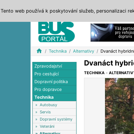
ZPRÁVY
JÍZDNÍ ŘÁDY
MHD, IDS
BUSY
SERV
Tento web používá k poskytování služeb, personalizaci re
Reklama
home
Technika
Alternativy
Dvanáct hybridn
Dvanáct hybri
Zpravodajství
TECHNIKA
-
ALTERNATIV
Pro cestující
Dopravní politika
Pro dopravce
Technika
»
Autobusy
»
Servis
»
Dopravní systémy
»
Veteráni
»
Alternativy