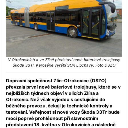
V Otrokovicích a ve Zlíně představí nové bateriové trolejbusy
Škoda 33Tr. Karosérie vyrábí SOR Libchavy. Foto DSZO
Dopravní společnost Zlín–Otrokovice (DSZO)
převzala první nové bateriové trolejbusy, které se v
nejbližších týdnech objeví v ulicích Zlína a
Otrokovic. Než však vyjedou s cestujícími do
běžného provozu, čekají je technické kontroly a
testování. Veřejnost si nové vozy Škoda 33Tr bude
moci poprvé prohlédnout při slavnostním
představení 18. května v Otrokovicích a následně