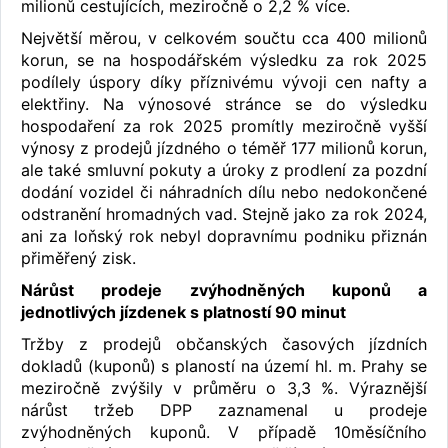
milionů cestujících, meziročně o 2,2 % více.
Největší měrou, v celkovém součtu cca 400 milionů
korun, se na hospodářském výsledku za rok 2025
podílely úspory díky příznivému vývoji cen nafty a
elektřiny. Na výnosové stránce se do výsledku
hospodaření za rok 2025 promítly meziročně vyšší
výnosy z prodejů jízdného o téměř 177 milionů korun,
ale také smluvní pokuty a úroky z prodlení za pozdní
dodání vozidel či náhradních dílu nebo nedokončené
odstranění hromadných vad. Stejně jako za rok 2024,
ani za loňský rok nebyl dopravnímu podniku přiznán
přiměřený zisk.
Nárůst prodeje zvýhodněných kuponů a
jednotlivých jízdenek s platností 90 minut
Tržby z prodejů občanských časových jízdních
dokladů (kuponů) s plaností na území hl. m. Prahy se
meziročně zvýšily v průměru o 3,3 %. Výraznější
nárůst tržeb DPP zaznamenal u prodeje
zvýhodněných kuponů. V případě 10měsíčního