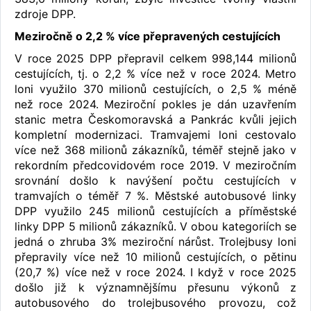
zdroje DPP.
Meziročně o 2,2 % více přepravených cestujících
V roce 2025 DPP přepravil celkem 998,144 milionů
cestujících, tj. o 2,2 % více než v roce 2024. Metro
loni využilo 370 milionů cestujících, o 2,5 % méně
než roce 2024. Meziroční pokles je dán uzavřením
stanic metra Českomoravská a Pankrác kvůli jejich
kompletní modernizaci. Tramvajemi loni cestovalo
více než 368 milionů zákazníků, téměř stejně jako v
rekordním předcovidovém roce 2019. V meziročním
srovnání došlo k navýšení počtu cestujících v
tramvajích o téměř 7 %. Městské autobusové linky
DPP využilo 245 milionů cestujících a příměstské
linky DPP 5 milionů zákazníků. V obou kategoriích se
jedná o zhruba 3% meziroční nárůst. Trolejbusy loni
přepravily více než 10 milionů cestujících, o pětinu
(20,7 %) více než v roce 2024. I když v roce 2025
došlo již k významnějšímu přesunu výkonů z
autobusového do trolejbusového provozu, což