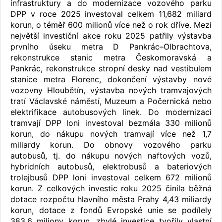
infrastruktury a do modernizace vozového parku
DPP v roce 2025 investoval celkem 11,682 miliard
korun, o téměř 600 milionů více než o rok dříve. Mezi
největší investiční akce roku 2025 patřily výstavba
prvního úseku metra D Pankrác–Olbrachtova,
rekonstrukce stanic metra Českomoravská a
Pankrác, rekonstrukce stropní desky nad vestibulem
stanice metra Florenc, dokončení výstavby nové
vozovny Hloubětín, výstavba nových tramvajových
tratí Václavské náměstí, Muzeum a Počernická nebo
elektrifikace autobusových linek. Do modernizaci
tramvají DPP loni investoval bezmála 330 milionů
korun, do nákupu nových tramvají více než 1,7
miliardy korun. Do obnovy vozového parku
autobusů, tj. do nákupu nových naftových vozů,
hybridních autobusů, elektrobusů a bateriových
trolejbusů DPP loni investoval celkem 672 milionů
korun. Z celkových investic roku 2025 činila běžná
dotace rozpočtu hlavního města Prahy 4,43 miliardy
korun, dotace z fondů Evropské unie se podílely
383,6 miliony korun, zbylé investice tvořily vlastní