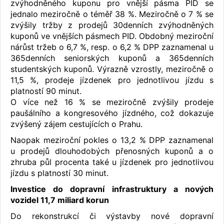
zvýhodněného kuponu pro vnější pásma PID se
jednalo meziročně o téměř 38 %. Meziročně o 7 % se
zvýšily tržby z prodejů 30denních zvýhodněných
kuponů ve vnějších pásmech PID. Obdobný meziroční
nárůst tržeb o 6,7 %, resp. o 6,2 % DPP zaznamenal u
365denních seniorských kuponů a 365denních
studentských kuponů. Výrazně vzrostly, meziročně o
11,5 %, prodeje jízdenek pro jednotlivou jízdu s
platností 90 minut.
O více než 16 % se meziročně zvýšily prodeje
paušálního a kongresového jízdného, což dokazuje
zvýšený zájem cestujících o Prahu.
Naopak meziroční pokles o 13,2 % DPP zaznamenal
u prodejů dlouhodobých přenosných kuponů a o
zhruba půl procenta také u jízdenek pro jednotlivou
jízdu s platností 30 minut.
Investice do dopravní infrastruktury a nových
vozidel 11,7 miliard korun
Do rekonstrukcí či výstavby nové dopravní