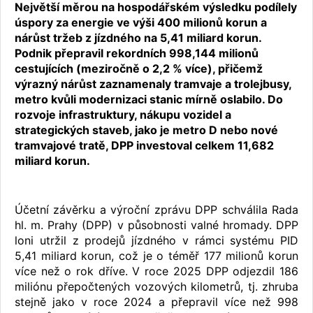
Největší měrou na hospodářském výsledku podílely
úspory za energie ve výši 400 milionů korun a
nárůst tržeb z jízdného na 5,41 miliard korun.
Podnik přepravil rekordních 998,144 milionů
cestujících (meziročně o 2,2 % více), přičemž
výrazný nárůst zaznamenaly tramvaje a trolejbusy,
metro kvůli modernizaci stanic mírně oslabilo. Do
rozvoje infrastruktury, nákupu vozidel a
strategických staveb, jako je metro D nebo nové
tramvajové tratě, DPP investoval celkem 11,682
miliard korun.
Účetní závěrku a výroční zprávu DPP schválila Rada
hl. m. Prahy (DPP) v působnosti valné hromady. DPP
loni utržil z prodejů jízdného v rámci systému PID
5,41 miliard korun, což je o téměř 177 milionů korun
více než o rok dříve. V roce 2025 DPP odjezdil 186
miliónu přepočtených vozových kilometrů, tj. zhruba
stejně jako v roce 2024 a přepravil více než 998