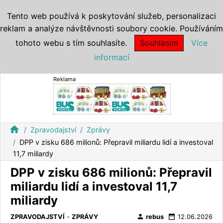
Tento web používá k poskytování služeb, personalizaci
reklam a analýze návštěvnosti soubory cookie. Používáním
tohoto webu s tím souhlasíte.
Souhlasím
Více
informací
Reklama
home
Zpravodajství
Zprávy
DPP v zisku 686 milionů: Přepravil miliardu lidí a investoval
11,7 miliardy
DPP v zisku 686 milionů: Přepravil
miliardu lidí a investoval 11,7
miliardy
person
date_range
ZPRAVODAJSTVÍ
-
ZPRÁVY
rebus
12.06.2026