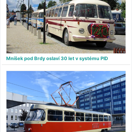
Mníšek pod Brdy oslaví 30 let v systému PID