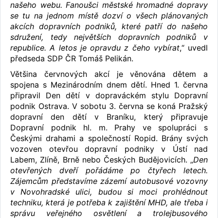
našeho webu. Fanoušci městské hromadné dopravy
se tu na jednom místě dozví o všech plánovaných
akcích dopravních podniků, které patří do našeho
sdružení, tedy největších dopravních podniků v
republice. A letos je opravdu z čeho vybírat
,“ uvedl
předseda SDP ČR Tomáš Pelikán.
Většina červnových akcí je věnována dětem a
spojena s Mezinárodním dnem dětí. Hned 1. června
připravil Den dětí v dopraváckém stylu Dopravní
podnik Ostrava. V sobotu 3. června se koná Pražský
dopravní den dětí v Braníku, který připravuje
Dopravní podnik hl. m. Prahy ve spolupráci s
Českými drahami a společností Ropid. Brány svých
vozoven otevřou dopravní podniky v Ústí nad
Labem, Zlíně, Brně nebo Českých Budějovicích. „
Den
otevřených dveří pořádáme po čtyřech letech.
Zájemcům představíme zázemí autobusové vozovny
v Novohradské ulici, budou si moci prohlédnout
techniku, která je potřeba k zajištění MHD, ale třeba i
správu veřejného osvětlení a trolejbusového