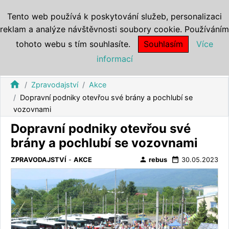
Tento web používá k poskytování služeb, personalizaci
reklam a analýze návštěvnosti soubory cookie. Používáním
tohoto webu s tím souhlasíte.
Souhlasím
Více
informací
home
Zpravodajství
Akce
Dopravní podniky otevřou své brány a pochlubí se
vozovnami
Dopravní podniky otevřou své
brány a pochlubí se vozovnami
person
date_range
ZPRAVODAJSTVÍ
-
AKCE
rebus
30.05.2023