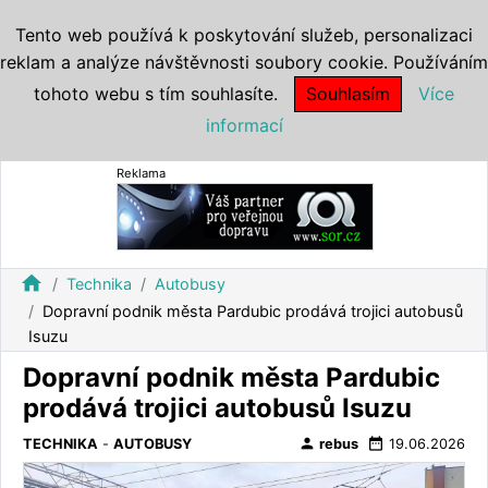
Tento web používá k poskytování služeb, personalizaci
reklam a analýze návštěvnosti soubory cookie. Používáním
tohoto webu s tím souhlasíte.
Souhlasím
Více
informací
Reklama
home
Technika
Autobusy
Dopravní podnik města Pardubic prodává trojici autobusů
Isuzu
Dopravní podnik města Pardubic
prodává trojici autobusů Isuzu
person
date_range
TECHNIKA
-
AUTOBUSY
rebus
19.06.2026