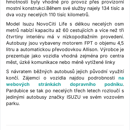
hmotnosti byly vhodné pro provoz přes provizorní
mostní konstrukci.Během své služby najely 134 tisíc a
dva vozy necelých 110 tisíc kilometrů.
Model Isuzu NovoCiti Life s délkou necelých osm
metrů nabízí kapacitu až 60 cestujících a více než tři
čtvrtiny interiéru má v nízkopodlažním provedení.
Autobusy jsou vybaveny motorem FPT o objemu 4,5
litru a automatickou převodovkou Allison. Výrobce je
prezentuje jako vozidla vhodná zejména pro centra
měst, úzké komunikace nebo méně vytížené linky
S návratem běžných autobusů jejich původní využití
končí. Zájemci o vozidla najdou podrobnosti
na
webových stránkách dopravního podniku
.
Pardubice se tak po necelých třech letech rozloučí s
jedinými autobusy značky ISUZU ve svém vozovém
parku.