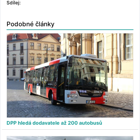
Sdílej:
Podobné články
DPP hledá dodavatele až 200 autobusů