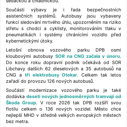
sedačkou a chladničkou.
Součástí výbavy je i řada bezpečnostních
asistenčních systémů. Autobusy jsou vybaveny
funkcí sledování mrtvého úhlu, upozorněním na riziko
střetu s chodci a cyklisty, monitorováním tlaku v
pneumatikách i systémy chránícími vozidlo před
kybernetickými útoky.
Letošní obnova vozového parku DPB osmi
kloubovými autobusy
SOR na CNG začala v únoru
.
Do konce roku dopravní podnik očekává od SOR
Libchavy dalších 62 dieselových a 35 autobusů na
CNG a
tři elektrobusy Otokar
. Celkem tak letos
zařadí do provozu 126 nových autobusů.
Součástí modernizace vozového parku je také
dodávka
deseti nových jednosměrných tramvají od
Škoda Group
. V roce 2026 tak DPB rozšíří svou
flotilu celkem o 136 nových vozidel. Město chce
nejlepší MHD v středně velkých evropských městech
bez metra.