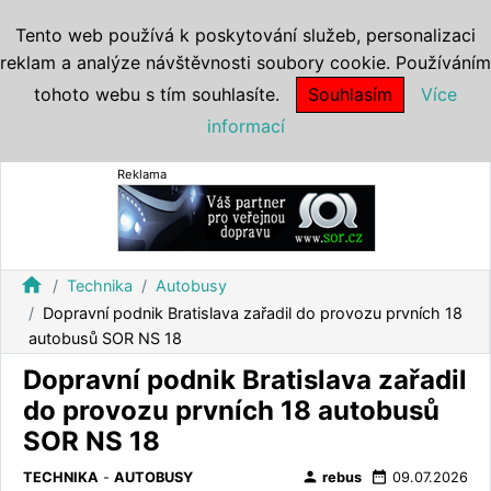
Tento web používá k poskytování služeb, personalizaci
reklam a analýze návštěvnosti soubory cookie. Používáním
tohoto webu s tím souhlasíte.
Souhlasím
Více
informací
Reklama
home
Technika
Autobusy
Dopravní podnik Bratislava zařadil do provozu prvních 18
autobusů SOR NS 18
Dopravní podnik Bratislava zařadil
do provozu prvních 18 autobusů
SOR NS 18
person
date_range
TECHNIKA
-
AUTOBUSY
rebus
09.07.2026