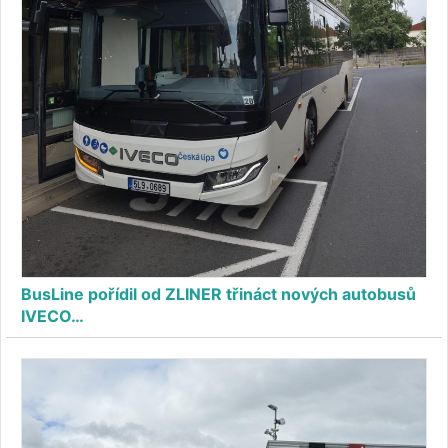
BusLine pořídil od ZLINER třináct nových autobusů
IVECO…