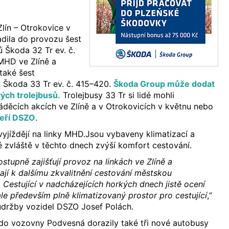
lín – Otrokovice v
adila do provozu šest
ů Škoda 32 Tr ev. č.
MHD ve Zlíně a
také šest
 Škoda 33 Tr ev. č. 415–420.
Škoda Group může dodat
ých trolejbusů.
Trolejbusy 33 Tr si lidé mohli
děcích akcích ve Zlíně a v Otrokovicích v květnu nebo
veří DSZO
.
jíždějí na linky MHD.Jsou vybaveny klimatizací a
é zvláště v těchto dnech zvýší komfort cestování.
ostupně zajišťují provoz na linkách ve Zlíně a
vají k dalšímu zkvalitnění cestování městskou
estující v nadcházejících horkých dnech jistě ocení
ale především plně klimatizovaný prostor pro cestující
,“
údržby vozidel DSZO Josef Polách.
 do vozovny Podvesná dorazily také tři nové autobusy