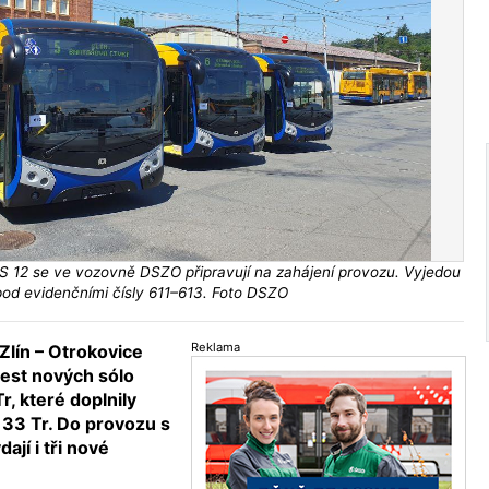
 12 se ve vozovně DSZO připravují na zahájení provozu. Vyjedou
pod evidenčními čísly 611–613. Foto DSZO
Reklama
Zlín – Otrokovice
šest nových sólo
r, které doplnily
33 Tr. Do provozu s
ají i tři nové
.