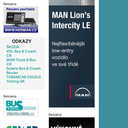
Reklama
ODKAZY
ŠKODA
VDL Bus & Coach
CR
MAN Truck & Bus
CR
Solaris Bus & Coach
Beulas
TURANCAR (ISUZU)
Yutong SK
Reklama
Reklama