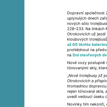
Dopravní společnost Z
uplynulých dnech zař
nových sólo trolejbus
228–233. Na linkách 
Otrokovicích už jezdí 
kloubových trolejbusů
až 60 těchto bateriov
prohlédnout na předvá
na
Dni otevřených d
Nové vozy postupně vy
tónovanými skly, kter
„
Nové trolejbusy již p
Otrokovicích a přispí
hromadnou dopravou. C
nejen tónovaná skla, 
uvedl vedoucí úseku 
Novinky tím nekončí,