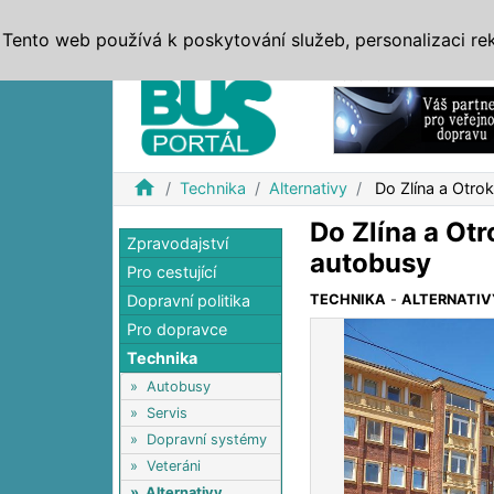
ZPRÁVY
JÍZDNÍ ŘÁDY
MHD, IDS
BUSY
SERV
Tento web používá k poskytování služeb, personalizaci re
Reklama
home
Technika
Alternativy
Do Zlína a Otrok
Do Zlína a Otr
Zpravodajství
autobusy
Pro cestující
Dopravní politika
TECHNIKA
-
ALTERNATIV
Pro dopravce
Technika
»
Autobusy
»
Servis
»
Dopravní systémy
»
Veteráni
»
Alternativy