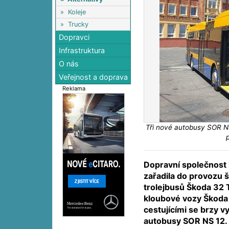
»
Koleje
»
Trucky
Dopravci
Infrastruktura
O nás
Veřejnost a doprava
Reklama
Tři nové autobusy SOR NS
Dopravní společnost 
zařadila do provozu 
trolejbusů Škoda 32 T
kloubové vozy Škoda 
cestujícími se brzy vyd
autobusy SOR NS 12