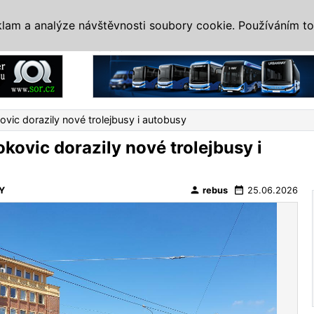
IS
ALTERNATIVY
VETERÁNI
SYSTÉMY
VELETRHY
AKCE
I
klam a analýze návštěvnosti soubory cookie. Používáním to
Reklama
ovic dorazily nové trolejbusy i autobusy
okovic dorazily nové trolejbusy i
person
date_range
Y
rebus
25.06.2026