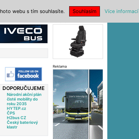
|
NSTITUCE
hoto webu s tím souhlasíte.
Souhlasím
Více informací
Reklama
Reklama
DOPORUČUJEME
Národní akční plán
čisté mobility do
roku 2035
HYTEP.cz
ČPS
H2bus CZ
Český bateriový
klastr