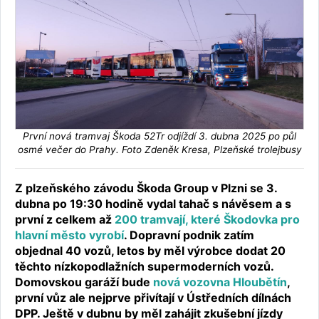
První nová tramvaj Škoda 52Tr odjíždí 3. dubna 2025 po půl
osmé večer do Prahy. Foto Zdeněk Kresa, Plzeňské trolejbusy
Z plzeňského závodu Škoda Group v Plzni se 3.
dubna po 19:30 hodině vydal tahač s návěsem a s
první z celkem až
200 tramvají, které Škodovka pro
hlavní město vyrobí
. Dopravní podnik zatím
objednal 40 vozů, letos by měl výrobce dodat 20
těchto nízkopodlažních supermoderních vozů.
Domovskou garáží bude
nová vozovna Hloubětín
,
první vůz ale nejprve přivítají v Ústředních dílnách
DPP. Ještě v dubnu by měl zahájit zkušební jízdy