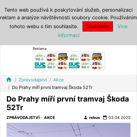
Tento web používá k poskytování služeb, personalizaci
reklam a analýze návštěvnosti soubory cookie. Používáním
tohoto webu s tím souhlasíte.
Souhlasím
Více
informací
Reklama
home
Zpravodajství
Akce
Do Prahy míří první tramvaj Škoda 52Tr
Do Prahy míří první tramvaj Škoda
52Tr
person
date_range
ZPRAVODAJSTVÍ
-
AKCE
rebus
03.04.2025