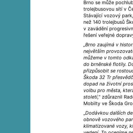
Brno se může pochlubi
trolejbusovou sítí v Č
Stávající vozový park,
než 140 trolejbusů Šk
v zavádění progresivn
řešení veřejné doprav
„Brno zaujímá v histor
největším provozovate
můžeme v tomto odkaz
do brněnské flotily. D
přizpůsobit se rostou
Škoda 32 Tr přesvědčiv
dopad na životní prost
volbu pro města, která
století,
“ zdůraznil Ra
Mobilty ve Škoda Gro
„
Dodávkou dalších des
obnově vozového park
klimatizované vozy, k
vedení. To oceníme ne