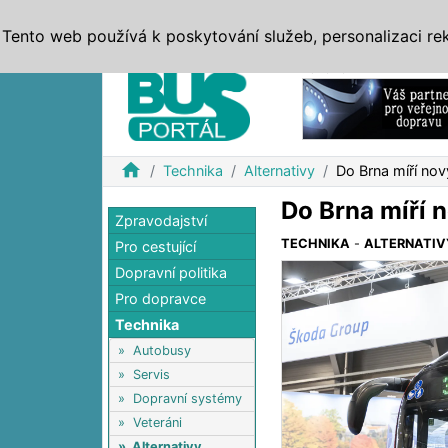
ZPRÁVY
JÍZDNÍ ŘÁDY
MHD, IDS
BUSY
SERV
Tento web používá k poskytování služeb, personalizaci re
Reklama
home
Technika
Alternativy
Do Brna míří no
Do Brna míří 
Zpravodajství
TECHNIKA
-
ALTERNATIV
Pro cestující
Dopravní politika
Pro dopravce
Technika
»
Autobusy
»
Servis
»
Dopravní systémy
»
Veteráni
»
Alternativy