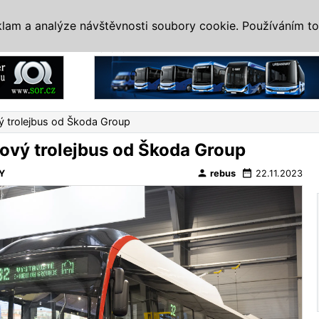
IS
ALTERNATIVY
VETERÁNI
SYSTÉMY
VELETRHY
AKCE
I
klam a analýze návštěvnosti soubory cookie. Používáním to
Reklama
vý trolejbus od Škoda Group
nový trolejbus od Škoda Group
person
date_range
Y
rebus
22.11.2023