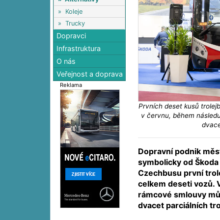
»
Koleje
»
Trucky
Dopravci
Infrastruktura
O nás
Veřejnost a doprava
Reklama
Prvních deset kusů trole
v červnu, během následu
dvace
Dopravní podnik měs
symbolicky od Škoda
Czechbusu první trol
celkem deseti vozů. 
rámcové smlouvy můž
dvacet parciálních tr