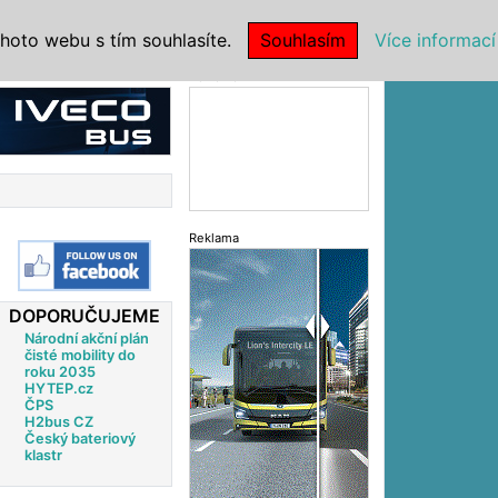
|
NSTITUCE
hoto webu s tím souhlasíte.
Souhlasím
Více informací
Reklama
Reklama
DOPORUČUJEME
Národní akční plán
čisté mobility do
roku 2035
HYTEP.cz
ČPS
H2bus CZ
Český bateriový
klastr