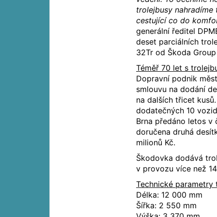
trolejbusy nahradíme 
cestující co do komfo
generální ředitel DPM
deset parciálních tro
32Tr od Škoda Group j
Téměř 70 let s trolej
Dopravní podnik měst
smlouvu na dodání des
na dalších třicet kusů
dodatečných 10 vozid
Brna předáno letos v
doručena druhá desít
milionů Kč.
Škodovka dodává trole
v provozu více než 140
Technické parametry t
Délka: 12 000 mm
Šířka: 2 550 mm
Výška: 3 370 mm