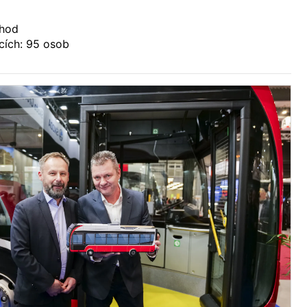
/hod
cích: 95 osob