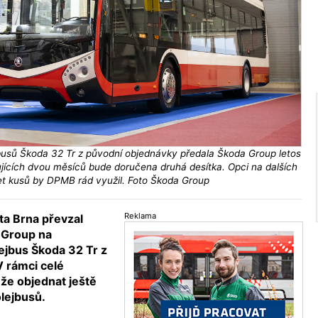
jbusů Škoda 32 Tr z původní objednávky předala Škoda Group letos
jících dvou měsíců bude doručena druhá desítka. Opci na dalších
t kusů by DPMB rád využil. Foto Škoda Group
Reklama
ta Brna převzal
 Group na
ejbus Škoda 32 Tr z
V rámci celé
e objednat ještě
olejbusů.