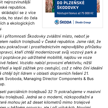
t nejrozvinutější
eské republice.
 skládající se z více
oda, ho staví do čela
ích a ekologických
y.
ii i přítomnosti Škodovky zvláštní místo, neboť je
lem našich trolejbusů v České republice. Jsme rádi, že
u pokračovat i prostřednictvím nejnovějšího přírůstku
opravci, kteří chtějí modernizovat svůj vozový park a
cí poptávce po udržitelné mobilitě, najdou ve voze
é řešení. Vozidlo nabízí provozní efektivitu, nižší
ředí a lepší zážitek pro cestující, což z něho činí ideální
 chtějí být lídrem v oblasti dopravních řešení 21.
dek Svoboda, Managing Director Components & Bus
up.
eti parciálních trolejbusů 32 Tr pokračujeme v masivní
u trolejbusů. Jedná se o moderní, nízkopodlažní a
teré mohou jet až deset kilometrů mimo trolejové
jen v běžném provozu, ale i při výlukách. Novými