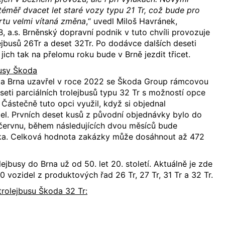
téměř dvacet let staré vozy typu 21 Tr, což bude pro
rtu velmi vítaná změna
,“ uvedl Miloš Havránek,
B, a.s. Brněnský dopravní podnik v tuto chvíli provozuje
lejbusů 26Tr a deset 32Tr. Po dodávce dalších deseti
ich tak na přelomu roku bude v Brně jezdit třicet.
busy Škoda
a Brna uzavřel v roce 2022 se Škoda Group rámcovou
eti parciálních trolejbusů typu 32 Tr s možností opce
. Částečně tuto opci využil, když si objednal
el. Prvních deset kusů z původní objednávky bylo do
 červnu, během následujících dvou měsíců bude
ka. Celková hodnota zakázky může dosáhnout až 472
jbusy do Brna už od 50. let 20. století. Aktuálně je zde
 vozidel z produktových řad 26 Tr, 27 Tr, 31 Tr a 32 Tr.
rolejbusu Škoda 32 Tr: