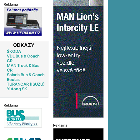
Reklama
ODKAZY
ŠKODA
VDL Bus & Coach
CR
MAN Truck & Bus
CR
Solaris Bus & Coach
Beulas
TURANCAR (ISUZU)
Yutong SK
Reklama
Reklama