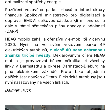
optimalizaci spotřeby energie.
Rozšíření vozového parku e-busů a infrastruktury
financuje Spolkové ministerstvo pro digitalizaci a
dopravu (BMDV) celkovou částkou 7,9 milionu eur a
dále v rámci německého plánu obnovy a odolnosti
(DARP).
HEAG mobilo zahájila ofenzívu v e-mobilitě v červnu
2020. Nyní má ve svém vozovém parku 49
elektrických autobusů,
z nichž 40 nese ochrannou
známku třícípé hvězdy
. Deklarovaným cílem HEAG
mobilo je provozovat během několika let všechny
linky v Darmstadtu a okrese Darmstadt-Dieburg na
plně elektrickém základě. Proto také objednala
dalších šest nových eCitaro. Elektrické autobusy jsou
nyní nasazovány na všech linkách.
Daimler Truck