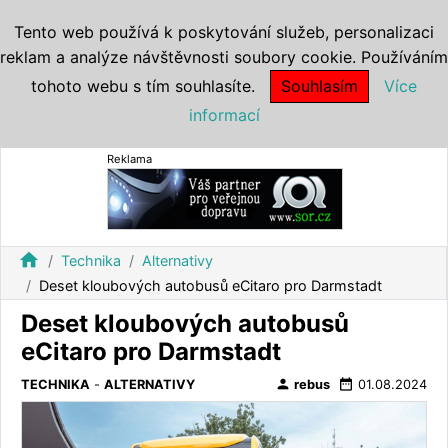
Tento web používá k poskytování služeb, personalizaci
reklam a analýze návštěvnosti soubory cookie. Používáním
tohoto webu s tím souhlasíte.
Souhlasím
Více
informací
Reklama
home
Technika
Alternativy
Deset kloubových autobusů eCitaro pro Darmstadt
Deset kloubových autobusů
eCitaro pro Darmstadt
person
date_range
TECHNIKA
-
ALTERNATIVY
rebus
01.08.2024