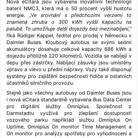
Nová eCitara jsou vybavena inovativní technologií
baterií NMC3, která má o 50 procent vyšší hustotu
energie. „
Ve srovnání s předchozími verzemi to
znamená zhruba o 300 kWh vyšší kapacitu na
palubě. To umožňuje delší dojezdy bez mezinabíjení
,“
říká Rüdiger Kappel, ředitel pro prodej v Německu v
Daimler Buses. Kloubový autobus se svými sedmi
akumulátory dosahuje celkové kapacity 686 kWh a
dojezdu přibližně 220 kilometrů. Vozidla se nabíjejí v
depu přes zástrčky. Nabíjecí zásuvky jsou umístěny
vpravo a vlevo u přední nápravy. Vozy také disponují
systémy pro zajišťění bezpečnosti řidiče a ostatních
účastníků silničního provozu.
Stejně jako všechny autobusy od Daimler Buses jsou
i nová eCitara standardně vybavena Bus Data Center
pro digitální služby Omniplus. Společnost z
Darmstadtu využívá pro zlepšení dostupnosti
vozového parku například službu Omniplus On
Uptime, Omniplus On monitor Time Management a
On monitor pro analýzy spotřeby pro vyhodnocení a