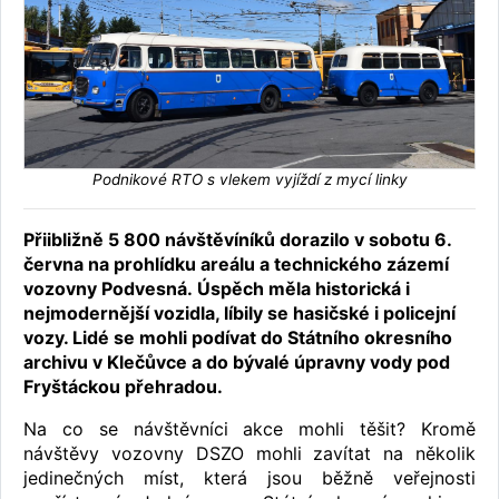
Podnikové RTO s vlekem vyjíždí z mycí linky
Přiibližně 5 800 návštěvíníků dorazilo v sobotu 6.
června na
prohlídku areálu a technického zázemí
vozovny Podvesná.
Úspěch měla historická i
nejmodernější vozidla, líbily se hasičské i policejní
vozy. Lidé se mohli podívat do Státního okresního
archivu v Klečůvce a do bývalé úpravny vody pod
Fryštáckou přehradou.
Na co se návštěvníci akce mohli těšit? Kromě
návštěvy vozovny DSZO mohli zavítat na několik
jedinečných míst, která jsou běžně veřejnosti