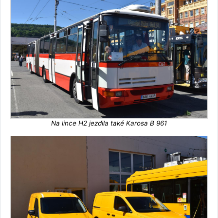
Na lince H2 jezdila také Karosa B 961