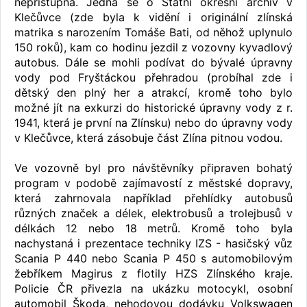
nepřístupná. Jedná se o Státní okresní archiv v
Klečůvce (zde byla k vidění i originální zlínská
matrika s narozením Tomáše Bati, od něhož uplynulo
150 roků), kam co hodinu jezdil z vozovny kyvadlový
autobus. Dále se mohli podívat do bývalé úpravny
vody pod Fryštáckou přehradou (probíhal zde i
dětský den plný her a atrakcí, kromě toho bylo
možné jít na exkurzi do historické úpravny vody z r.
1941, která je první na Zlínsku) nebo do úpravny vody
v Klečůvce, která zásobuje část Zlína pitnou vodou.
Ve vozovně byl pro návštěvníky připraven bohatý
program v podobě zajímavostí z městské dopravy,
která zahrnovala například přehlídky autobusů
různých značek a délek, elektrobusů a trolejbusů v
délkách 12 nebo 18 metrů. Kromě toho byla
nachystaná i prezentace techniky IZS - hasičský vůz
Scania P 440 nebo Scania P 450 s automobilovým
žebříkem Magirus z flotily HZS Zlínského kraje.
Policie ČR přivezla na ukázku motocykl, osobní
automobil Škoda, nehodovou dodávku Volkswagen