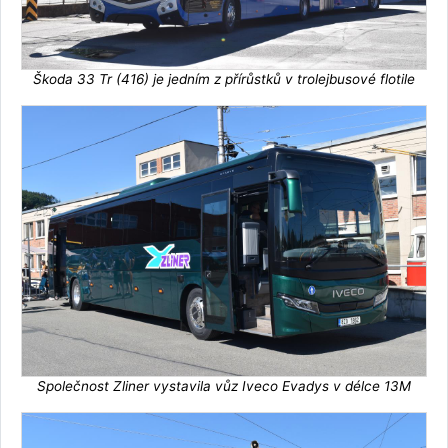
Škoda 33 Tr (416) je jedním z přírůstků v trolejbusové flotile
Společnost Zliner vystavila vůz Iveco Evadys v délce 13M