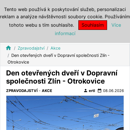
Tento web používá k poskytování služeb, personalizaci
reklam a analýze návštěvnosti soubory cookie. Používáním
tohoto webu s tím souhlasíte.
Souhlasím
Více
informací
home
Zpravodajství
Akce
Den otevřených dveří v Dopravní společnosti Zlín -
Otrokovice
Den otevřených dveří v Dopravní
společnosti Zlín - Otrokovice
person
date_range
ZPRAVODAJSTVÍ
-
AKCE
ertl
08.06.2026