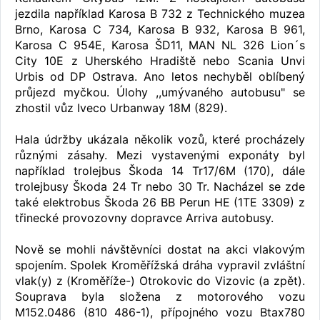
jezdila například Karosa B 732 z Technického muzea
Brno, Karosa C 734, Karosa B 932, Karosa B 961,
Karosa C 954E, Karosa ŠD11, MAN NL 326 Lion´s
City 10E z Uherského Hradiště nebo Scania Unvi
Urbis od DP Ostrava. Ano letos nechyběl oblíbený
průjezd myčkou. Úlohy ,,umývaného autobusu" se
zhostil vůz Iveco Urbanway 18M (829).
Hala údržby ukázala několik vozů, které procházely
různými zásahy. Mezi vystavenými exponáty byl
například trolejbus Škoda 14 Tr17/6M (170), dále
trolejbusy Škoda 24 Tr nebo 30 Tr. Nacházel se zde
také elektrobus Škoda 26 BB Perun HE (1TE 3309) z
třinecké provozovny dopravce Arriva autobusy.
Nově se mohli návštěvníci dostat na akci vlakovým
spojením. Spolek Kroměřížská dráha vypravil zvláštní
vlak(y) z (Kroměříže-) Otrokovic do Vizovic (a zpět).
Souprava byla složena z motorového vozu
M152.0486 (810 486-1), přípojného vozu Btax780