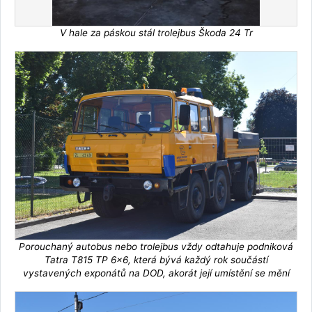
V hale za páskou stál trolejbus Škoda 24 Tr
Porouchaný autobus nebo trolejbus vždy odtahuje podniková
Tatra T815 TP 6x6, která bývá každý rok součástí
vystavených exponátů na DOD, akorát její umístění se mění