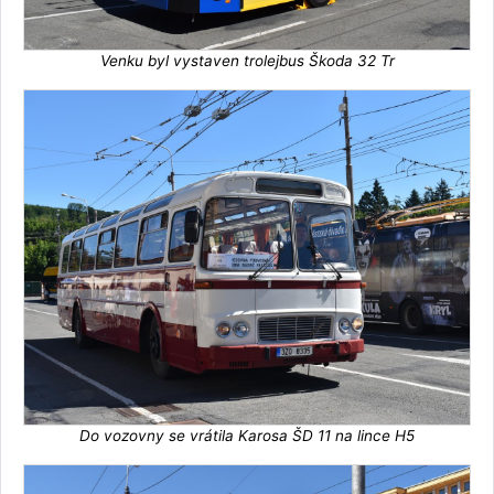
Venku byl vystaven trolejbus Škoda 32 Tr
Do vozovny se vrátila Karosa ŠD 11 na lince H5