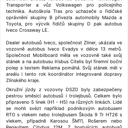
Transporter a vůz Volkswagen pro policejního
technika. Autoškola Tras pro uchazeče o řidičské
oprávnění skupiny B přivezla automobily Mazda a
Toyota, pro výcvik řidičů skupiny D pak autobus
Iveco Crossway LE.
Dealer autobusů Iveco, společnost Zliner, ukázala ve
vozovně autobus Iveco Evadys v délce 13 metrů.
Společnost Mobilboard měla ve vozovně také svůj
stánek a na autobusu Irisbus Citelis byl firemní boční
polep s textem Reklama pomáhá. Svůj stánek měl v
areálu i tento rok koordinátor integrované dopravy
Zlínského kraje.
Okružní jízdy z vozovny DSZO byly zabezpečeny
pestrou směsicí autobusů i trolejbusů. Celkem bylo
připraveno 5 linek (H1 - H5) na různých linkách. Lidé
se mohli svézt například podnikovým autobusem
RTO s vlekem nebo trolejbusem Škoda 9 Tr HT26 s
vlekem, případně Karosou ŠM11, Rošerem nebo
Renaultem Citybus 12M. Z hostujících autobusů