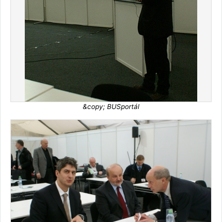
&copy; BUSportál