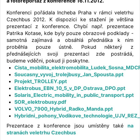
a fotoreportáž z konference 16.11.2012.
Konferenci pořádala Incheba Praha v rámci veletrhu
Czechbus 2012. K dispozici ke stažení je většina
prezentací z konference. Chybí např. prezentace
Patrika Kotase, kde byly pouze obrazové podklady -
samotná zajímavá a obsáhlá přednáška k nim
proběhla pouze ústně. Pokud některý z
přednášejících svoji prezentaci zde postrádá,
budeme vděčni, pokud ji poskytne.
Cista_mobilita_elektromobilita_Ludek_Sosna_MDC
Soucasny_vyvoj_trolejbusy_Jan_Spousta.ppt
Projekt_TROLLEY.ppt
Elektrobus_EBN_10_5_v_DP_Ostrava_DPO.ppt
Solaris_Electric_mobility_in_public_transport.ppt
SOR_elektrobusy.pdf
VOLVO_7900_Hybrid_Radko_Manda.ppt
Hybridni_pohony_Vodikove_technologie_UJV_REZ_
Prezentace z konference jsou umístěny také
na
stranách veletrhu Czechbus