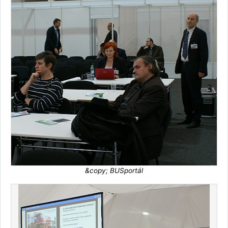
&copy; BUSportál