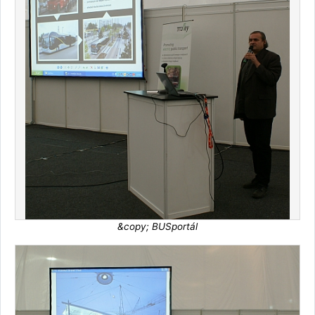
&copy; BUSportál