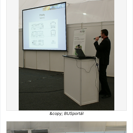
&copy; BUSportál