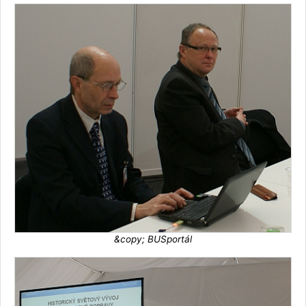
&copy; BUSportál