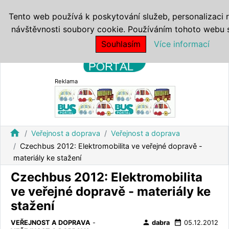
Tento web používá k poskytování služeb, personalizaci 
návštěvnosti soubory cookie. Používáním tohoto webu s 
Souhlasím
Více informací
Reklama
home
Veřejnost a doprava
Veřejnost a doprava
Czechbus 2012: Elektromobilita ve veřejné dopravě -
materiály ke stažení
Czechbus 2012: Elektromobilita
ve veřejné dopravě - materiály ke
stažení
person
date_range
VEŘEJNOST A DOPRAVA
-
dabra
05.12.2012