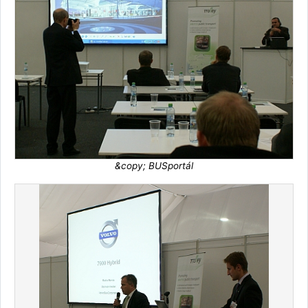
&copy; BUSportál