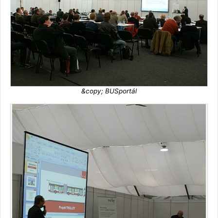
&copy; BUSportál