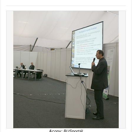
&copy; BUSportál