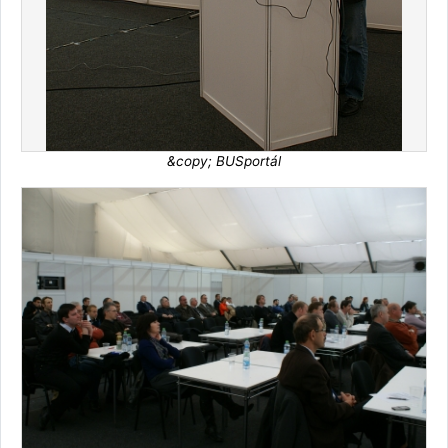
&copy; BUSportál