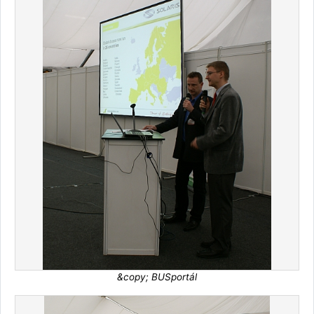
&copy; BUSportál