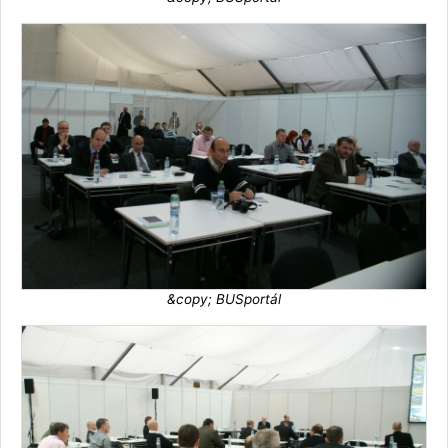
&copy; BUSportál