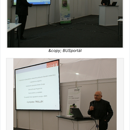
&copy; BUSportál