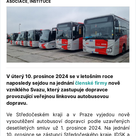
ASOCIACE, INSTITUCE
V úterý 10. prosince 2024 se v letošním roce
naposledy sejdou na jednání
členské firmy
nově
vzniklého Svazu, který zastupuje dopravce
provozující veřejnou linkovou autobusovou
dopravu.
Ve Středočeském kraji a v Praze vyjedou nově
vysoutěžení autobusoví dopravci podle uzavřených
desetiletých smluv už 1. prosince 2024. Na jednání
10. prosince se zástupci Středočeského kraje, IDSK a