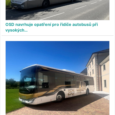
OSD navrhuje opatření pro řidiče autobusů při
vysokých…