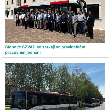
Členové SZVAD se setkají na pravidelném
pracovním jednání