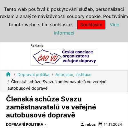
Tento web používá k poskytování služeb, personalizaci
reklam a analýze návštěvnosti soubory cookie. Používáním
tohoto webu s tím souhlasíte.
Souhlasím
Více
informací
Reklama
home
Dopravní politika
Asociace, instituce
Členská schůze Svazu zaměstnavatelů ve veřejné
autobusové dopravě
Členská schůze Svazu
zaměstnavatelů ve veřejné
autobusové dopravě
person
date_range
DOPRAVNÍ POLITIKA
-
rebus
14.11.2024