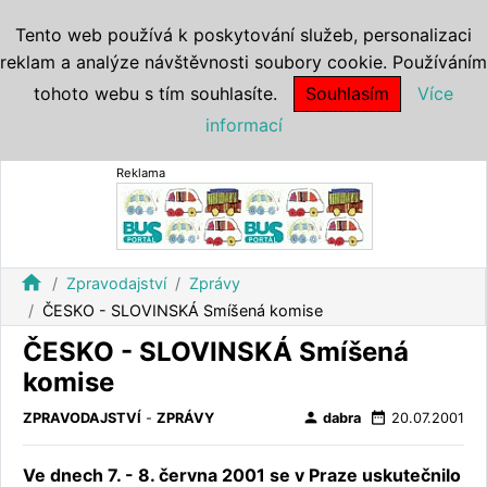
Tento web používá k poskytování služeb, personalizaci
reklam a analýze návštěvnosti soubory cookie. Používáním
tohoto webu s tím souhlasíte.
Souhlasím
Více
informací
Reklama
home
Zpravodajství
Zprávy
ČESKO - SLOVINSKÁ Smíšená komise
ČESKO - SLOVINSKÁ Smíšená
komise
person
date_range
ZPRAVODAJSTVÍ
-
ZPRÁVY
dabra
20.07.2001
Ve dnech 7. - 8. června 2001 se v Praze uskutečnilo