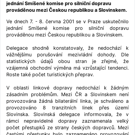
jednání Smíšené komise pro silniční dopravu
prováděnou mezi Českou republikou a Slovinskem.
Ve dnech 7. - 8. června 2001 se v Praze uskutečnilo
jednání Smíšené komise pro silniční dopravu
prováděnou mezi Českou republikou a Slovinskem.
Delegace shodně konstatovaly, že nedochází k
vážnějšímu porušování mezivládní dohody. Dle
statistických údajů obou stran je zřejmé, že
vzájemná obchodní výměna má vzrůstající tendenci.
Roste také počet turistických přeprav.
V oblasti linkové dopravy nedochází k žádným
zásadním problémům. Mezi ČR a Slovinskem není
provozována žádná bilaterální linka, je schváleno a
provozováno 8 tranzitních linek přes území
Slovinska. Slovinská delegace informovala, že v
rámci nepravidelné dopravy zaznamenala velký
počet přestupků ze strany českých dopravců. Mezi
častými přestupky bylo zaznamenáno provozování