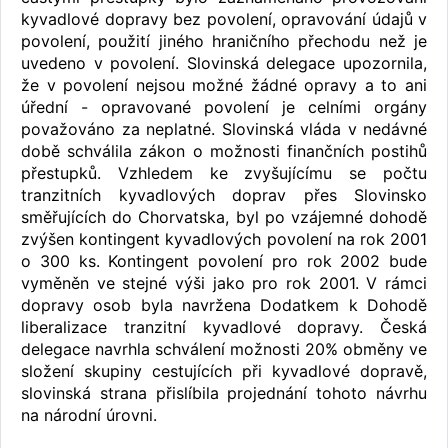
kyvadlové dopravy bez povolení, opravování údajů v
povolení, použití jiného hraničního přechodu než je
uvedeno v povolení. Slovinská delegace upozornila,
že v povolení nejsou možné žádné opravy a to ani
úřední - opravované povolení je celními orgány
považováno za neplatné. Slovinská vláda v nedávné
době schválila zákon o možnosti finančních postihů
přestupků. Vzhledem ke zvyšujícímu se počtu
tranzitních kyvadlových doprav přes Slovinsko
směřujících do Chorvatska, byl po vzájemné dohodě
zvýšen kontingent kyvadlových povolení na rok 2001
o 300 ks. Kontingent povolení pro rok 2002 bude
vyměněn ve stejné výši jako pro rok 2001. V rámci
dopravy osob byla navržena Dodatkem k Dohodě
liberalizace tranzitní kyvadlové dopravy. Česká
delegace navrhla schválení možnosti 20% obměny ve
složení skupiny cestujících při kyvadlové dopravě,
slovinská strana přislíbila projednání tohoto návrhu
na národní úrovni.