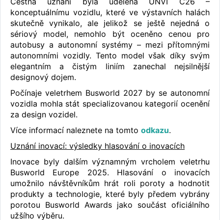
Čestná uznání byla udělena UNVI C26 –
konceptuálnímu vozidlu, které ve výstavních halách
skutečně vynikalo, ale jelikož se ještě nejedná o
sériový model, nemohlo být oceněno cenou pro
autobusy a autonomní systémy – mezi přítomnými
autonomními vozidly. Tento model však díky svým
elegantním a čistým liniím zanechal nejsilnější
designový dojem.
Počínaje veletrhem Busworld 2027 by se autonomní
vozidla mohla stát specializovanou kategorií ocenění
za design vozidel.
Více informací naleznete na tomto
odkazu
.
Uznání inovací: výsledky hlasování o inovacích
Inovace byly dalším významným vrcholem veletrhu
Busworld Europe 2025. Hlasování o inovacích
umožnilo návštěvníkům hrát roli poroty a hodnotit
produkty a technologie, které byly předem vybrány
porotou Busworld Awards jako součást oficiálního
užšího výběru.