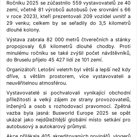
Ročníku 2025 se zúčastnilo 559 vystavovatelů ze 40
zemí, včetně 81 výrobců autobusů (ve srovnání s 66
v roce 2023), kteří prezentovali 209 vozidel uvnitř a
29 venku; celkem by se seřadily do 3,5 kilometrů
dlouhé kolony.
Výstava zabrala 82 000 metrů čtverečních a stánky
propojovaly 6,8 kilometrů dlouhé chodby. Proti
minulému ročníku se také zvýšil počet návštěvníků,
do Bruselu přijelo 45 427 lidí ze 101 zemí.
Organizátoři: Letošní veletrh byl větší a lepší než kdy
dříve, s větším prostorem, více vystavovateli a
neuvěřitelnou atmosférou.
Vystavovatelé si pochvalovali vynikající obchodní
příležitosti a velký zájem ze strany provozovatelů,
inženýrů a osob s rozhodovací pravomocí. Zpětná
vazba byla jasná: Busworld Europe 2025 se opět
ukázal jako nejdůležitější globální místo setkání pro
autobusový a autokarový průmysl.
Akce přilákala 405 akreditovaných novinářů, vlogerů