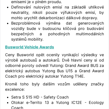
emisemi je v plném proudu.
Definování nulových emisí na základě uhlíkové
neutrality, nikoli pouze výfukových emisí, by
mohlo urychlit dekarbonizaci dálkové dopravy.
Bezproblémová výměna dat generovaných
vozidly bude v budoucnu klíčová pro budování
bezpečných a pohodlných multimodálních
systémů mobility.
Busworld Vehicle Awards
Ceny Busworld opět ocenily vynikající výsledky ve
výrobě autobusů a autokarů. Dvě hlavní ceny si od
odborné poroty odvedl Yutong: Grand Award BUS za
elektrický autobus Yutong Bus U15 a Grand Award
Coach pro elektrický autokar Yutong T14E.
Kromě toho byly dalším vozům uděleny značky
excelence:
Setra S 515 HD - Safety Coach
Otokar e-Territo 13 a Yutong IC12E - Ecology
Coach