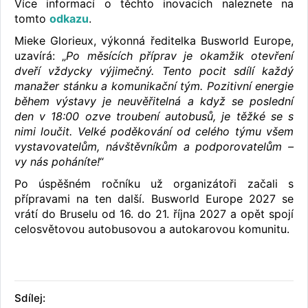
Více informací o těchto inovacích naleznete na
tomto
odkazu
.
Mieke Glorieux, výkonná ředitelka Busworld Europe,
uzavírá: „
Po měsících příprav je okamžik otevření
dveří vždycky výjimečný. Tento pocit sdílí každý
manažer stánku a komunikační tým. Pozitivní energie
během výstavy je neuvěřitelná a když se poslední
den v 18:00 ozve troubení autobusů, je těžké se s
nimi loučit. Velké poděkování od celého týmu všem
vystavovatelům, návštěvníkům a podporovatelům –
vy nás poháníte!
“
Po úspěšném ročníku už organizátoři začali s
přípravami na ten další. Busworld Europe 2027 se
vrátí do Bruselu od 16. do 21. října 2027 a opět spojí
celosvětovou autobusovou a autokarovou komunitu.
Sdílej: