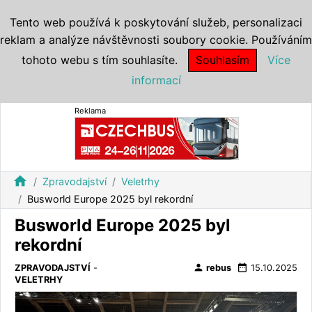
Tento web používá k poskytování služeb, personalizaci
reklam a analýze návštěvnosti soubory cookie. Používáním
tohoto webu s tím souhlasíte.
Souhlasím
Více
informací
Reklama
home
Zpravodajství
Veletrhy
Busworld Europe 2025 byl rekordní
Busworld Europe 2025 byl
rekordní
person
date_range
ZPRAVODAJSTVÍ
-
rebus
15.10.2025
VELETRHY