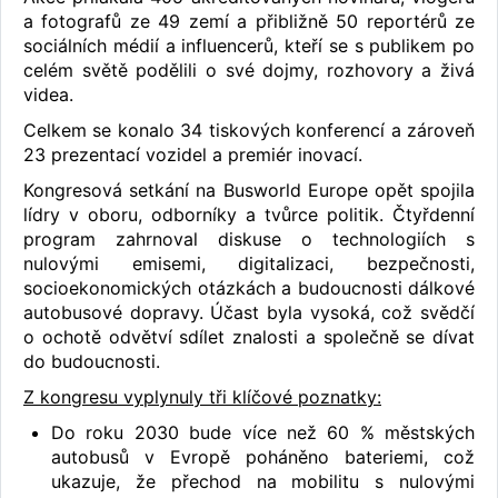
a fotografů ze 49 zemí a přibližně 50 reportérů ze
sociálních médií a influencerů, kteří se s publikem po
celém světě podělili o své dojmy, rozhovory a živá
videa.
Celkem se konalo 34 tiskových konferencí a zároveň
23 prezentací vozidel a premiér inovací.
Kongresová setkání na Busworld Europe opět spojila
lídry v oboru, odborníky a tvůrce politik. Čtyřdenní
program zahrnoval diskuse o technologiích s
nulovými emisemi, digitalizaci, bezpečnosti,
socioekonomických otázkách a budoucnosti dálkové
autobusové dopravy. Účast byla vysoká, což svědčí
o ochotě odvětví sdílet znalosti a společně se dívat
do budoucnosti.
Z kongresu vyplynuly tři klíčové poznatky:
Do roku 2030 bude více než 60 % městských
autobusů v Evropě poháněno bateriemi, což
ukazuje, že přechod na mobilitu s nulovými