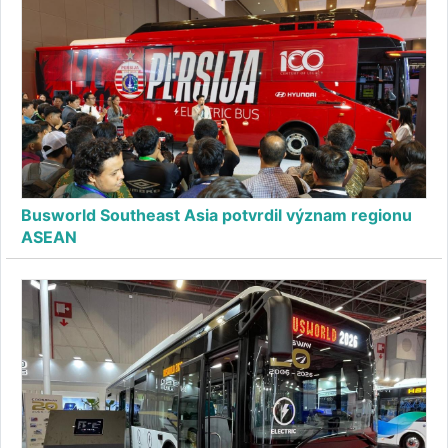
Busworld Southeast Asia potvrdil význam regionu
ASEAN