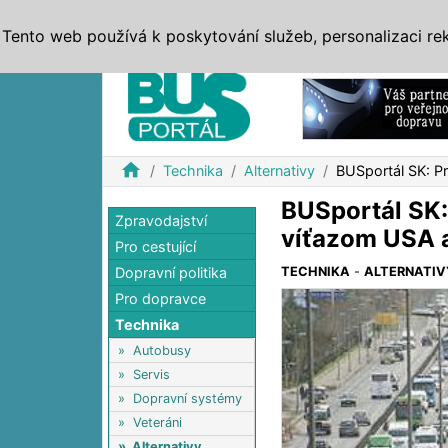
ZPRÁVY
JÍZDNÍ ŘÁDY
MHD, IDS
BUSY
SERV
Tento web používá k poskytování služeb, personalizaci re
Reklama
home
Technika
Alternativy
BUSportál SK: P
BUSportál SK:
Zpravodajství
víťazom USA 
Pro cestující
Dopravní politika
TECHNIKA
-
ALTERNATIV
Pro dopravce
Technika
»
Autobusy
»
Servis
»
Dopravní systémy
»
Veteráni
»
Alternativy