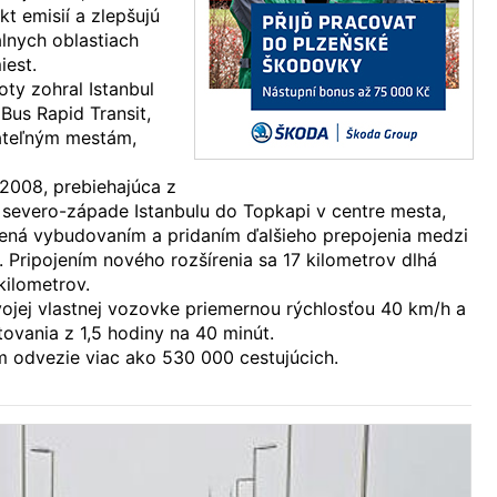
kt emisií a zlepšujú
álnych oblastiach
iest.
ty zohral Istanbul
Bus Rapid Transit,
ateľným mestám,
 2008, prebiehajúca z
 severo-západe Istanbulu do Topkapi v centre mesta,
írená vybudovaním a pridaním ďalšieho prepojenia medzi
. Pripojením nového rozšírenia sa 17 kilometrov dlhá
kilometrov.
ojej vlastnej vozovke priemernou rýchlosťou 40 km/h a
tovania z 1,5 hodiny na 40 minút.
 odvezie viac ako 530 000 cestujúcich.