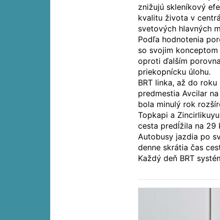
znižujú skleníkový efe
kvalitu života v centr
svetových hlavných m
Podľa hodnotenia poro
so svojim konceptom 
oproti ďalším porovn
priekopnícku úlohu.
BRT linka, až do roku
predmestia Avcilar na
bola minulý rok rozš
Topkapi a Zincirlikuyu
cesta predĺžila na 29 
Autobusy jazdia po sv
denne skrátia čas ces
Každý deň BRT systém