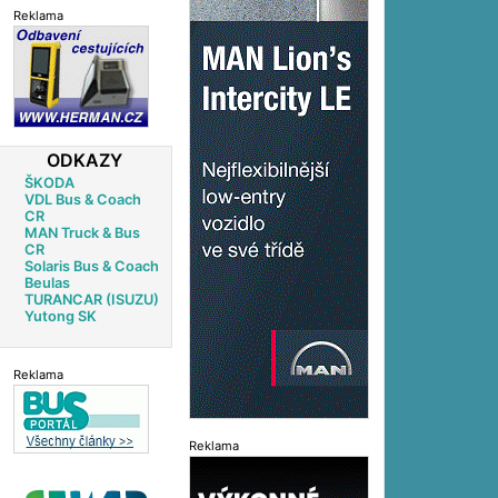
Reklama
ODKAZY
ŠKODA
VDL Bus & Coach
CR
MAN Truck & Bus
CR
Solaris Bus & Coach
Beulas
TURANCAR (ISUZU)
Yutong SK
Reklama
Reklama