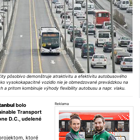
y pôsobivo demonštruje atraktivitu a efektivitu autobusového
ko vysokokapacitné vozidlo nie je obmedzované prevádzkou na
ách a pritom kombinuje výhody flexibility autobusu a napr. vlaku.
Reklama
tanbul
bolo
inable Transport
ne D.C., udelené
projektom, ktoré