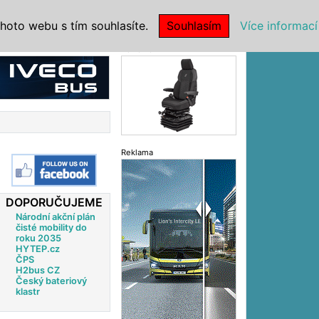
|
NSTITUCE
hoto webu s tím souhlasíte.
Souhlasím
Více informací
Reklama
Reklama
DOPORUČUJEME
Národní akční plán
čisté mobility do
roku 2035
HYTEP.cz
ČPS
H2bus CZ
Český bateriový
klastr