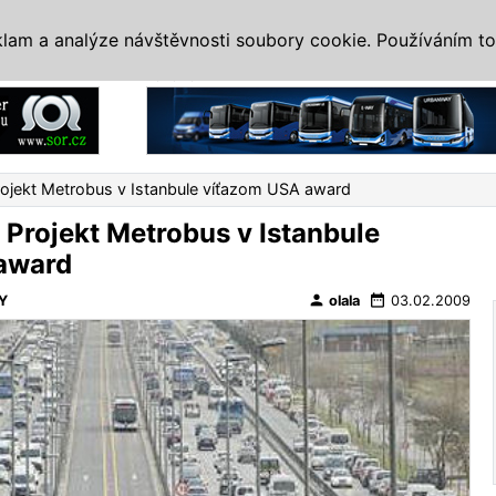
IS
ALTERNATIVY
VETERÁNI
SYSTÉMY
VELETRHY
AKCE
I
klam a analýze návštěvnosti soubory cookie. Používáním to
Reklama
rojekt Metrobus v Istanbule víťazom USA award
 Projekt Metrobus v Istanbule
award
person
date_range
Y
olala
03.02.2009