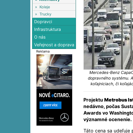
»
Koleje
»
Trucky
Dopravci
Infrastruktura
O nás
Veřejnost a doprava
Reklama
Mercedes-Benz CapaCit
dopravného systému. A
koľajniciach, či koľaj
Projektu
Metrobus Is
nedávno, počas Susta
Awards vo Washingto
významné ocenenie.
Táto cena sa udeľuje 