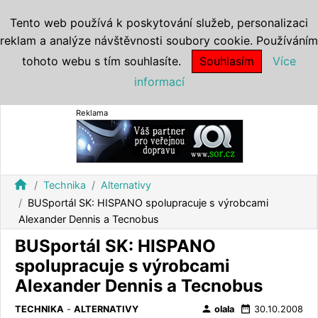
Tento web používá k poskytování služeb, personalizaci
reklam a analýze návštěvnosti soubory cookie. Používáním
tohoto webu s tím souhlasíte.
Souhlasím
Více
informací
Reklama
home
Technika
Alternativy
BUSportál SK: HISPANO spolupracuje s výrobcami
Alexander Dennis a Tecnobus
BUSportál SK: HISPANO
spolupracuje s výrobcami
Alexander Dennis a Tecnobus
person
date_range
TECHNIKA
-
ALTERNATIVY
olala
30.10.2008