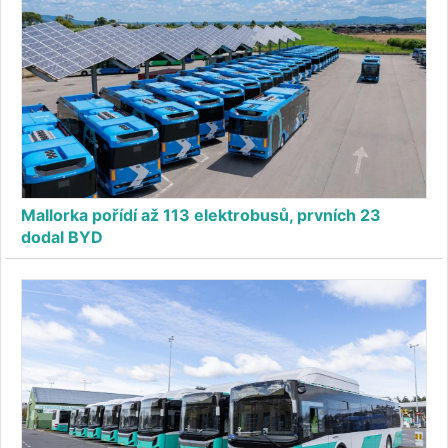
Mallorka pořídí až 113 elektrobusů, prvních 23
dodal BYD