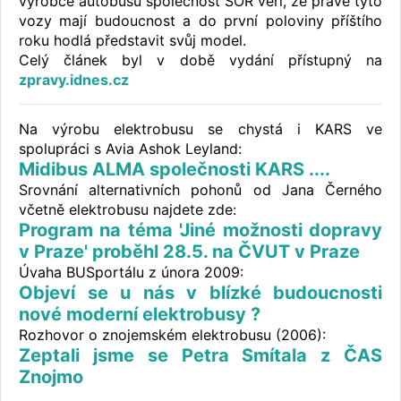
výrobce autobusů společnost SOR věří, že právě tyto
vozy mají budoucnost a do první poloviny příštího
roku hodlá představit svůj model.
Celý článek byl v době vydání přístupný na
zpravy.idnes.cz
Na výrobu elektrobusu se chystá i KARS ve
spolupráci s Avia Ashok Leyland:
Midibus ALMA společnosti KARS ....
Srovnání alternativních pohonů od Jana Černého
včetně elektrobusu najdete zde:
Program na téma 'Jiné možnosti dopravy
v Praze' proběhl 28.5. na ČVUT v Praze
Úvaha BUSportálu z února 2009:
Objeví se u nás v blízké budoucnosti
nové moderní elektrobusy ?
Rozhovor o znojemském elektrobusu (2006):
Zeptali jsme se Petra Smítala z ČAS
Znojmo