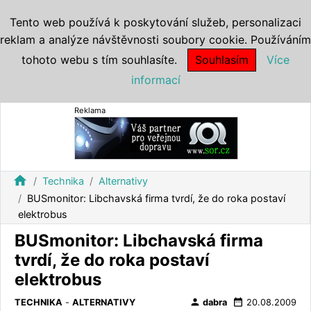
Tento web používá k poskytování služeb, personalizaci
reklam a analýze návštěvnosti soubory cookie. Používáním
tohoto webu s tím souhlasíte.
Souhlasím
Více
informací
Reklama
home
Technika
Alternativy
BUSmonitor: Libchavská firma tvrdí, že do roka postaví
elektrobus
BUSmonitor: Libchavská firma
tvrdí, že do roka postaví
elektrobus
person
date_range
TECHNIKA
-
ALTERNATIVY
dabra
20.08.2009