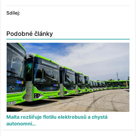
Sdílej:
Podobné články
Malta rozšiřuje flotilu elektrobusů a chystá
autonomní…