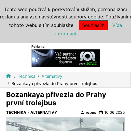
Tento web používá k poskytování služeb, personalizaci
reklam a analýze návštěvnosti soubory cookie. Používáním
tohoto webu s tím souhlasíte.
Souhlasím
Více
informací
Reklama
home
Technika
Alternativy
Bozankaya přivezla do Prahy první trolejbus
Bozankaya přivezla do Prahy
první trolejbus
person
date_range
TECHNIKA
-
ALTERNATIVY
rebus
16.06.2025