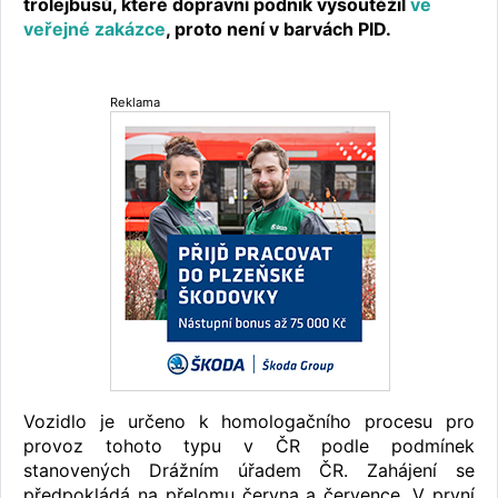
trolejbusů, které dopravní podnik vysoutěžil
ve
veřejné zakázce
, proto není v barvách PID.
Reklama
Vozidlo je určeno k homologačního procesu pro
provoz tohoto typu v ČR podle podmínek
stanovených Drážním úřadem ČR. Zahájení se
předpokládá na přelomu června a července. V první