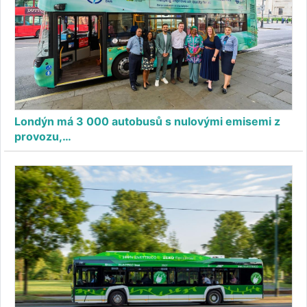
Londýn má 3 000 autobusů s nulovými emisemi z
provozu,…