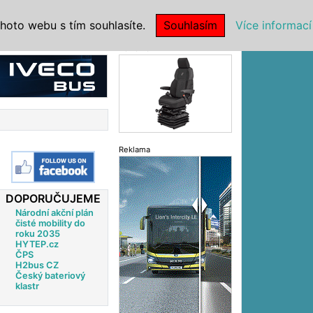
|
NSTITUCE
hoto webu s tím souhlasíte.
Souhlasím
Více informací
Reklama
Reklama
DOPORUČUJEME
Národní akční plán
čisté mobility do
roku 2035
HYTEP.cz
ČPS
H2bus CZ
Český bateriový
klastr