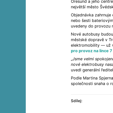
Öresund a jeho centre
největší město Švéds
Objednávka zahrnuje d
nebo šesti bateriovým
uvedeny do provozu na
Nové autobusy budou n
městské dopravě v Tr
elektromobility — už
pro provoz na lince 
„
Jsme velmi spokojeni
nové elektrobusy nasa
uvedl generální ředit
Podle Martina Spjerna
společnosti snaha o r
Sdílej: