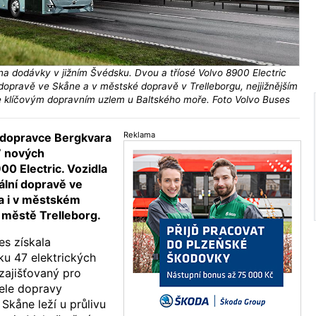
a dodávky v jižním Švédsku. Dvou a tříosé Volvo 8900 Electric
 dopravě ve Skåne a v městské dopravě v Trelleborgu, nejjižnějším
e klíčovým dopravním uzlem u Baltského moře. Foto Volvo Buses
Reklama
dopravce Bergkvara
7 nových
00 Electric. Vozidla
ální dopravě ve
a i v městském
 městě Trelleborg.
es získala
u 47 elektrických
zajišťovaný pro
tele dopravy
Skåne leží u průlivu