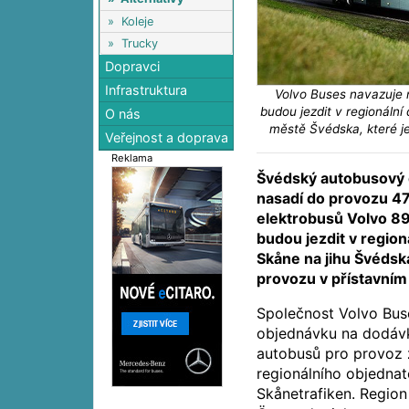
»
Koleje
»
Trucky
Dopravci
Infrastruktura
Volvo Buses navazuje n
budou jezdit v regionální
O nás
městě Švédska, které j
Veřejnost a doprava
Reklama
Švédský autobusový 
nasadí do provozu 4
elektrobusů Volvo 89
budou jezdit v region
Skåne na jihu Švédsk
provozu v přístavním
Společnost Volvo Bus
objednávku na dodávk
autobusů pro provoz 
regionálního objedna
Skånetrafiken. Region 