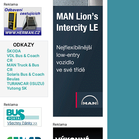
Reklama
ODKAZY
ŠKODA
VDL Bus & Coach
CR
MAN Truck & Bus
CR
Solaris Bus & Coach
Beulas
TURANCAR (ISUZU)
Yutong SK
Reklama
Reklama