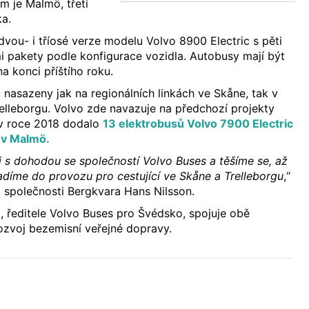
m je Malmö, třetí
ka.
vou- i tříosé verze modelu Volvo 8900 Electric s pěti
i pakety podle konfigurace vozidla. Autobusy mají být
 konci příštího roku.
asazeny jak na regionálních linkách ve Skåne, tak v
elleborgu. Volvo zde navazuje na předchozí projekty
 v roce 2018 dodalo
13 elektrobusů Volvo 7900 Electric
7 v Malmö.
 s dohodou se společností Volvo Buses a těšíme se, až
díme do provozu pro cestující ve Skåne a Trelleborgu
,“
el společnosti Bergkvara Hans Nilsson.
, ředitele Volvo Buses pro Švédsko, spojuje obě
ozvoj bezemisní veřejné dopravy.