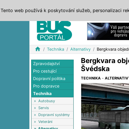
ZPRÁVY
JÍZDNÍ ŘÁDY
MHD, IDS
BUSY
SERV
Tento web používá k poskytování služeb, personalizaci re
Reklama
home
Technika
Alternativy
Bergkvara objedn
Bergkvara obj
Zpravodajství
Švédska
Pro cestující
Dopravní politika
TECHNIKA
-
ALTERNATIV
Pro dopravce
Technika
»
Autobusy
»
Servis
»
Dopravní systémy
»
Veteráni
»
Alternativy