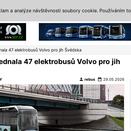
IS
ALTERNATIVY
VETERÁNI
SYSTÉMY
VELETRHY
AKCE
I
klam a analýze návštěvnosti soubory cookie. Používáním to
Reklama
ala 47 elektrobusů Volvo pro jih Švédska
ednala 47 elektrobusů Volvo pro jih
person
date_range
Y
rebus
29.05.2026