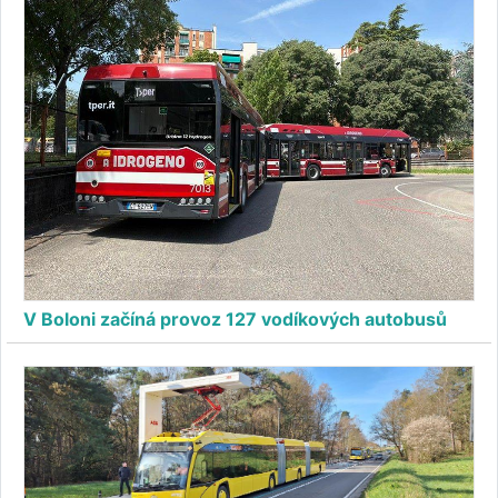
V Boloni začíná provoz 127 vodíkových autobusů