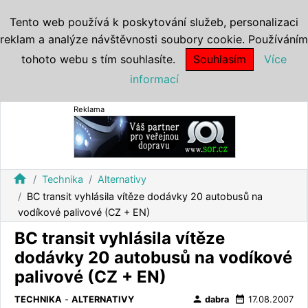
Tento web používá k poskytování služeb, personalizaci
reklam a analýze návštěvnosti soubory cookie. Používáním
tohoto webu s tím souhlasíte.
Souhlasím
Více
informací
Reklama
home
Technika
Alternativy
BC transit vyhlásila vítěze dodávky 20 autobusů na
vodíkové palivové (CZ + EN)
BC transit vyhlásila vítěze
dodávky 20 autobusů na vodíkové
palivové (CZ + EN)
person
date_range
TECHNIKA
-
ALTERNATIVY
dabra
17.08.2007