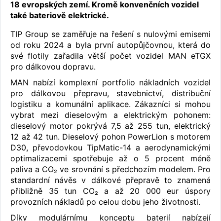
18 evropských zemí. Kromě konvenčních vozidel
také bateriově elektrické.
TIP Group se zaměřuje na řešení s nulovými emisemi
od roku 2024 a byla první autopůjčovnou, která do
své flotily zařadila větší počet vozidel MAN eTGX
pro dálkovou dopravu.
MAN nabízí komplexní portfolio nákladních vozidel
pro dálkovou přepravu, stavebnictví, distribuční
logistiku a komunální aplikace. Zákazníci si mohou
vybrat mezi dieselovým a elektrickým pohonem:
dieselový motor pokrývá 7,5 až 255 tun, elektrický
12 až 42 tun. Dieselový pohon PowerLion s motorem
D30, převodovkou TipMatic-14 a aerodynamickými
optimalizacemi spotřebuje až o 5 procent méně
paliva a CO₂ ve srovnání s předchozím modelem. Pro
standardní návěs v dálkové přepravě to znamená
přibližně 35 tun CO₂ a až 20 000 eur úspory
provozních nákladů po celou dobu jeho životnosti.
Díky modulárnímu konceptu baterií nabízejí