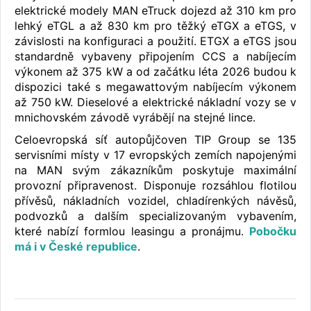
elektrické modely MAN eTruck dojezd až 310 km pro
lehký eTGL a až 830 km pro těžký eTGX a eTGS, v
závislosti na konfiguraci a použití. ETGX a eTGS jsou
standardně vybaveny připojením CCS a nabíjecím
výkonem až 375 kW a od začátku léta 2026 budou k
dispozici také s megawattovým nabíjecím výkonem
až 750 kW. Dieselové a elektrické nákladní vozy se v
mnichovském závodě vyrábějí na stejné lince.
Celoevropská síť autopůjčoven TIP Group se 135
servisními místy v 17 evropských zemích napojenými
na MAN svým zákazníkům poskytuje maximální
provozní připravenost. Disponuje rozsáhlou flotilou
přívěsů, nákladních vozidel, chladírenkých návěsů,
podvozků a dalším specializovaným vybavením,
které nabízí formlou leasingu a pronájmu.
Pobočku
má i v České republice
.