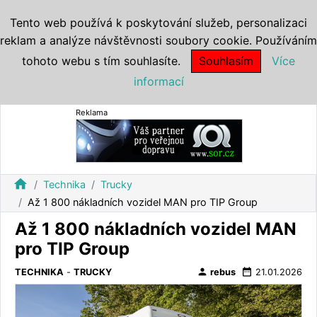
Tento web používá k poskytování služeb, personalizaci
reklam a analýze návštěvnosti soubory cookie. Používáním
tohoto webu s tím souhlasíte.
Souhlasím
Více
informací
Reklama
home
Technika
Trucky
Až 1 800 nákladních vozidel MAN pro TIP Group
Až 1 800 nákladních vozidel MAN
pro TIP Group
person
date_range
TECHNIKA
-
TRUCKY
rebus
21.01.2026