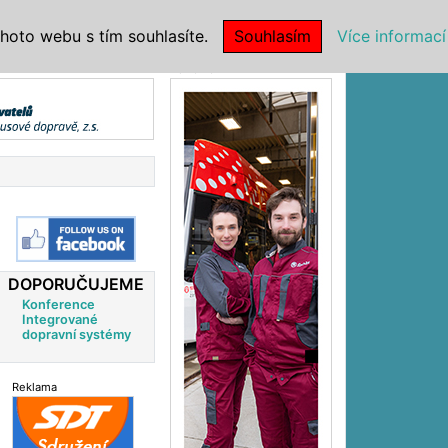
|
NSTITUCE
hoto webu s tím souhlasíte.
Souhlasím
Více informací
Reklama
DOPORUČUJEME
Konference
Integrované
dopravní systémy
Reklama