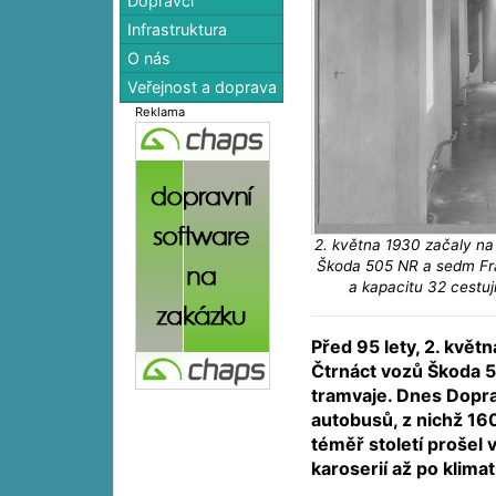
Dopravci
Infrastruktura
O nás
Veřejnost a doprava
Reklama
2. května 1930 začaly na l
Škoda 505 NR a sedm Fra
a kapacitu 32 cestu
Před 95 lety, 2. květ
Čtrnáct vozů Škoda 5
tramvaje. Dnes Dopr
autobusů, z nichž 16
téměř století prošel
karoserií až po klim