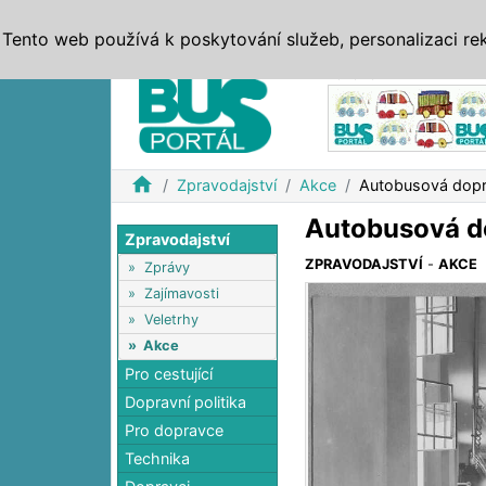
ZPRÁVY
JÍZDNÍ ŘÁDY
MHD, IDS
BUSY
SERV
Tento web používá k poskytování služeb, personalizaci re
Reklama
home
Zpravodajství
Akce
Autobusová dopra
Autobusová do
Zpravodajství
ZPRAVODAJSTVÍ
-
AKCE
»
Zprávy
»
Zajímavosti
»
Veletrhy
»
Akce
Pro cestující
Dopravní politika
Pro dopravce
Technika