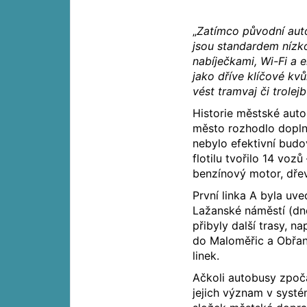
„
Zatímco původní aut
jsou standardem nízk
nabíječkami, Wi-Fi a
jako dříve klíčové kvůl
vést tramvaj či trolej
Historie městské aut
město rozhodlo doplni
nebylo efektivní budo
flotilu tvořilo 14 vo
benzínový motor, dřev
První linka A byla uv
Lažanské náměstí (dn
přibyly další trasy, n
do Maloměřic a Obřan
linek.
Ačkoli autobusy zpočá
jejich význam v systé