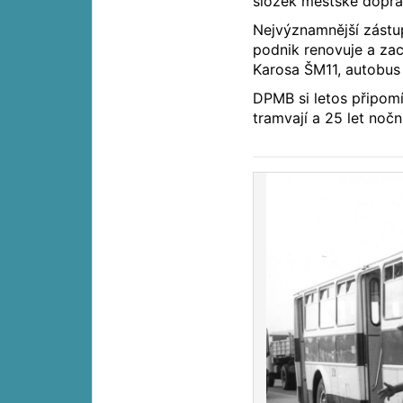
složek městské doprav
Nejvýznamnější zástu
podnik renovuje a zac
Karosa ŠM11, autobus
DPMB si letos připomín
tramvají a 25 let nočn