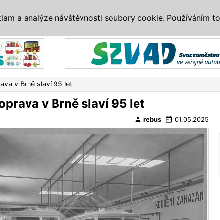
IS
ALTERNATIVY
VETERÁNI
SYSTÉMY
VELETRHY
AKCE
I
klam a analýze návštěvnosti soubory cookie. Používáním to
Reklama
va v Brně slaví 95 let
prava v Brně slaví 95 let
person
date_range
rebus
01.05.2025