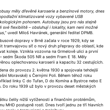
obusy měly dřevěné karoserie a benzínové motory, dnes
opodlažní klimatizované vozy vybavené USB
 ekologickým pohonem. Autobusy jsou pro nás stejně
i své flexibilitě – obsluhují i lokality, kam není možné
bus
,“ uvedl Miloš Havránek, generální ředitel DPMB.
obusové dopravy v Brně začala v roce 1929, kdy se
t tramvajovou síť o nový druh přepravy do oblastí, kde
vat koleje. Vznikla vozovna na Grmelově ulici a první
zů – sedm Škoda 505 NR a sedm Fram E 18. Měly
ěnou oplechovanou karoserii a kapacitu 32 cestujících.
edena do provozu 2. května 1930 a spojovala tehdejší
ešní Moravské) s Černými Poli. Během téhož roku
apříklad linky C do Tuřan, D do Komína a Bystrce nebo E
. Do roku 1939 už bylo v provozu deset městských
tku čelily nižší vytíženosti a finančním problémům,
mu MHD postupně rostl. Dnes tvoří jednu ze tří hlavních