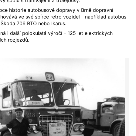
y spolu s tramvajemi a trolejbusy.
pce historie autobusové dopravy v Brně dopravní
hovává ve své sbírce retro vozidel - například autobus
 Škoda 706 RTO nebo Ikarus.
á i další polokulatá výročí – 125 let elektrických
ích rozjezdů.