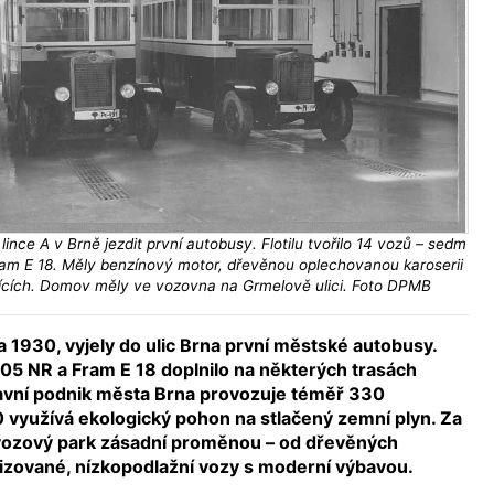
ince A v Brně jezdit první autobusy. Flotilu tvořilo 14 vozů – sedm
m E 18. Měly benzínový motor, dřevěnou oplechovanou karoserii
jících. Domov měly ve vozovna na Grmelově ulici. Foto DPMB
na 1930, vyjely do ulic Brna první městské autobusy.
05 NR a Fram E 18 doplnilo na některých trasách
avní podnik města Brna provozuje téměř 330
0 využívá ekologický pohon na stlačený zemní plyn. Za
 vozový park zásadní proměnou – od dřevěných
atizované, nízkopodlažní vozy s moderní výbavou.