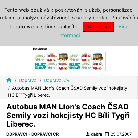
Tento web používá k poskytování služeb, personalizaci
reklam a analýze návštěvnosti soubory cookie. Používáním
tohoto webu s tím souhlasíte.
Souhlasím
Více
informací
Reklama
home
Dopravci
Dopravci ČR
Autobus MAN Lion's Coach ČSAD Semily vozí hokejisty
HC Bílí Tygři Liberec.
Autobus MAN Lion's Coach ČSAD
Semily vozí hokejisty HC Bílí Tygři
Liberec.
person
date_range
DOPRAVCI
-
DOPRAVCI ČR
dabra
25.07.2007