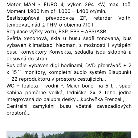
Motor MAN - EURO 4, výkon 294 kW, max. toč.
Moment 1.900 Nm při 1.000 – 1.400 ot/min.
Šestistupňová převodovka ZF, retardér Voith,
tempovat, nádrž PHM o objemu 710 l,
Regulace výšky vozu, ESP, EBS – ABS/ASR.
Světla xenonová, skla u busu šedě tonovaná, bus
vybaven klimatizací Neoman, s možností i vytápění
busu konvektory Konvekta, sedadla jsou sklopná a
posuvná do stran.
Bus dále vybaven digi hodinami, DVD přehrávač + 2
x 15´´ monitory, kompletní audio systém Blaupunkt
+ 22 reproduktoru v prostoru cestujících…
WC – toaleta – vodní F. Maier boiler na 5 l, , spací
kabina poměrně veliká, lednička 2x z toho jedna
integrovaná do palubní desky…,kuchyňka Frenzel ,
Centrální zamykání busu včetně zavazadlových
prostorů…