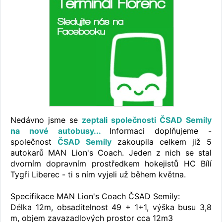
Nedávno jsme se
zeptali společnosti ČSAD Semily
na nové autobusy...
Informaci doplňujeme -
společnost
ČSAD Semily
zakoupila celkem již 5
autokarů MAN Lion's Coach. Jeden z nich se stal
dvorním dopravním prostředkem hokejistů HC Bílí
Tygři Liberec - ti s ním vyjeli už během května.
Specifikace MAN Lion's Coach ČSAD Semily:
Délka 12m, obsaditelnost 49 + 1+1, výška busu 3,8
m, objem zavazadlových prostor cca 12m3