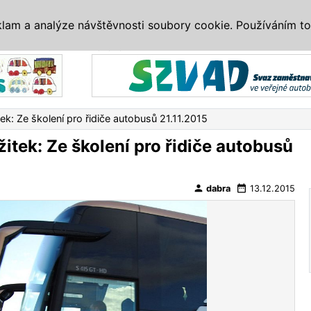
IS
ALTERNATIVY
VETERÁNI
SYSTÉMY
VELETRHY
AKCE
I
klam a analýze návštěvnosti soubory cookie. Používáním to
Reklama
ek: Ze školení pro řidiče autobusů 21.11.2015
itek: Ze školení pro řidiče autobusů
person
date_range
dabra
13.12.2015