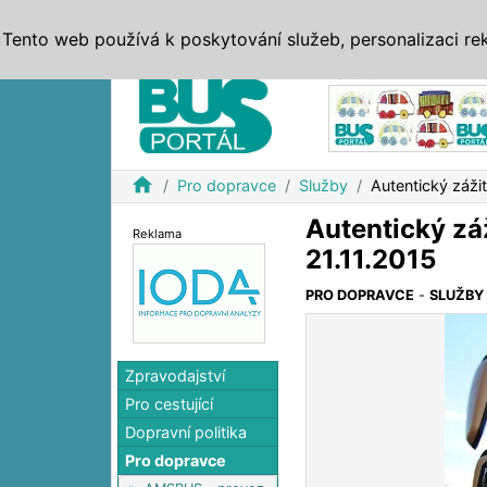
ZPRÁVY
JÍZDNÍ ŘÁDY
MHD, IDS
BUSY
SERV
Tento web používá k poskytování služeb, personalizaci re
Reklama
home
Pro dopravce
Služby
Autentický zážit
Autentický záž
Reklama
21.11.2015
PRO DOPRAVCE
-
SLUŽBY
Zpravodajství
Pro cestující
Dopravní politika
Pro dopravce