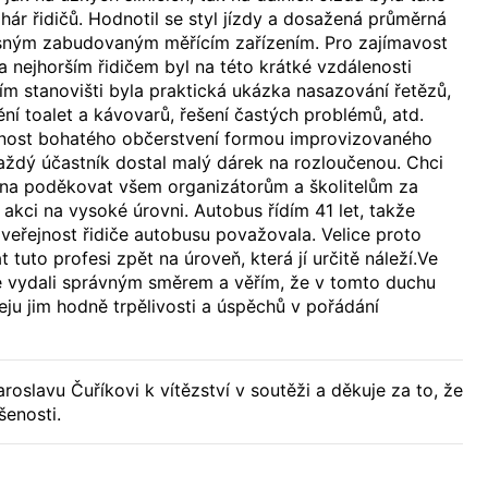
hár řidičů. Hodnotil se styl jízdy a dosažená průměrná
esným zabudovaným měřícím zařízením. Pro zajímavost
a nejhorším řidičem byl na této krátké vzdálenosti
ším stanovišti byla praktická ukázka nasazování řetězů,
ní toalet a kávovarů, řešení častých problémů, atd.
nost bohatého občerstvení formou improvizovaného
aždý účastník dostal malý dárek na rozloučenou. Chci
éna poděkovat všem organizátorům a školitelům za
akci na vysoké úrovni. Autobus řídím 41 let, takže
 veřejnost řidiče autobusu považovala. Velice proto
tuto profesi zpět na úroveň, která jí určitě náleží.Ve
se vydali správným směrem a věřím, že v tomto duchu
ju jim hodně trpělivosti a úspěchů v pořádání
roslavu Čuříkovi k vítězství v soutěži a děkuje za to, že
šenosti.