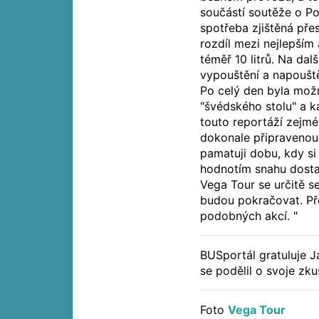
součástí soutěže o Po
spotřeba zjištěná př
rozdíl mezi nejlepším 
téměř 10 litrů. Na dal
vypouštění a napouště
Po celý den byla mož
"švédského stolu" a k
touto reportáží zejm
dokonale připravenou 
pamatuji dobu, kdy si
hodnotím snahu dostat 
Vega Tour se určitě 
budou pokračovat. Pře
podobných akcí. "
BUSportál gratuluje Ja
se podělil o svoje zku
Foto
Vega Tour