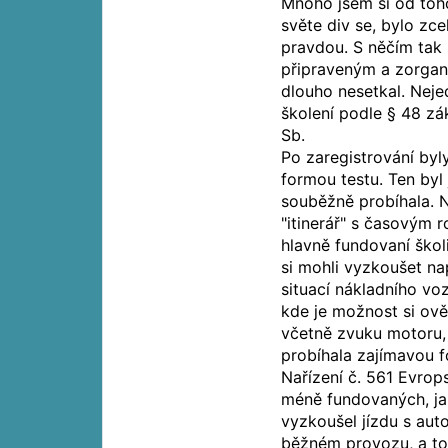
Mnoho jsem si od toho
světe div se, bylo zc
pravdou. S něčím tak
připraveným a zorgan
dlouho nesetkal. Neje
školení podle § 48 z
Sb.
Po zaregistrování byl
formou testu. Ten byl
souběžně probíhala. N
"itinerář" s časovým r
hlavně fundovaní škol
si mohli vyzkoušet na
situací nákladního vo
kde je možnost si ově
včetně zvuku motoru, 
probíhala zajímavou 
Nařízení č. 561 Evrop
méně fundovaných, jak
vyzkoušel jízdu s au
běžném provozu, a to j