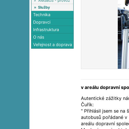
»
AMSBUS - provoz
»
Služby
Technika
Dopravci
Infrastruktura
O nás
Veřejnost a doprava
v areálu dopravní sp
Autentické zážitky ná
Čuřík:
" Přihlásil jsem se na 
autobusů pořádané v 
areálu dopravní spole