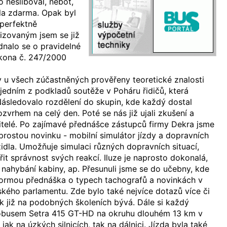
 nesliboval, neboť,
ela zdarma. Opak byl
 perfektně
izovaným jsem se již
dnalo se o pravidelné
ákona č. 247/2000
y u všech zúčastněných prověřeny teoretické znalosti
 jedním z podkladů soutěže v Poháru řidičů, která
ásledovalo rozdělení do skupin, kde každý dostal
ozvrhem na celý den. Poté se nás již ujali zkušení a
itelé. Po zajímavé přednášce zástupců firmy Dekra jsme
prostou novinku - mobilní simulátor jízdy a dopravních
zidla. Umožňuje simulaci různých dopravních situací,
řit správnost svých reakcí. Iluze je naprosto dokonalá,
nahybání kabiny, ap. Přesunuli jsme se do učebny, kde
formou přednáška o typech tachografů a novinkách v
ského parlamentu. Zde bylo také nejvíce dotazů více či
 již na podobných školeních bývá. Dále si každý
tobusem Setra 415 GT-HD na okruhu dlouhém 13 km v
ak na úzkých silnicích, tak na dálnici. Jízda byla také