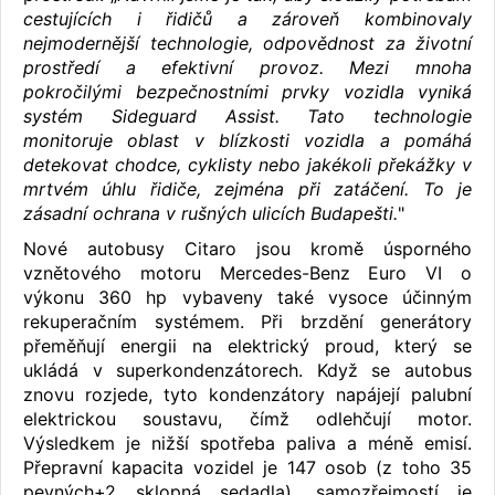
cestujících i řidičů a zároveň kombinovaly
nejmodernější technologie, odpovědnost za životní
prostředí a efektivní provoz. Mezi mnoha
pokročilými bezpečnostními prvky vozidla vyniká
systém Sideguard Assist. Tato technologie
monitoruje oblast v blízkosti vozidla a pomáhá
detekovat chodce, cyklisty nebo jakékoli překážky v
mrtvém úhlu řidiče, zejména při zatáčení. To je
zásadní ochrana v rušných ulicích Budapešti.
"
Nové autobusy Citaro jsou kromě úsporného
vznětového motoru Mercedes-Benz Euro VI o
výkonu 360 hp vybaveny také vysoce účinným
rekuperačním systémem. Při brzdění generátory
přeměňují energii na elektrický proud, který se
ukládá v superkondenzátorech. Když se autobus
znovu rozjede, tyto kondenzátory napájejí palubní
elektrickou soustavu, čímž odlehčují motor.
Výsledkem je nižší spotřeba paliva a méně emisí.
Přepravní kapacita vozidel je 147 osob (z toho 35
pevných+2 sklopná sedadla), samozřejmostí je