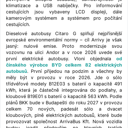
klimatizace a USB nabíječky. Pro informování
cestujících jsou vybaveny LCD displeji, dále
kamerovým systémem a systémem pro počítání
cestujících.
Dieselové autobusy Citaro G splňují nejpřísnější
evropské environmentální normy – cíl Arrivy je však
jasný: nulové emise. Proto modernizuje svou
vozovnu na ulici Andor a v roce 2026 uvede své
první elektrické autobusy. Vloni objednala
od
čínského výrobce BYD celkem 82 elektrických
autobusů
. První přijedou na podzim a všechny by
měly být v provozu v roce 2026. Jde o sólo
třídvéřové modely B12E03 s baterií o kapacitě 491
kWh, která je částečně integrována do podlahy, a
kloubové B19E01 s baterií o kapacitě 563 kWh. Podle
plánů BKK bude v Budapešti do roku 2027 v provozu
celkem 70 nových, padesát sólo a dvacet
kloubových, plně elektrických autobusů, které bude
provozovat společnost ArrivaBus Kft. Nová vozidla
budou jezdit především na hlavních tratích