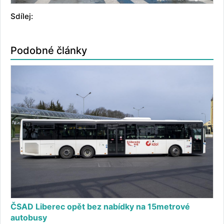
Sdílej:
Podobné články
ČSAD Liberec opět bez nabídky na 15metrové
autobusy