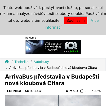
Tento web používá k poskytování služeb, personalizaci
reklam a analýze návštěvnosti soubory cookie. Používáním
tohoto webu s tím souhlasíte.
Souhlasím
Více
informací
Reklama
home
Technika
Autobusy
ArrivaBus představila v Budapešti nová kloubová Citara
ArrivaBus představila v Budapešti
nová kloubová Citara
person
date_range
TECHNIKA
-
AUTOBUSY
rebus
09.07.2025