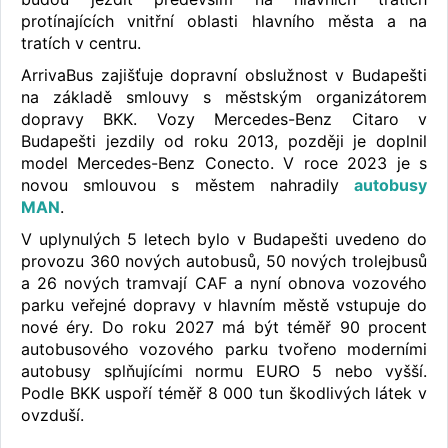
protínajících vnitřní oblasti hlavního města a na
tratích v centru.
ArrivaBus zajišťuje dopravní obslužnost v Budapešti
na základě smlouvy s městským organizátorem
dopravy BKK. Vozy Mercedes-Benz Citaro v
Budapešti jezdily od roku 2013, později je doplnil
model Mercedes-Benz Conecto. V roce 2023 je s
novou smlouvou s městem nahradily
autobusy
MAN
.
V uplynulých 5 letech bylo v Budapešti uvedeno do
provozu 360 nových autobusů, 50 nových trolejbusů
a 26 nových tramvají CAF a nyní obnova vozového
parku veřejné dopravy v hlavním městě vstupuje do
nové éry. Do roku 2027 má být téměř 90 procent
autobusového vozového parku tvořeno moderními
autobusy splňujícími normu EURO 5 nebo vyšší.
Podle BKK uspoří téměř 8 000 tun škodlivých látek v
ovzduší.