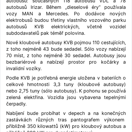
autobusů: současných 118 autobusů VDL a 78
autobusů Irizar. Během „dieselové éry“ používala
vozy MAN a Mercedes. Po dodávce nových
elektrobusů budou třetiny vlastního vozového parku
autobusů KVB elektrických, včetně vozidel
subdodavatelů pak téměř polovina.
Nové kloubové autobusy KVB pojmou 110 cestujících,
z toho nejméně 43 bude sedadel. Sólo vozy nabízejí
70 míst, z toho nejméně 30 sedadel. Autobusy jsou
bezbariérové ​​a nabízejí prostor pro kočárky a
invalidní vozíky.
Podle KVB je potřebná energie uložena v bateriích o
celkové hmotnosti 3,3 tuny (kloubové autobusy)
nebo 2,75 tuny (sólo autobusy). K pohonu se používá
zelená elektřina. Vozidla jsou vybavena tepelnými
čerpadly.
Nabíjení bude probíhat v depech a na konečných
zastávkách různých tras pantografem výkonem
přibližně 350 kilowattů (kW) pro kloubový autobus a