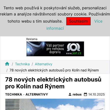
Tento web používá k poskytování služeb, personalizaci
reklam a analýze návštěvnosti soubory cookie. Používáním
tohoto webu s tím souhlasíte.
Souhlasím
Více
informací
Reklama
home
Technika
Alternativy
78 nových elektrických autobusů pro Kolín nad Rýnem
78 nových elektrických autobusů
pro Kolín nad Rýnem
person
date_range
TECHNIKA
-
ALTERNATIVY
rebus
14.10.2025