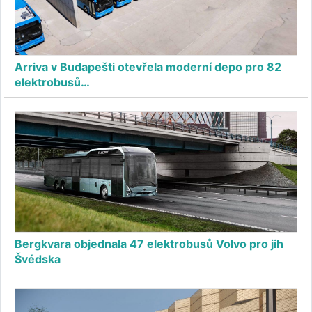
Arriva v Budapešti otevřela moderní depo pro 82
elektrobusů…
Bergkvara objednala 47 elektrobusů Volvo pro jih
Švédska