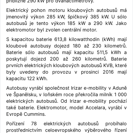
přibližně 290 kW pro dvanáctimetrový.
Elektrický pohon motoru kloubových autobusů má
jmenovitý výkon 285 kW, špičkový 385 kW. U sólo
autobusů je tento výkon 185 kW a 290 kW. Jako
elektromotor byl zvolen centrální motor.
S kapacitou baterie 613,8 kilowatthodin (kWh) mají
kloubové autobusy dojezd 180 až 230 kilometrů.
Baterie sólo autobusů mají kapacitu 511,5 kWh a
poskytují dojezd 200 až 260 kilometrů. Baterie
prvních elektrických kloubových autobusů KVB, které
byly uvedeny do provozu v prosinci 2016 mají
kapacitu 122 kWh.
Autobusy vyrábí společnost Irizar e-mobility v Aduně
ve Španělsku, v loňském roce překročila milník 1 000
elektrických autobusů. Od Irizar e-mobility pochází
také baterie. Elektromotor, model Accelara, vyrábí v
Evropě Cummins.
Pořízení 78 elektrických autobusů probíhalo
prostřednictvím celoevropského výběrového řízení