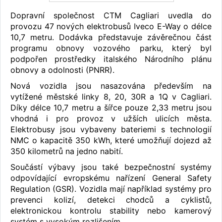
Dopravní společnost CTM Cagliari uvedla do
provozu 47 nových elektrobusů Iveco E-Way o délce
10,7 metru. Dodávka představuje závěrečnou část
programu obnovy vozového parku, který byl
podpořen prostředky italského Národního plánu
obnovy a odolnosti (PNRR).
Nová vozidla jsou nasazována především na
vytížené městské linky 8, 20, 30R a 1Q v Cagliari.
Díky délce 10,7 metru a šířce pouze 2,33 metru jsou
vhodná i pro provoz v užších ulicích města.
Elektrobusy jsou vybaveny bateriemi s technologií
NMC o kapacitě 350 kWh, které umožňují dojezd až
350 kilometrů na jedno nabití.
Součástí výbavy jsou také bezpečnostní systémy
odpovídající evropskému nařízení General Safety
Regulation (GSR). Vozidla mají například systémy pro
prevenci kolizí, detekci chodců a cyklistů,
elektronickou kontrolu stability nebo kamerový
systém s vysokým rozlišením.