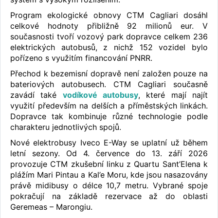
Program ekologické obnovy CTM Cagliari dosáhl
celkové hodnoty přibližně 92 milionů eur. V
současnosti tvoří vozový park dopravce celkem 236
elektrických autobusů, z nichž 152 vozidel bylo
pořízeno s využitím financování PNRR.
Přechod k bezemisní dopravě není založen pouze na
bateriových autobusech. CTM Cagliari současně
zavádí také
vodíkové autobusy
, které mají najít
využití především na delších a příměstských linkách.
Dopravce tak kombinuje různé technologie podle
charakteru jednotlivých spojů.
Nové elektrobusy Iveco E-Way se uplatní už během
letní sezony. Od 4. července do 13. září 2026
provozuje CTM zkušební linku z Quartu Sant’Elena k
plážím Mari Pintau a Kal’e Moru, kde jsou nasazovány
právě midibusy o délce 10,7 metru. Vybrané spoje
pokračují na základě rezervace až do oblasti
Geremeas – Marongiu.