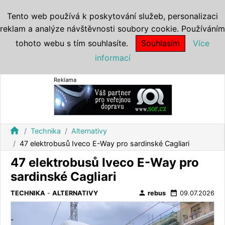
Tento web používá k poskytování služeb, personalizaci
reklam a analýze návštěvnosti soubory cookie. Používáním
tohoto webu s tím souhlasíte.
Souhlasím
Více
informací
Reklama
home
Technika
Alternativy
47 elektrobusů Iveco E-Way pro sardinské Cagliari
47 elektrobusů Iveco E-Way pro
sardinské Cagliari
person
date_range
TECHNIKA
-
ALTERNATIVY
rebus
09.07.2026