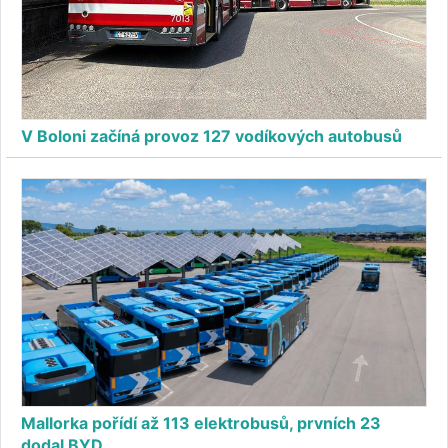
V Boloni začíná provoz 127 vodíkových autobusů
Mallorka pořídí až 113 elektrobusů, prvních 23
dodal BYD