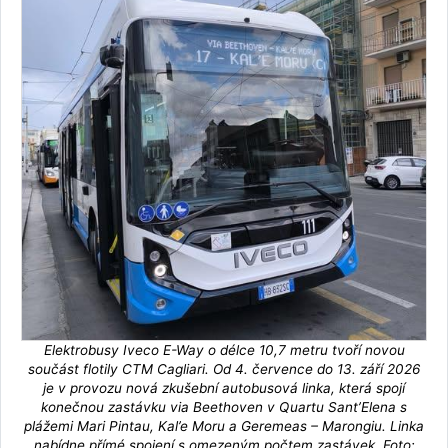
Elektrobusy Iveco E-Way o délce 10,7 metru tvoří novou
součást flotily CTM Cagliari. Od 4. července do 13. září 2026
je v provozu nová zkušební autobusová linka, která spojí
konečnou zastávku via Beethoven v Quartu Sant’Elena s
plážemi Mari Pintau, Kal’e Moru a Geremeas – Marongiu. Linka
nabídne přímé spojení s omezeným počtem zastávek. Foto: